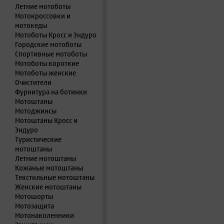
Летние мотоботы
Мотокроссовки и
мотокеды
Мотоботы Кросс и Эндуро
Городские мотоботы
Спортивные мотоботы
Мотоботы короткие
Мотоботы женские
Очистители
Фурнитура на ботинки
Мотоштаны
Мотоджинсы
Мотоштаны Кросс и
Эндуро
Туристические
мотоштаны
Летние мотоштаны
Кожаные мотоштаны
Текстильные мотоштаны
Женские мотоштаны
Мотошорты
Мотозащита
Мотонаколенники