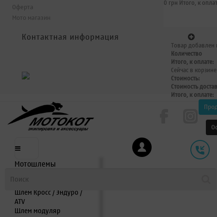
0 грн
Итого, к оплат
Оферта
Мото магазин
Контактная информация
Товар добавлен 
Количество
Итого, к оплате:
Сейчас в корзине
Стоимость:
Стоимость доста
Итого, к оплате:
Про
О
Мотошлемы
Шлем интеграл
Шлем полулицевик
Шлем Кросс / Эндуро /
ATV
Шлем модуляр