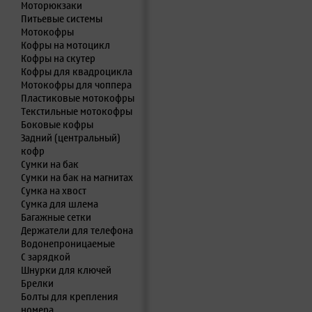
Моторюкзаки
Питьевые системы
Мотокофры
Кофры на мотоцикл
Кофры на скутер
Кофры для квадроцикла
Мотокофры для чоппера
Пластиковые мотокофры
Текстильные мотокофры
Боковые кофры
Задний (центральный)
кофр
Сумки на бак
Сумки на бак на магнитах
Сумка на хвост
Сумка для шлема
Багажные сетки
Держатели для телефона
Водонепроницаемые
С зарядкой
Шнурки для ключей
Брелки
Болты для крепления
номера