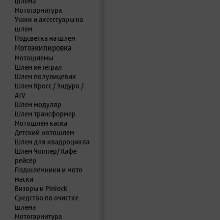
шлема
Мотогарнитура
Ушки и аксессуары на
шлем
Подсветка на шлем
Мотоэкипировка
Мотошлемы
Шлем интеграл
Шлем полулицевик
Шлем Кросс / Эндуро /
ATV
Шлем модуляр
Шлем трансформер
Мотошлем каска
Детский мотошлем
Шлем для квадроцикла
Шлем Чоппер/ Кафе
рейсер
Подшлемники и мото
маски
Визоры и Pinlock
Средство по очистке
шлема
Мотогарнитура