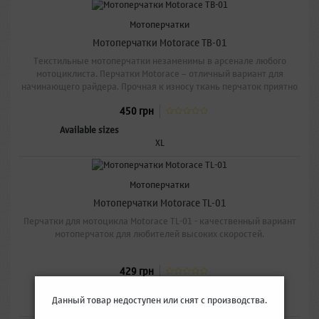
Распродажа!
Мотоперчатки
Мотоперчатки Motorace TB-01
Текстильные мотоперчатки незаменимы в арсенале любого
мотоциклиста. Перчатки Motorace – отличный вариант для
начинающего райдера. Прочная к износу ткань перчаток приятно
облегая руку, не вызывая дискомфорта даже в экстремальных
450 грн
условиях.
Available sizes
XL
Мотоперчатки
Мотоперчатки Motorace TL-01
Перчатки для мотоцикла Motorace TL-01 - качественный вариант
мотоперчаток для любителей высоких скоростей.
429 грн
Available sizes
Данный товар недоступен или снят с производства.
XXL