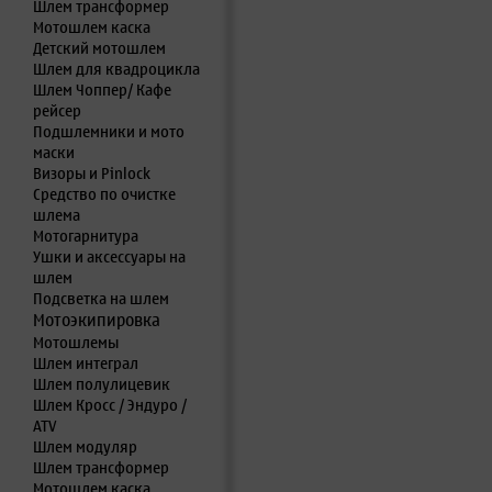
Шлем трансформер
Мотошлем каска
Детский мотошлем
Шлем для квадроцикла
Шлем Чоппер/ Кафе
рейсер
Подшлемники и мото
маски
Визоры и Pinlock
Средство по очистке
шлема
Мотогарнитура
Ушки и аксессуары на
шлем
Подсветка на шлем
Мотоэкипировка
Мотошлемы
Шлем интеграл
Шлем полулицевик
Шлем Кросс / Эндуро /
ATV
Шлем модуляр
Шлем трансформер
Мотошлем каска