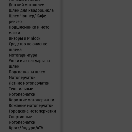
Детский мотошлем
Шлем для квадроцикла
Шлем Чоппер/ Кафе
рейсер
Подшлемники и мото
маски
Визоры и Pinlock
Средство по очистке
шлема
Мотогарнитура
Ушки и аксессуары на
шлем
Подсветка на шлем
Мотоперчатки
Летние мотоперчатки
Текстильные
мотоперчатки
Короткие мотоперчатки
Кожаные мотоперчатки
Городские мотоперчатки
Спортивные
мотоперчатки
Кросс/ Эндуро/ATV