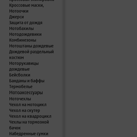
Кроссовые маски,
Мотоочки
Джерси
Защита от дождя
Мотобахилы
Мотодождевики
Комбинезоны
Мотоштаны дождевые
Дождевой раздельный
костюм
Моторукавицы
дождевые
Бейсболки
Банданы и баффы
Термобелье
Мотоаксессуары
Моточехлы
Чехол на мотоцикл
Чехол на скутер
Чехол на квадроцикл
Чехлы на тормозной
бачок
Набедренные сумки