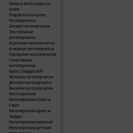
Ушки и аксессуары на
шлем
Подсветка на шлем
Мотоперчатки
Летние мотоперчатки
Текстильные
мотоперчатки
Короткие мотоперчатки
Кожаные мотоперчатки
Городские мотоперчатки
Спортивные
мотоперчатки
Кросс/ Эндуро/ATV
Женские мотоперчатки
Детские мотоперчатки
Высокие мотоперчатки
Моточерепахи
Моточерепаха Спорт и
Стрит
Моточерепаха Кросс и
Эндуро
Моточерепаха женская
Моточерепаха детская