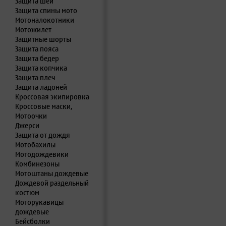
Защита шеи
Защита спины мото
Мотоналокотники
Мотожилет
Защитные шорты
Защита пояса
Защита бедер
Защита копчика
Защита плеч
Защита ладоней
Кроссовая экипировка
Кроссовые маски,
Мотоочки
Джерси
Защита от дождя
Мотобахилы
Мотодождевики
Комбинезоны
Мотоштаны дождевые
Дождевой раздельный
костюм
Моторукавицы
дождевые
Бейсболки