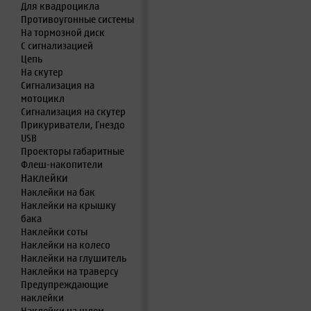
Для квадроцикла
Противоугонные системы
На тормозной диск
С сигнализацией
Цепь
На скутер
Сигнализация на
мотоцикл
Сигнализация на скутер
Прикуриватели, Гнездо
USB
Проекторы габаритные
Флеш-накопители
Наклейки
Наклейки на бак
Наклейки на крышку
бака
Наклейки соты
Наклейки на колесо
Наклейки на глушитель
Наклейки на траверсу
Предупреждающие
наклейки