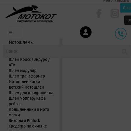
Итого, к оплате:
Про
О
Мотошлемы
Шлем интеграл
Шлем полулицевик
Шлем Кросс / Эндуро /
ATV
Шлем модуляр
Шлем трансформер
Мотошлем каска
Детский мотошлем
Шлем для квадроцикла
Шлем Чоппер/ Кафе
рейсер
Подшлемники и мото
маски
Визоры и Pinlock
Средство по очистке