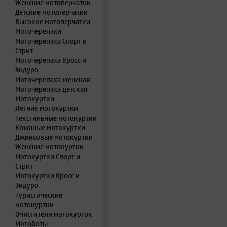
Женские мотоперчатки
Детские мотоперчатки
Высокие мотоперчатки
Моточерепахи
Моточерепаха Спорт и
Стрит
Моточерепаха Кросс и
Эндуро
Моточерепаха женская
Моточерепаха детская
Мотокуртки
Летние мотокуртки
Текстильные мотокуртки
Кожаные мотокуртки
Джинсовые мотокуртки
Женские мотокуртки
Мотокуртки Спорт и
Стрит
Мотокуртки Кросс и
Эндуро
Туристические
мотокуртки
Очистители мотокурток
Мотоботы