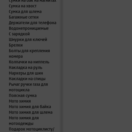
Сумки на бак на магнитах
Сумка на хвост
Сумка для шлема
Багажные сетки
Держатели для телефона
Водонепроницаемые
С зарядкой
Шнурки для ключей
Брелки
Болты для крепления
номера
Колпачки на ниппель
Накладка на руль
Маркеры для шин
Накладки на спицы
Рычаг ручки газа для
мотоцикла
Поясная сумка
Мото химия
Мото химия для байка
Мото химия для шлема
Мото химия для
мотоодежды
Подарок мотоциклисту/