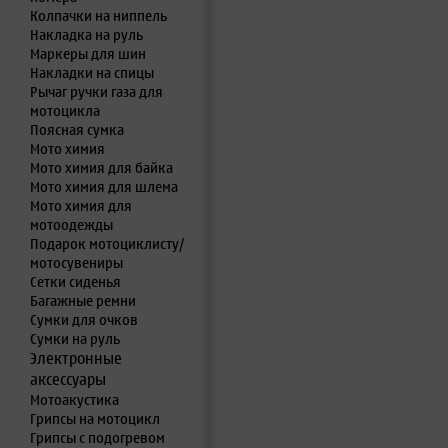
Колпачки на ниппель
Накладка на руль
Маркеры для шин
Накладки на спицы
Рычаг ручки газа для
мотоцикла
Поясная сумка
Мото химия
Мото химия для байка
Мото химия для шлема
Мото химия для
мотоодежды
Подарок мотоциклисту/
мотосувениры
Сетки сиденья
Багажные ремни
Сумки для очков
Сумки на руль
Электронные
аксессуары
Мотоакустика
Грипсы на мотоцикл
Грипсы с подогревом