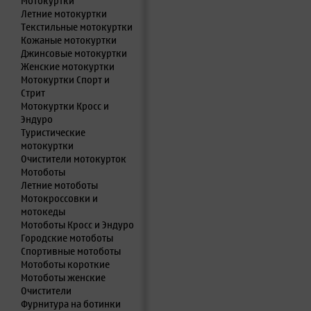
Мотокуртки
Летние мотокуртки
Текстильные мотокуртки
Кожаные мотокуртки
Джинсовые мотокуртки
Женские мотокуртки
Мотокуртки Спорт и
Стрит
Мотокуртки Кросс и
Эндуро
Туристические
мотокуртки
Очистители мотокурток
Мотоботы
Летние мотоботы
Мотокроссовки и
мотокеды
Мотоботы Кросс и Эндуро
Городские мотоботы
Спортивные мотоботы
Мотоботы короткие
Мотоботы женские
Очистители
Фурнитура на ботинки