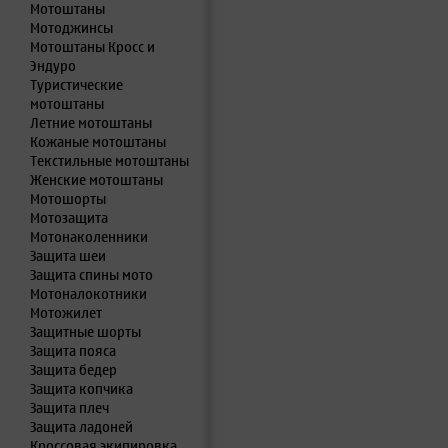
Мотоштаны
Мотоджинсы
Мотоштаны Кросс и
Эндуро
Туристические
мотоштаны
Летние мотоштаны
Кожаные мотоштаны
Текстильные мотоштаны
Женские мотоштаны
Мотошорты
Мотозащита
Мотонаколенники
Защита шеи
Защита спины мото
Мотоналокотники
Мотожилет
Защитные шорты
Защита пояса
Защита бедер
Защита копчика
Защита плеч
Защита ладоней
Кроссовая экипировка