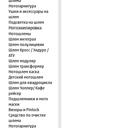
шлема
Мотогарнитура
Ушки и аксессуары на
шлем
Подсветка на шлем
Мотоэкипировка
Мотошлемы
Шлем интеграл
Шлем полулицевик
Шлем Кросс / Эндуро /
ATV
Шлем модуляр
Шлем трансформер
Мотошлем каска
Детский мотошлем
Шлем для квадроцикла
Шлем Чоппер/ Кафе
рейсер
Подшлемники и мото
маски
Визоры и Pinlock
Средство по очистке
шлема
Мотогарнитура