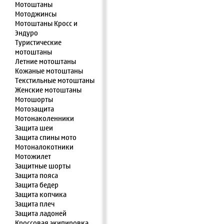
Мотоштаны
Мотоджинсы
Мотоштаны Кросс и
Эндуро
Туристические
мотоштаны
Летние мотоштаны
Кожаные мотоштаны
Текстильные мотоштаны
Женские мотоштаны
Мотошорты
Мотозащита
Мотонаколенники
Защита шеи
Защита спины мото
Мотоналокотники
Мотожилет
Защитные шорты
Защита пояса
Защита бедер
Защита копчика
Защита плеч
Защита ладоней
Кроссовая экипировка