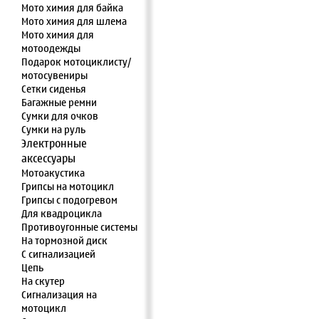
Мото химия для байка
Мото химия для шлема
Мото химия для
мотоодежды
Подарок мотоциклисту/
мотосувениры
Сетки сиденья
Багажные ремни
Сумки для очков
Сумки на руль
Электронные
аксессуары
Мотоакустика
Грипсы на мотоцикл
Грипсы с подогревом
Для квадроцикла
Противоугонные системы
На тормозной диск
С сигнализацией
Цепь
На скутер
Сигнализация на
мотоцикл