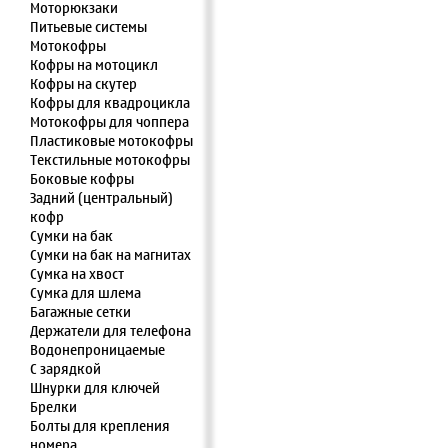
Моторюкзаки
Питьевые системы
Мотокофры
Кофры на мотоцикл
Кофры на скутер
Кофры для квадроцикла
Мотокофры для чоппера
Пластиковые мотокофры
Текстильные мотокофры
Боковые кофры
Задний (центральный)
кофр
Сумки на бак
Сумки на бак на магнитах
Сумка на хвост
Сумка для шлема
Багажные сетки
Держатели для телефона
Водонепроницаемые
С зарядкой
Шнурки для ключей
Брелки
Болты для крепления
номера