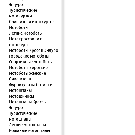
Эндуро
Туристические
мотокуртки
Очистители мотокурток
Мотоботы
Летние мотоботы
Мотокроссовки и
мотокеды
Мотоботы Кросс и Эндуро
Городские мотоботы
Спортивные мотоботы
Мотоботы короткие
Мотоботы женские
Очистители
Фурнитура на ботинки
Мотоштаны
Мотоджинсы
Мотоштаны Кросс и
Эндуро
Туристические
мотоштаны
Летние мотоштаны
Кожаные мотоштаны