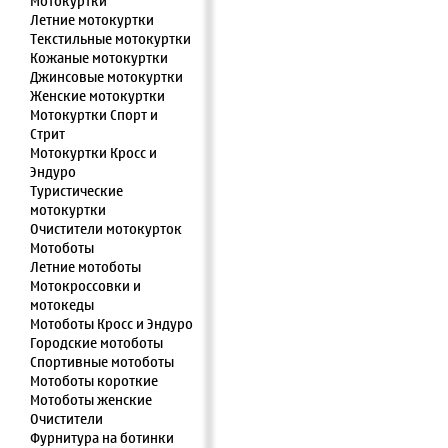
Мотокуртки
Летние мотокуртки
Текстильные мотокуртки
Кожаные мотокуртки
Джинсовые мотокуртки
Женские мотокуртки
Мотокуртки Спорт и
Стрит
Мотокуртки Кросс и
Эндуро
Туристические
мотокуртки
Очистители мотокурток
Мотоботы
Летние мотоботы
Мотокроссовки и
мотокеды
Мотоботы Кросс и Эндуро
Городские мотоботы
Спортивные мотоботы
Мотоботы короткие
Мотоботы женские
Очистители
Фурнитура на ботинки