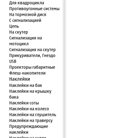
Для квадроцикла
Противоугонные системы
На тормозной диск
С сигнализацией
Цепь
На скутер
Сигнализация на
мотоцикл
Сигнализация на скутер
Прикуриватели, Гнездо
USB
Проекторы габаритные
Флеш-накопители
Наклейки
Наклейки на бак
Наклейки на крышку
бака
Наклейки соты
Наклейки на колесо
Наклейки на глушитель
Наклейки на траверсу
Предупреждающие
наклейки