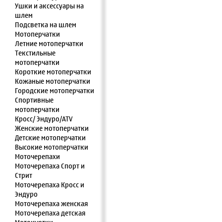
Ушки и аксессуары на
шлем
Подсветка на шлем
Мотоперчатки
Летние мотоперчатки
Текстильные
мотоперчатки
Короткие мотоперчатки
Кожаные мотоперчатки
Городские мотоперчатки
Спортивные
мотоперчатки
Кросс/ Эндуро/ATV
Женские мотоперчатки
Детские мотоперчатки
Высокие мотоперчатки
Моточерепахи
Моточерепаха Спорт и
Стрит
Моточерепаха Кросс и
Эндуро
Моточерепаха женская
Моточерепаха детская