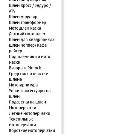
Шлем Кросс / Эндуро /
ATV
Шлем модуляр
Шлем трансформер
Мотошлем каска
Детский мотошлем
Шлем для квадроцикла
Шлем Чоппер/ Кафе
рейсер
Подшлемники и мото
маски
Визоры и Pinlock
Средство по очистке
шлема
Мотогарнитура
Ушки и аксессуары на
шлем
Подсветка на шлем
Мотоперчатки
Летние мотоперчатки
Текстильные
мотоперчатки
Короткие мотоперчатки