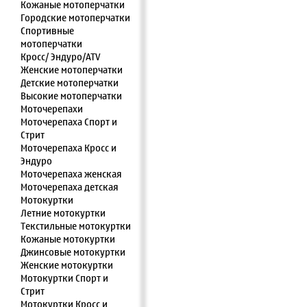
Кожаные мотоперчатки
Городские мотоперчатки
Спортивные
мотоперчатки
Кросс/ Эндуро/ATV
Женские мотоперчатки
Детские мотоперчатки
Высокие мотоперчатки
Моточерепахи
Моточерепаха Спорт и
Стрит
Моточерепаха Кросс и
Эндуро
Моточерепаха женская
Моточерепаха детская
Мотокуртки
Летние мотокуртки
Текстильные мотокуртки
Кожаные мотокуртки
Джинсовые мотокуртки
Женские мотокуртки
Мотокуртки Спорт и
Стрит
Мотокуртки Кросс и