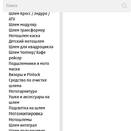
Шлем интеграл
Шлем полулицевик
Шлем Кросс / Эндуро /
ATV
Шлем модуляр
Шлем трансформер
Мотошлем каска
Детский мотошлем
Шлем для квадроцикла
Шлем Чоппер/ Кафе
рейсер
Подшлемники и мото
маски
Визоры и Pinlock
Средство по очистке
шлема
Мотогарнитура
Ушки и аксессуары на
шлем
Подсветка на шлем
Мотоэкипировка
Мотошлемы
Шлем интеграл
Шлем полулицевик