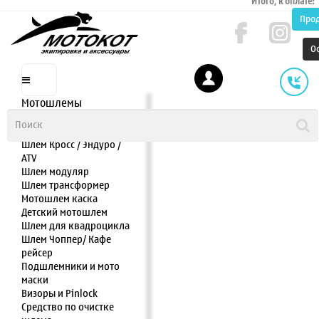
Итого, к оплате:
Про
О
Мотошлемы
Шлем интеграл
Шлем полулицевик
Шлем Кросс / Эндуро /
ATV
Шлем модуляр
Шлем трансформер
Мотошлем каска
Детский мотошлем
Шлем для квадроцикла
Шлем Чоппер/ Кафе
рейсер
Подшлемники и мото
маски
Визоры и Pinlock
Средство по очистке