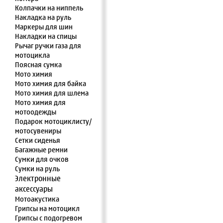
Колпачки на ниппель
Накладка на руль
Маркеры для шин
Накладки на спицы
Рычаг ручки газа для
мотоцикла
Поясная сумка
Мото химия
Мото химия для байка
Мото химия для шлема
Мото химия для
мотоодежды
Подарок мотоциклисту/
мотосувениры
Сетки сиденья
Багажные ремни
Сумки для очков
Сумки на руль
Электронные
аксессуары
Мотоакустика
Грипсы на мотоцикл
Грипсы с подогревом