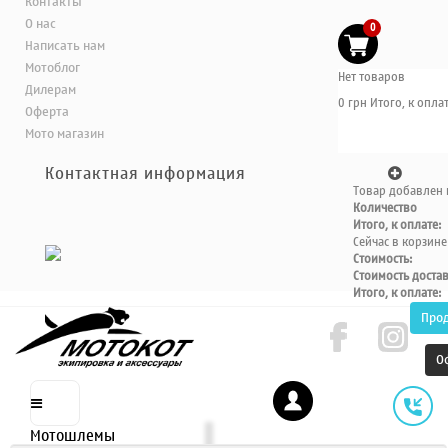
Контакты
О нас
0
Написать нам
Мотоблог
Нет товаров
Дилерам
0 грн
Итого, к оплат
Оферта
Мото магазин
Контактная информация
Товар добавлен 
Количество
Итого, к оплате:
Сейчас в корзине
Стоимость:
Стоимость доста
Итого, к оплате:
Про
О
Мотошлемы