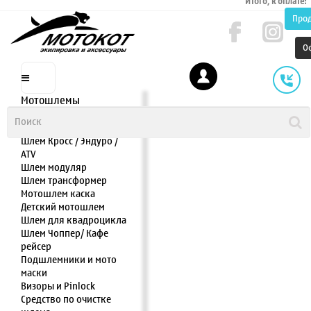
Итого, к оплате:
Про
О
Мотошлемы
Шлем интеграл
Шлем полулицевик
Шлем Кросс / Эндуро /
ATV
Шлем модуляр
Шлем трансформер
Мотошлем каска
Детский мотошлем
Шлем для квадроцикла
Шлем Чоппер/ Кафе
рейсер
Подшлемники и мото
маски
Визоры и Pinlock
Средство по очистке