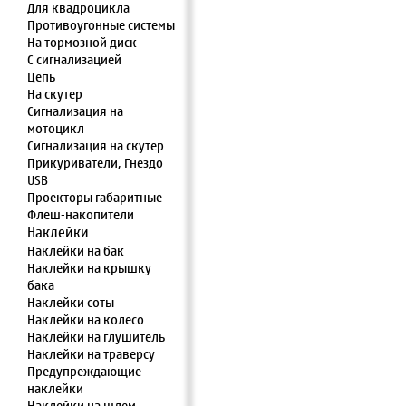
Для квадроцикла
Противоугонные системы
На тормозной диск
С сигнализацией
Цепь
На скутер
Сигнализация на
мотоцикл
Сигнализация на скутер
Прикуриватели, Гнездо
USB
Проекторы габаритные
Флеш-накопители
Наклейки
Наклейки на бак
Наклейки на крышку
бака
Наклейки соты
Наклейки на колесо
Наклейки на глушитель
Наклейки на траверсу
Предупреждающие
наклейки