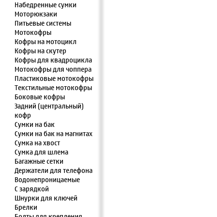
Набедренные сумки
Моторюкзаки
Питьевые системы
Мотокофры
Кофры на мотоцикл
Кофры на скутер
Кофры для квадроцикла
Мотокофры для чоппера
Пластиковые мотокофры
Текстильные мотокофры
Боковые кофры
Задний (центральный)
кофр
Сумки на бак
Сумки на бак на магнитах
Сумка на хвост
Сумка для шлема
Багажные сетки
Держатели для телефона
Водонепроницаемые
С зарядкой
Шнурки для ключей
Брелки
Болты для крепления