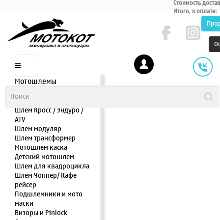
Стоимость доста
Итого, к оплате:
Про
О
Мотошлемы
Шлем интеграл
Шлем полулицевик
Шлем Кросс / Эндуро /
ATV
Шлем модуляр
Шлем трансформер
Мотошлем каска
Детский мотошлем
Шлем для квадроцикла
Шлем Чоппер/ Кафе
рейсер
Подшлемники и мото
маски
Визоры и Pinlock