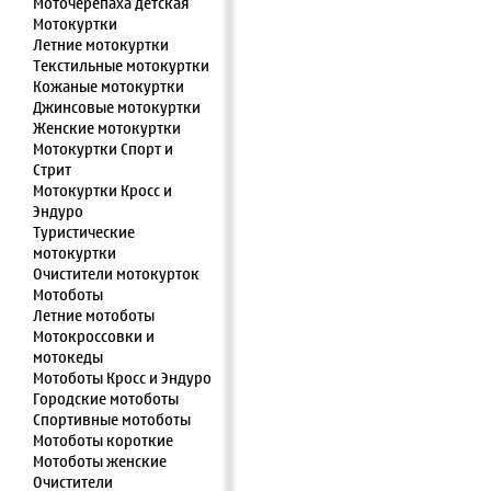
Моточерепаха детская
Мотокуртки
Летние мотокуртки
Текстильные мотокуртки
Кожаные мотокуртки
Джинсовые мотокуртки
Женские мотокуртки
Мотокуртки Спорт и
Стрит
Мотокуртки Кросс и
Эндуро
Туристические
мотокуртки
Очистители мотокурток
Мотоботы
Летние мотоботы
Мотокроссовки и
мотокеды
Мотоботы Кросс и Эндуро
Городские мотоботы
Спортивные мотоботы
Мотоботы короткие
Мотоботы женские
Очистители