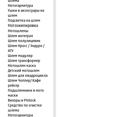
шлема
Мотогарнитура
Ушки и аксессуары на
шлем
Подсветка на шлем
Мотоэкипировка
Мотошлемы
Шлем интеграл
Шлем полулицевик
Шлем Кросс / Эндуро /
ATV
Шлем модуляр
Шлем трансформер
Мотошлем каска
Детский мотошлем
Шлем для квадроцикла
Шлем Чоппер/ Кафе
рейсер
Подшлемники и мото
маски
Визоры и Pinlock
Средство по очистке
шлема
Мотогарнитура