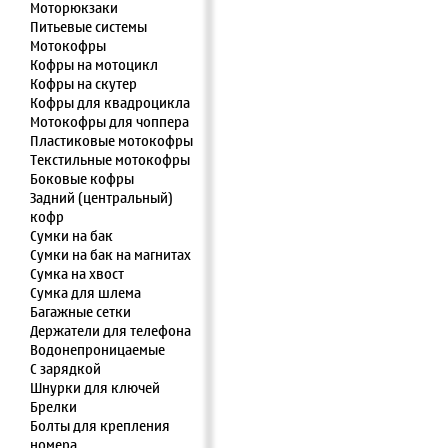
Моторюкзаки
Питьевые системы
Мотокофры
Кофры на мотоцикл
Кофры на скутер
Кофры для квадроцикла
Мотокофры для чоппера
Пластиковые мотокофры
Текстильные мотокофры
Боковые кофры
Задний (центральный)
кофр
Сумки на бак
Сумки на бак на магнитах
Сумка на хвост
Сумка для шлема
Багажные сетки
Держатели для телефона
Водонепроницаемые
С зарядкой
Шнурки для ключей
Брелки
Болты для крепления
номера