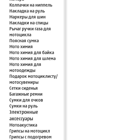
Колпачки на ниппель
Накладка на руль
Маркеры для шин
Накладки на спицы
Рычаг ручки газа для
мотоцикла
Поясная сумка
Мото химия
Мото химия для байка
Мото химия для шлема
Мото химия для
мотоодежды
Подарок мотоциклисту/
мотосувениры
Сетки сиденья
Багажные ремни
Сумки для очков
Сумки на руль
Электронные
аксессуары
Мотоакустика
Грипсы на мотоцикл
Грипсы с подогревом