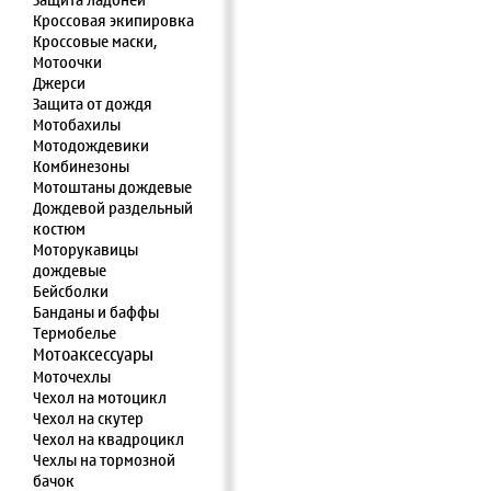
Защита ладоней
Кроссовая экипировка
Кроссовые маски,
Мотоочки
Джерси
Защита от дождя
Мотобахилы
Мотодождевики
Комбинезоны
Мотоштаны дождевые
Дождевой раздельный
костюм
Моторукавицы
дождевые
Бейсболки
Банданы и баффы
Термобелье
Мотоаксессуары
Моточехлы
Чехол на мотоцикл
Чехол на скутер
Чехол на квадроцикл
Чехлы на тормозной
бачок