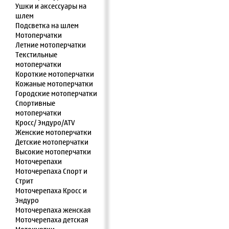
Ушки и аксессуары на
шлем
Подсветка на шлем
Мотоперчатки
Летние мотоперчатки
Текстильные
мотоперчатки
Короткие мотоперчатки
Кожаные мотоперчатки
Городские мотоперчатки
Спортивные
мотоперчатки
Кросс/ Эндуро/ATV
Женские мотоперчатки
Детские мотоперчатки
Высокие мотоперчатки
Моточерепахи
Моточерепаха Спорт и
Стрит
Моточерепаха Кросс и
Эндуро
Моточерепаха женская
Моточерепаха детская