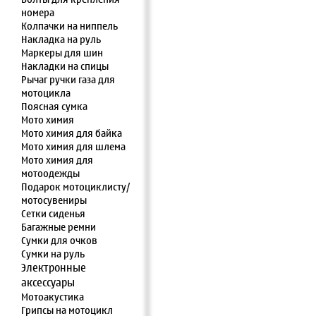
номера
Колпачки на ниппель
Накладка на руль
Маркеры для шин
Накладки на спицы
Рычаг ручки газа для
мотоцикла
Поясная сумка
Мото химия
Мото химия для байка
Мото химия для шлема
Мото химия для
мотоодежды
Подарок мотоциклисту/
мотосувениры
Сетки сиденья
Багажные ремни
Сумки для очков
Сумки на руль
Электронные
аксессуары
Мотоакустика
Грипсы на мотоцикл