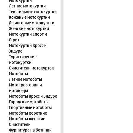
Мотокуртки
Летние мотокуртки
Текстильные мотокуртки
Кожаные мотокуртки
Джинсовые мотокуртки
Женские мотокуртки
Мотокуртки Спорт и
Стрит
Мотокуртки Кросс и
Эндуро
Туристические
мотокуртки
Очистители мотокурток
Мотоботы
Летние мотоботы
Мотокроссовки и
мотокеды
Мотоботы Кросс и Эндуро
Городские мотоботы
Спортивные мотоботы
Мотоботы короткие
Мотоботы женские
Очистители
Фурнитура на ботинки