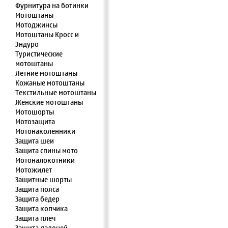
Фурнитура на ботинки
Мотоштаны
Мотоджинсы
Мотоштаны Кросс и
Эндуро
Туристические
мотоштаны
Летние мотоштаны
Кожаные мотоштаны
Текстильные мотоштаны
Женские мотоштаны
Мотошорты
Мотозащита
Мотонаколенники
Защита шеи
Защита спины мото
Мотоналокотники
Мотожилет
Защитные шорты
Защита пояса
Защита бедер
Защита копчика
Защита плеч