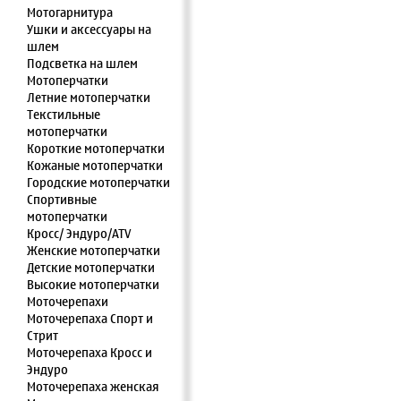
Мотогарнитура
Ушки и аксессуары на
шлем
Подсветка на шлем
Мотоперчатки
Летние мотоперчатки
Текстильные
мотоперчатки
Короткие мотоперчатки
Кожаные мотоперчатки
Городские мотоперчатки
Спортивные
мотоперчатки
Кросс/ Эндуро/ATV
Женские мотоперчатки
Детские мотоперчатки
Высокие мотоперчатки
Моточерепахи
Моточерепаха Спорт и
Стрит
Моточерепаха Кросс и
Эндуро
Моточерепаха женская