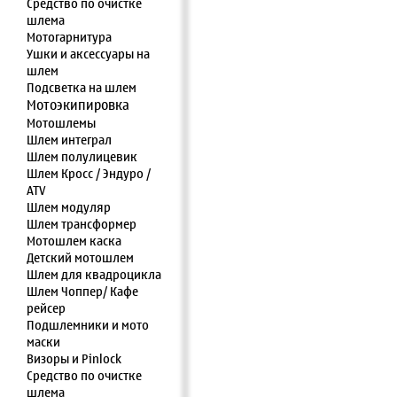
Средство по очистке
шлема
Мотогарнитура
Ушки и аксессуары на
шлем
Подсветка на шлем
Мотоэкипировка
Мотошлемы
Шлем интеграл
Шлем полулицевик
Шлем Кросс / Эндуро /
ATV
Шлем модуляр
Шлем трансформер
Мотошлем каска
Детский мотошлем
Шлем для квадроцикла
Шлем Чоппер/ Кафе
рейсер
Подшлемники и мото
маски
Визоры и Pinlock
Средство по очистке
шлема