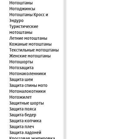
Мотоштаны
Мотоджинсы
Мотоштаны Кросс и
Эндуро
Туристические
мотоштаны
Летние мотоштаны
Кожаные мотоштаны
Текстильные мотоштаны
Женские мотоштаны
Мотошорты
Мотозащита
Мотонаколенники
Защита шеи
Защита спины мото
Мотоналокотники
Мотожилет
Защитные шорты
Защита пояса
Защита бедер
Защита копчика
Защита плеч
Защита ладоней
Кроссовая экипировка