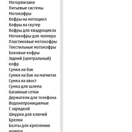
Моторюкзаки
Питьевые системы
Мотокофры
Кофры на мотоцикл
Кофры на скутер
Кофры для квадроцикла
Мотокофры для чоппера
Пластиковые мотокофры
Текстильные мотокофры
Боковые кофры
Задний (центральный)
кофр
Сумки на бак
Сумки на бак на магнитах
Сумка на хвост
Сумка для шлема
Багажные сетки
Держатели для телефона
Водонепроницаемые
С зарядкой
Шнурки для ключей
Брелки
Болты для крепления
номера