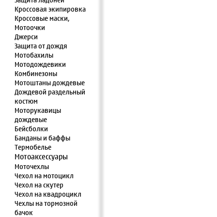
Защита ладоней
Кроссовая экипировка
Кроссовые маски,
Мотоочки
Джерси
Защита от дождя
Мотобахилы
Мотодождевики
Комбинезоны
Мотоштаны дождевые
Дождевой раздельный
костюм
Моторукавицы
дождевые
Бейсболки
Банданы и баффы
Термобелье
Мотоаксессуары
Моточехлы
Чехол на мотоцикл
Чехол на скутер
Чехол на квадроцикл
Чехлы на тормозной
бачок