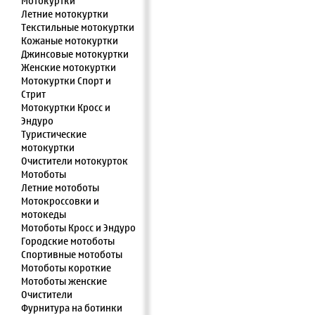
Мотокуртки
Летние мотокуртки
Текстильные мотокуртки
Кожаные мотокуртки
Джинсовые мотокуртки
Женские мотокуртки
Мотокуртки Спорт и
Стрит
Мотокуртки Кросс и
Эндуро
Туристические
мотокуртки
Очистители мотокурток
Мотоботы
Летние мотоботы
Мотокроссовки и
мотокеды
Мотоботы Кросс и Эндуро
Городские мотоботы
Спортивные мотоботы
Мотоботы короткие
Мотоботы женские
Очистители
Фурнитура на ботинки