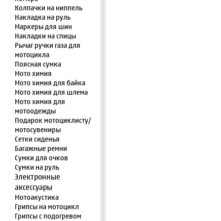
Колпачки на ниппель
Накладка на руль
Маркеры для шин
Накладки на спицы
Рычаг ручки газа для
мотоцикла
Поясная сумка
Мото химия
Мото химия для байка
Мото химия для шлема
Мото химия для
мотоодежды
Подарок мотоциклисту/
мотосувениры
Сетки сиденья
Багажные ремни
Сумки для очков
Сумки на руль
Электронные
аксессуары
Мотоакустика
Грипсы на мотоцикл
Грипсы с подогревом