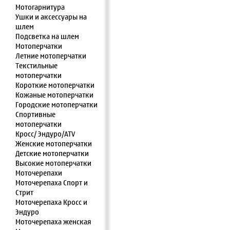
Мотогарнитура
Ушки и аксессуары на
шлем
Подсветка на шлем
Мотоперчатки
Летние мотоперчатки
Текстильные
мотоперчатки
Короткие мотоперчатки
Кожаные мотоперчатки
Городские мотоперчатки
Спортивные
мотоперчатки
Кросс/ Эндуро/ATV
Женские мотоперчатки
Детские мотоперчатки
Высокие мотоперчатки
Моточерепахи
Моточерепаха Спорт и
Стрит
Моточерепаха Кросс и
Эндуро
Моточерепаха женская