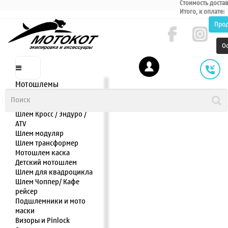
Стоимость доста
Итого, к оплате:
Про
О
Мотошлемы
Шлем интеграл
Шлем полулицевик
Шлем Кросс / Эндуро /
ATV
Шлем модуляр
Шлем трансформер
Мотошлем каска
Детский мотошлем
Шлем для квадроцикла
Шлем Чоппер/ Кафе
рейсер
Подшлемники и мото
маски
Визоры и Pinlock