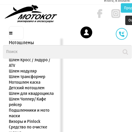
Итого, к оплате:
Про
О
Мотошлемы
Шлем интеграл
Шлем полулицевик
Шлем Кросс / Эндуро /
ATV
Шлем модуляр
Шлем трансформер
Мотошлем каска
Детский мотошлем
Шлем для квадроцикла
Шлем Чоппер/ Кафе
рейсер
Подшлемники и мото
маски
Визоры и Pinlock
Средство по очистке