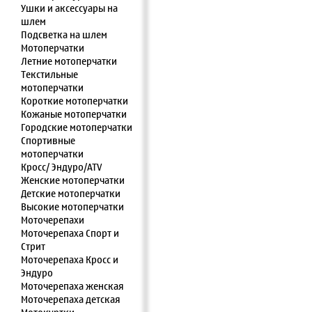
Ушки и аксессуары на
шлем
Подсветка на шлем
Мотоперчатки
Летние мотоперчатки
Текстильные
мотоперчатки
Короткие мотоперчатки
Кожаные мотоперчатки
Городские мотоперчатки
Спортивные
мотоперчатки
Кросс/ Эндуро/ATV
Женские мотоперчатки
Детские мотоперчатки
Высокие мотоперчатки
Моточерепахи
Моточерепаха Спорт и
Стрит
Моточерепаха Кросс и
Эндуро
Моточерепаха женская
Моточерепаха детская