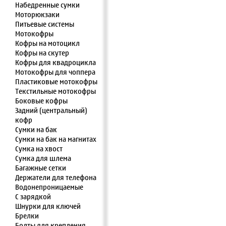
Набедренные сумки
Моторюкзаки
Питьевые системы
Мотокофры
Кофры на мотоцикл
Кофры на скутер
Кофры для квадроцикла
Мотокофры для чоппера
Пластиковые мотокофры
Текстильные мотокофры
Боковые кофры
Задний (центральный)
кофр
Сумки на бак
Сумки на бак на магнитах
Сумка на хвост
Сумка для шлема
Багажные сетки
Держатели для телефона
Водонепроницаемые
С зарядкой
Шнурки для ключей
Брелки
Болты для крепления