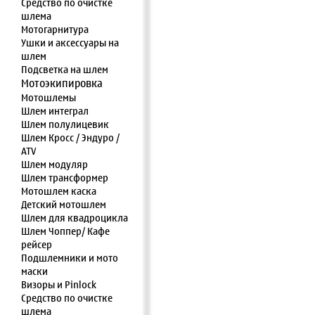
Средство по очистке
шлема
Мотогарнитура
Ушки и аксессуары на
шлем
Подсветка на шлем
Мотоэкипировка
Мотошлемы
Шлем интеграл
Шлем полулицевик
Шлем Кросс / Эндуро /
ATV
Шлем модуляр
Шлем трансформер
Мотошлем каска
Детский мотошлем
Шлем для квадроцикла
Шлем Чоппер/ Кафе
рейсер
Подшлемники и мото
маски
Визоры и Pinlock
Средство по очистке
шлема