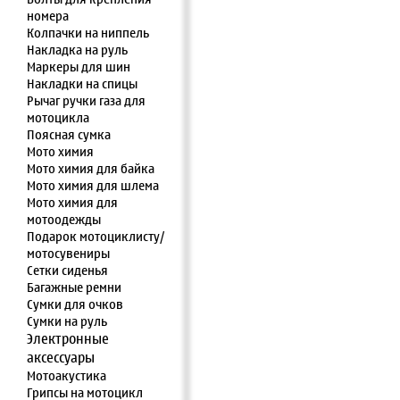
номера
Колпачки на ниппель
Накладка на руль
Маркеры для шин
Накладки на спицы
Рычаг ручки газа для
мотоцикла
Поясная сумка
Мото химия
Мото химия для байка
Мото химия для шлема
Мото химия для
мотоодежды
Подарок мотоциклисту/
мотосувениры
Сетки сиденья
Багажные ремни
Сумки для очков
Сумки на руль
Электронные
аксессуары
Мотоакустика
Грипсы на мотоцикл