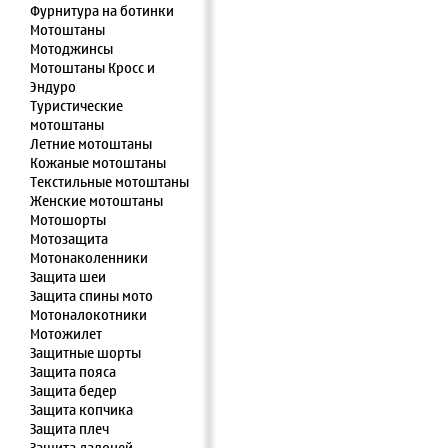
Фурнитура на ботинки
Мотоштаны
Мотоджинсы
Мотоштаны Кросс и
Эндуро
Туристические
мотоштаны
Летние мотоштаны
Кожаные мотоштаны
Текстильные мотоштаны
Женские мотоштаны
Мотошорты
Мотозащита
Мотонаколенники
Защита шеи
Защита спины мото
Мотоналокотники
Мотожилет
Защитные шорты
Защита пояса
Защита бедер
Защита копчика
Защита плеч