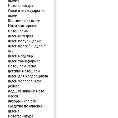
шлема
Мотогарнитура
Ушки и аксессуары на
шлем
Подсветка на шлем
Мотоэкипировка
Мотошлемы
Шлем интеграл
Шлем полулицевик
Шлем Кросс / Эндуро /
ATV
Шлем модуляр
Шлем трансформер
Мотошлем каска
Детский мотошлем
Шлем для квадроцикла
Шлем Чоппер/ Кафе
рейсер
Подшлемники и мото
маски
Визоры и Pinlock
Средство по очистке
шлема
Мотогарнитура