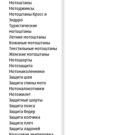
Мотоштаны
Мотоджинсы
Мотоштаны Кросс и
Эндуро
Туристические
мотоштаны
Летние мотоштаны
Кожаные мотоштаны
Текстильные мотоштаны
Женские мотоштаны
Мотошорты
Мотозащита
Мотонаколенники
Защита шеи
Защита спины мото
Мотоналокотники
Мотожилет
Защитные шорты
Защита пояса
Защита бедер
Защита копчика
Защита плеч
Защита ладоней
Кроссовая экипировка