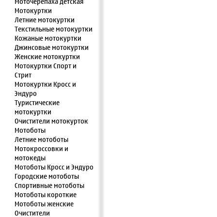
Моточерепаха детская
Мотокуртки
Летние мотокуртки
Текстильные мотокуртки
Кожаные мотокуртки
Джинсовые мотокуртки
Женские мотокуртки
Мотокуртки Спорт и
Стрит
Мотокуртки Кросс и
Эндуро
Туристические
мотокуртки
Очистители мотокурток
Мотоботы
Летние мотоботы
Мотокроссовки и
мотокеды
Мотоботы Кросс и Эндуро
Городские мотоботы
Спортивные мотоботы
Мотоботы короткие
Мотоботы женские
Очистители