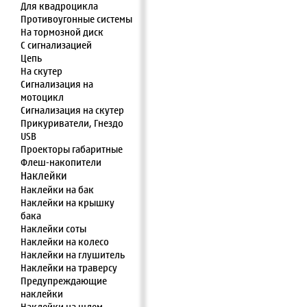
Для квадроцикла
Противоугонные системы
На тормозной диск
С сигнализацией
Цепь
На скутер
Сигнализация на
мотоцикл
Сигнализация на скутер
Прикуриватели, Гнездо
USB
Проекторы габаритные
Флеш-накопители
Наклейки
Наклейки на бак
Наклейки на крышку
бака
Наклейки соты
Наклейки на колесо
Наклейки на глушитель
Наклейки на траверсу
Предупреждающие
наклейки