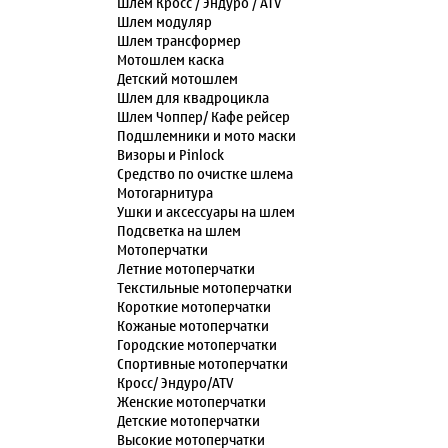
Шлем Кросс / Эндуро / ATV
Шлем модуляр
Шлем трансформер
Мотошлем каска
Детский мотошлем
Шлем для квадроцикла
Шлем Чоппер/ Кафе рейсер
Подшлемники и мото маски
Визоры и Pinlock
Средство по очистке шлема
Мотогарнитура
Ушки и аксессуары на шлем
Подсветка на шлем
Мотоперчатки
Летние мотоперчатки
Текстильные мотоперчатки
Короткие мотоперчатки
Кожаные мотоперчатки
Городские мотоперчатки
Спортивные мотоперчатки
Кросс/ Эндуро/ATV
Женские мотоперчатки
Детские мотоперчатки
Высокие мотоперчатки