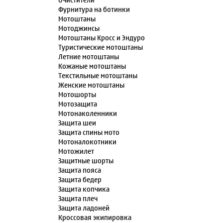
Очистители
Фурнитура на ботинки
Мотоштаны
Мотоджинсы
Мотоштаны Кросс и Эндуро
Туристические мотоштаны
Летние мотоштаны
Кожаные мотоштаны
Текстильные мотоштаны
Женские мотоштаны
Мотошорты
Мотозащита
Мотонаколенники
Защита шеи
Защита спины мото
Мотоналокотники
Мотожилет
Защитные шорты
Защита пояса
Защита бедер
Защита копчика
Защита плеч
Защита ладоней
Кроссовая экипировка