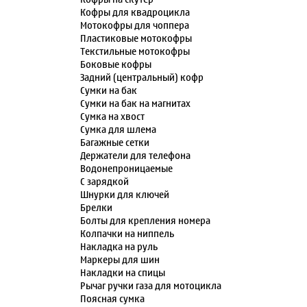
Кофры для квадроцикла
Мотокофры для чоппера
Пластиковые мотокофры
Текстильные мотокофры
Боковые кофры
Задний (центральный) кофр
Сумки на бак
Сумки на бак на магнитах
Сумка на хвост
Сумка для шлема
Багажные сетки
Держатели для телефона
Водонепроницаемые
С зарядкой
Шнурки для ключей
Брелки
Болты для крепления номера
Колпачки на ниппель
Накладка на руль
Маркеры для шин
Накладки на спицы
Рычаг ручки газа для мотоцикла
Поясная сумка