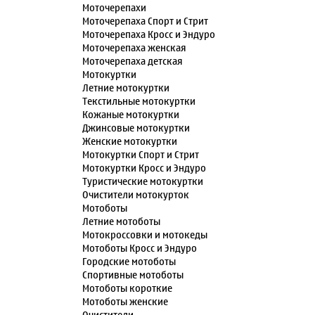
Моточерепахи
Моточерепаха Спорт и Стрит
Моточерепаха Кросс и Эндуро
Моточерепаха женская
Моточерепаха детская
Мотокуртки
Летние мотокуртки
Текстильные мотокуртки
Кожаные мотокуртки
Джинсовые мотокуртки
Женские мотокуртки
Мотокуртки Спорт и Стрит
Мотокуртки Кросс и Эндуро
Туристические мотокуртки
Очистители мотокурток
Мотоботы
Летние мотоботы
Мотокроссовки и мотокеды
Мотоботы Кросс и Эндуро
Городские мотоботы
Спортивные мотоботы
Мотоботы короткие
Мотоботы женские