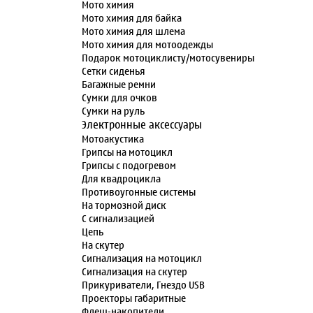
Мото химия
Мото химия для байка
Мото химия для шлема
Мото химия для мотоодежды
Подарок мотоциклисту/мотосувениры
Сетки сиденья
Багажные ремни
Сумки для очков
Сумки на руль
Электронные аксессуары
Мотоакустика
Грипсы на мотоцикл
Грипсы с подогревом
Для квадроцикла
Противоугонные системы
На тормозной диск
С сигнализацией
Цепь
На скутер
Сигнализация на мотоцикл
Сигнализация на скутер
Прикуриватели, Гнездо USB
Проекторы габаритные
Флеш-накопители