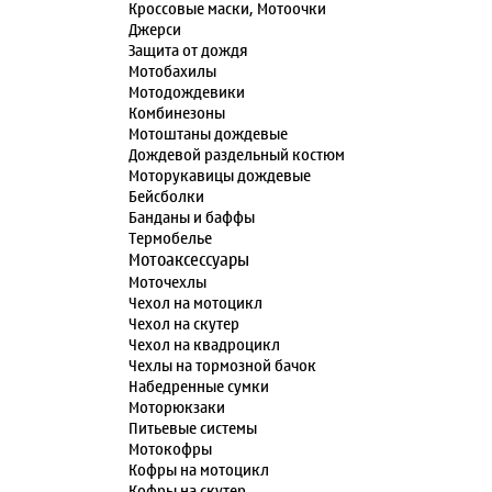
Кроссовые маски, Мотоочки
Джерси
Защита от дождя
Мотобахилы
Мотодождевики
Комбинезоны
Мотоштаны дождевые
Дождевой раздельный костюм
Моторукавицы дождевые
Бейсболки
Банданы и баффы
Термобелье
Мотоаксессуары
Моточехлы
Чехол на мотоцикл
Чехол на скутер
Чехол на квадроцикл
Чехлы на тормозной бачок
Набедренные сумки
Моторюкзаки
Питьевые системы
Мотокофры
Кофры на мотоцикл
Кофры на скутер