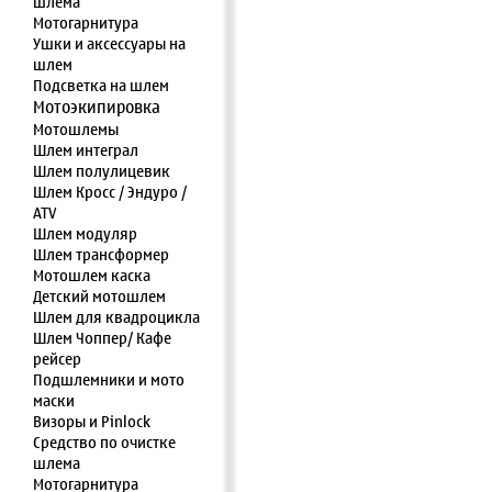
шлема
Мотогарнитура
Ушки и аксессуары на
шлем
Подсветка на шлем
Мотоэкипировка
Мотошлемы
Шлем интеграл
Шлем полулицевик
Шлем Кросс / Эндуро /
ATV
Шлем модуляр
Шлем трансформер
Мотошлем каска
Детский мотошлем
Шлем для квадроцикла
Шлем Чоппер/ Кафе
рейсер
Подшлемники и мото
маски
Визоры и Pinlock
Средство по очистке
шлема
Мотогарнитура