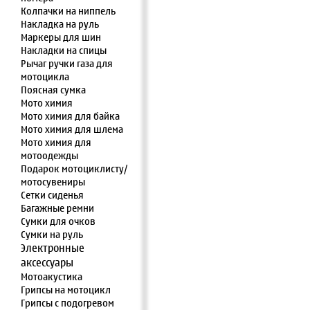
Колпачки на ниппель
Накладка на руль
Маркеры для шин
Накладки на спицы
Рычаг ручки газа для
мотоцикла
Поясная сумка
Мото химия
Мото химия для байка
Мото химия для шлема
Мото химия для
мотоодежды
Подарок мотоциклисту/
мотосувениры
Сетки сиденья
Багажные ремни
Сумки для очков
Сумки на руль
Электронные
аксессуары
Мотоакустика
Грипсы на мотоцикл
Грипсы с подогревом