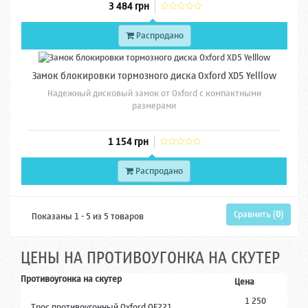
3 484 грн
Распродано
Замок блокировки тормозного диска Oxford XD5 Yelllow
Надежный дисковый замок от Oxford с компактными
размерами
1 154 грн
Распродано
Сравнить (
0
)
Показаны 1 - 5 из 5 товаров
ЦЕНЫ НА ПРОТИВОУГОНКА НА СКУТЕР
Противоугонка на скутер
Цена
1 250
Трос противоугонный Oxford OF221