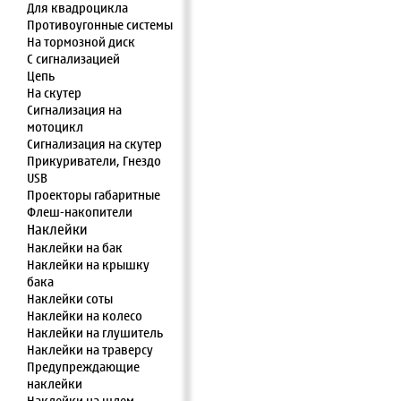
Для квадроцикла
Противоугонные системы
На тормозной диск
С сигнализацией
Цепь
На скутер
Сигнализация на
мотоцикл
Сигнализация на скутер
Прикуриватели, Гнездо
USB
Проекторы габаритные
Флеш-накопители
Наклейки
Наклейки на бак
Наклейки на крышку
бака
Наклейки соты
Наклейки на колесо
Наклейки на глушитель
Наклейки на траверсу
Предупреждающие
наклейки