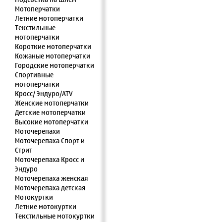
Мотоперчатки
Летние мотоперчатки
Текстильные
мотоперчатки
Короткие мотоперчатки
Кожаные мотоперчатки
Городские мотоперчатки
Спортивные
мотоперчатки
Кросс/ Эндуро/ATV
Женские мотоперчатки
Детские мотоперчатки
Высокие мотоперчатки
Моточерепахи
Моточерепаха Спорт и
Стрит
Моточерепаха Кросс и
Эндуро
Моточерепаха женская
Моточерепаха детская
Мотокуртки
Летние мотокуртки
Текстильные мотокуртки