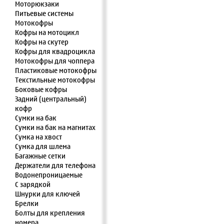
Моторюкзаки
Питьевые системы
Мотокофры
Кофры на мотоцикл
Кофры на скутер
Кофры для квадроцикла
Мотокофры для чоппера
Пластиковые мотокофры
Текстильные мотокофры
Боковые кофры
Задний (центральный)
кофр
Сумки на бак
Сумки на бак на магнитах
Сумка на хвост
Сумка для шлема
Багажные сетки
Держатели для телефона
Водонепроницаемые
С зарядкой
Шнурки для ключей
Брелки
Болты для крепления
номера