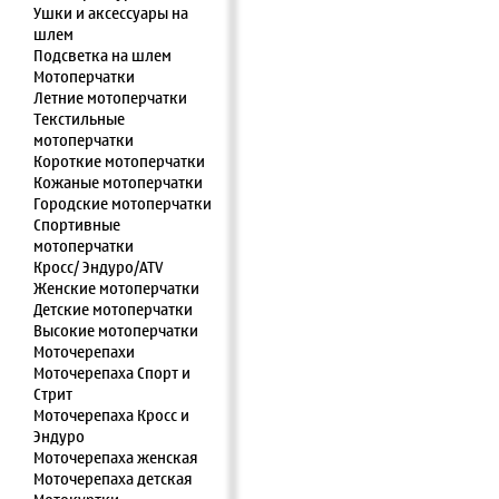
Ушки и аксессуары на
шлем
Подсветка на шлем
Мотоперчатки
Летние мотоперчатки
Текстильные
мотоперчатки
Короткие мотоперчатки
Кожаные мотоперчатки
Городские мотоперчатки
Спортивные
мотоперчатки
Кросс/ Эндуро/ATV
Женские мотоперчатки
Детские мотоперчатки
Высокие мотоперчатки
Моточерепахи
Моточерепаха Спорт и
Стрит
Моточерепаха Кросс и
Эндуро
Моточерепаха женская
Моточерепаха детская