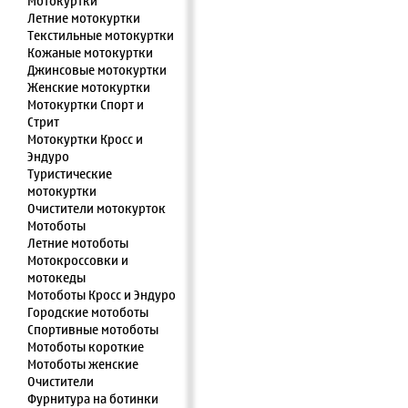
Мотокуртки
Летние мотокуртки
Текстильные мотокуртки
Кожаные мотокуртки
Джинсовые мотокуртки
Женские мотокуртки
Мотокуртки Спорт и
Стрит
Мотокуртки Кросс и
Эндуро
Туристические
мотокуртки
Очистители мотокурток
Мотоботы
Летние мотоботы
Мотокроссовки и
мотокеды
Мотоботы Кросс и Эндуро
Городские мотоботы
Спортивные мотоботы
Мотоботы короткие
Мотоботы женские
Очистители
Фурнитура на ботинки