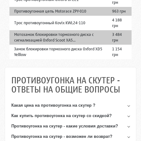
грн
Противоугонная цепь Motorace ZPY-010
963 грн
4 188
Трос противоугонный Kovix KWL24-110
грн
Мотозамок блокировки тормозного диска с
3 484
сигнализацией Oxford Scoot XA5...
грн
Замок блокировки тормозного диска Oxford XD5
1 154
Yelllow
грн
ПРОТИВОУГОНКА НА СКУТЕР -
ОТВЕТЫ НА ОБЩИЕ ВОПРОСЫ
Какая цена на
противоугонка на скутер
?
Как купить
противоугонка на скутер
со скидкой?
Противоугонка на скутер - какие условия доставки?
Противоугонка на скутер - возможен ли возврат?