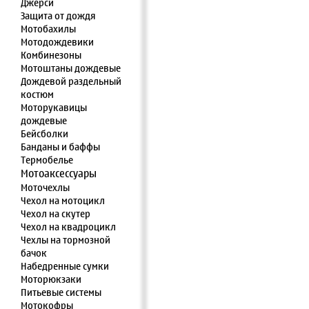
Джерси
Защита от дождя
Мотобахилы
Мотодождевики
Комбинезоны
Мотоштаны дождевые
Дождевой раздельный
костюм
Моторукавицы
дождевые
Бейсболки
Банданы и баффы
Термобелье
Мотоаксессуары
Моточехлы
Чехол на мотоцикл
Чехол на скутер
Чехол на квадроцикл
Чехлы на тормозной
бачок
Набедренные сумки
Моторюкзаки
Питьевые системы
Мотокофры