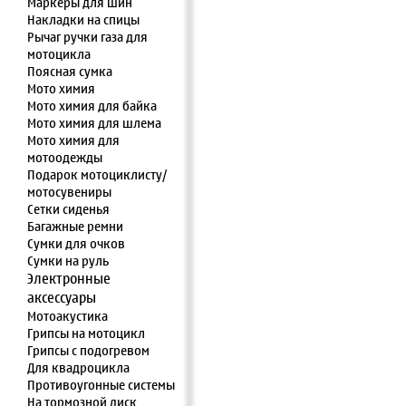
Маркеры для шин
Накладки на спицы
Рычаг ручки газа для
мотоцикла
Поясная сумка
Мото химия
Мото химия для байка
Мото химия для шлема
Мото химия для
мотоодежды
Подарок мотоциклисту/
мотосувениры
Сетки сиденья
Багажные ремни
Сумки для очков
Сумки на руль
Электронные
аксессуары
Мотоакустика
Грипсы на мотоцикл
Грипсы с подогревом
Для квадроцикла
Противоугонные системы
На тормозной диск