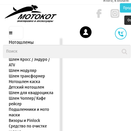
Итого, к оплате:
Про
О
Мотошлемы
Шлем интеграл
Шлем полулицевик
Шлем Кросс / Эндуро /
ATV
Шлем модуляр
Шлем трансформер
Мотошлем каска
Детский мотошлем
Шлем для квадроцикла
Шлем Чоппер/ Кафе
рейсер
Подшлемники и мото
маски
Визоры и Pinlock
Средство по очистке