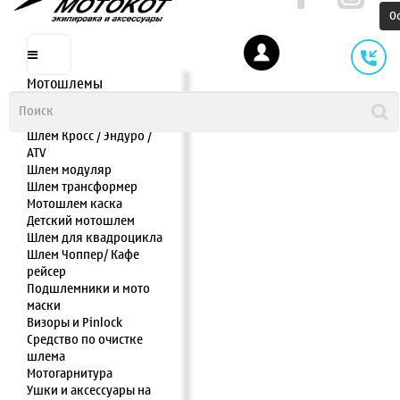
О
Мотошлемы
Шлем интеграл
Шлем полулицевик
Шлем Кросс / Эндуро /
ATV
Шлем модуляр
Шлем трансформер
Мотошлем каска
Детский мотошлем
Шлем для квадроцикла
Шлем Чоппер/ Кафе
рейсер
Подшлемники и мото
маски
Визоры и Pinlock
Средство по очистке
шлема
Мотогарнитура
Ушки и аксессуары на