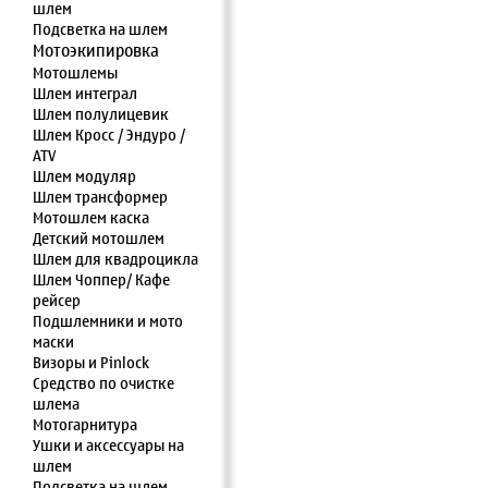
шлем
Подсветка на шлем
Мотоэкипировка
Мотошлемы
Шлем интеграл
Шлем полулицевик
Шлем Кросс / Эндуро /
ATV
Шлем модуляр
Шлем трансформер
Мотошлем каска
Детский мотошлем
Шлем для квадроцикла
Шлем Чоппер/ Кафе
рейсер
Подшлемники и мото
маски
Визоры и Pinlock
Средство по очистке
шлема
Мотогарнитура
Ушки и аксессуары на
шлем
Подсветка на шлем