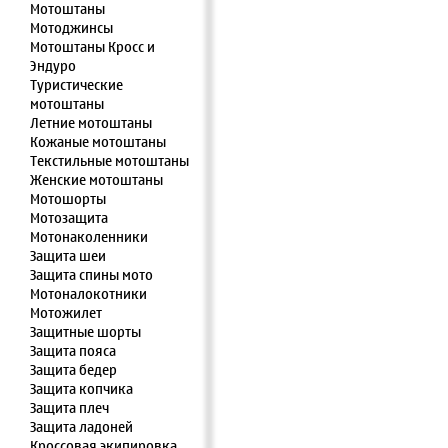
Мотоштаны
Мотоджинсы
Мотоштаны Кросс и
Эндуро
Туристические
мотоштаны
Летние мотоштаны
Кожаные мотоштаны
Текстильные мотоштаны
Женские мотоштаны
Мотошорты
Мотозащита
Мотонаколенники
Защита шеи
Защита спины мото
Мотоналокотники
Мотожилет
Защитные шорты
Защита пояса
Защита бедер
Защита копчика
Защита плеч
Защита ладоней
Кроссовая экипировка