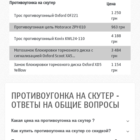
Противоугонка на скутер
Цена
1 250
Трос противоугонный Oxford OF221
грн
Противоугонная цепь Motorace ZPY-010
963 грн
4 188
Трос противоугонный Kovix KWL24-110
грн
Мотозамок блокировки тормозного диска с
3 484
сигнализацией Oxford Scoot XA5...
грн
Замок блокировки тормозного диска Oxford XD5
1 154
Yelllow
грн
ПРОТИВОУГОНКА НА СКУТЕР -
ОТВЕТЫ НА ОБЩИЕ ВОПРОСЫ
Какая цена на
противоугонка на скутер
?
Как купить
противоугонка на скутер
со скидкой?