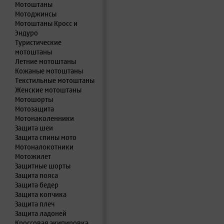
Мотоштаны
Мотоджинсы
Мотоштаны Кросс и
Эндуро
Туристические
мотоштаны
Летние мотоштаны
Кожаные мотоштаны
Текстильные мотоштаны
Женские мотоштаны
Мотошорты
Мотозащита
Мотонаколенники
Защита шеи
Защита спины мото
Мотоналокотники
Мотожилет
Защитные шорты
Защита пояса
Защита бедер
Защита копчика
Защита плеч
Защита ладоней
Кроссовая экипировка