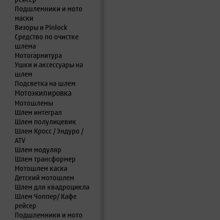
Подшлемники и мото
маски
Визоры и Pinlock
Средство по очистке
шлема
Мотогарнитура
Ушки и аксессуары на
шлем
Подсветка на шлем
Мотоэкипировка
Мотошлемы
Шлем интеграл
Шлем полулицевик
Шлем Кросс / Эндуро /
ATV
Шлем модуляр
Шлем трансформер
Мотошлем каска
Детский мотошлем
Шлем для квадроцикла
Шлем Чоппер/ Кафе
рейсер
Подшлемники и мото