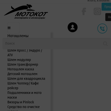
Итого, к оплате:
Про
О
Мотошлемы
Шлем интеграл
Шлем полулицевик
Шлем Кросс / Эндуро /
ATV
Шлем модуляр
Шлем трансформер
Мотошлем каска
Детский мотошлем
Шлем для квадроцикла
Шлем Чоппер/ Кафе
рейсер
Подшлемники и мото
маски
Визоры и Pinlock
Средство по очистке