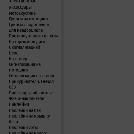
Электронные
аксессуары
Мотоакустика
Грипсы на мотоцикл
Грипсы с подогревом
Для квадроцикла
Противоугонные системы
На тормозной диск
С сигнализацией
Цепь
На скутер
Сигнализация на
мотоцикл
Сигнализация на скутер
Прикуриватели, Гнездо
USB
Проекторы габаритные
Флеш-накопители
Наклейки
Наклейки на бак
Наклейки на крышку
бака
Наклейки соты
Наклейки на колесо