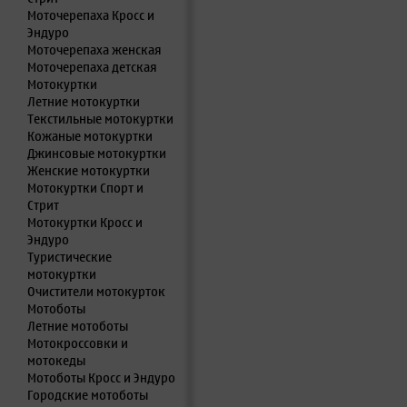
Моточерепаха Кросс и
Эндуро
Моточерепаха женская
Моточерепаха детская
Мотокуртки
Летние мотокуртки
Текстильные мотокуртки
Кожаные мотокуртки
Джинсовые мотокуртки
Женские мотокуртки
Мотокуртки Спорт и
Стрит
Мотокуртки Кросс и
Эндуро
Туристические
мотокуртки
Очистители мотокурток
Мотоботы
Летние мотоботы
Мотокроссовки и
мотокеды
Мотоботы Кросс и Эндуро
Городские мотоботы