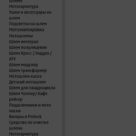
шлема
Мотогарнитура
Ушки и аксессуары на
шлем
Подсветка на шлем
Мотоэкипировка
Мотошлемы
Шлем интеграл
Шлем полулицевик
Шлем Кросс / Эндуро /
ATV
Шлем модуляр
Шлем трансформер
Мотошлем каска
Детский мотошлем
Шлем для квадроцикла
Шлем Чоппер/ Кафе
рейсер
Подшлемники и мото
маски
Визоры и Pinlock
Средство по очистке
шлема
Мотогарнитура