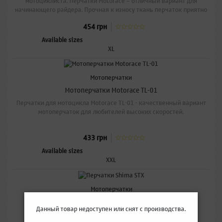
мотоциклиста. Перчатки Motorace – отличный вариант для
начинающего райдера. Прочная к износу ткань перчаток приятно
облегая руку, не вызывая дискомфорта даже в экстремальных
454 грн
условиях.
Available sizes
XL
Мотоперчатки
Мотоперчатки Motorace TL-01
Перчатки для мотоцикла Motorace TL-01 - качественный вариант
мотоперчаток для любителей высоких скоростей.
433 грн
Available sizes
XXL
Мотоперчатки
Мотоперчатки Shima STX
Данный товар недоступен или снят с производства.
Летние спортивные мотоперчатки