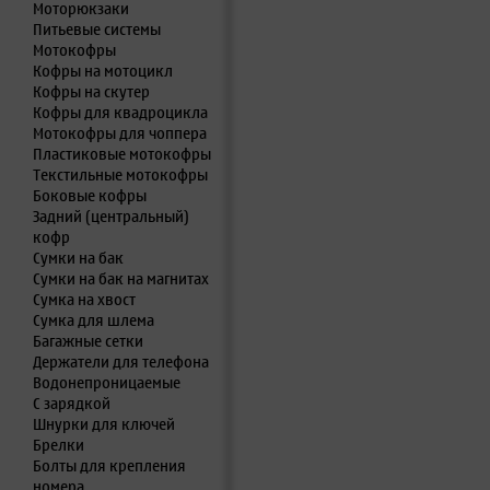
Моторюкзаки
Питьевые системы
Мотокофры
Кофры на мотоцикл
Кофры на скутер
Кофры для квадроцикла
Мотокофры для чоппера
Пластиковые мотокофры
Текстильные мотокофры
Боковые кофры
Задний (центральный)
кофр
Сумки на бак
Сумки на бак на магнитах
Сумка на хвост
Сумка для шлема
Багажные сетки
Держатели для телефона
Водонепроницаемые
С зарядкой
Шнурки для ключей
Брелки
Болты для крепления
номера