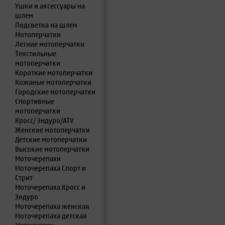
Ушки и аксессуары на
шлем
Подсветка на шлем
Мотоперчатки
Летние мотоперчатки
Текстильные
мотоперчатки
Короткие мотоперчатки
Кожаные мотоперчатки
Городские мотоперчатки
Спортивные
мотоперчатки
Кросс/ Эндуро/ATV
Женские мотоперчатки
Детские мотоперчатки
Высокие мотоперчатки
Моточерепахи
Моточерепаха Спорт и
Стрит
Моточерепаха Кросс и
Эндуро
Моточерепаха женская
Моточерепаха детская