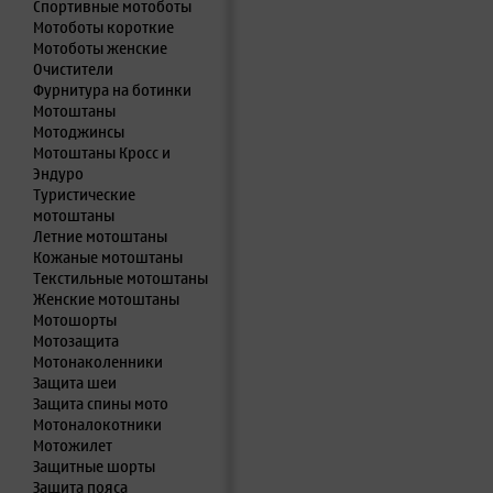
Спортивные мотоботы
Мотоботы короткие
Мотоботы женские
Очистители
Фурнитура на ботинки
Мотоштаны
Мотоджинсы
Мотоштаны Кросс и
Эндуро
Туристические
мотоштаны
Летние мотоштаны
Кожаные мотоштаны
Текстильные мотоштаны
Женские мотоштаны
Мотошорты
Мотозащита
Мотонаколенники
Защита шеи
Защита спины мото
Мотоналокотники
Мотожилет
Защитные шорты
Защита пояса