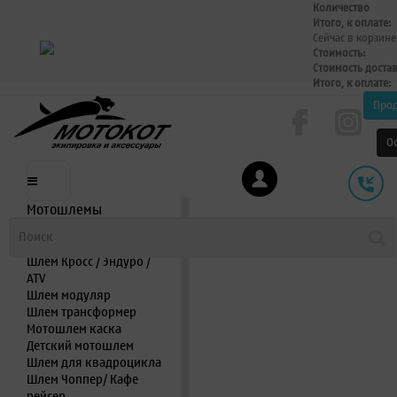
Количество
Итого, к оплате:
Сейчас в корзине
Стоимость:
Стоимость доста
Итого, к оплате:
Про
О
Мотошлемы
Шлем интеграл
Шлем полулицевик
Шлем Кросс / Эндуро /
ATV
Шлем модуляр
Шлем трансформер
Мотошлем каска
Детский мотошлем
Шлем для квадроцикла
Шлем Чоппер/ Кафе
рейсер