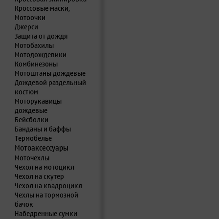
Кроссовые маски,
Мотоочки
Джерси
Защита от дождя
Мотобахилы
Мотодождевики
Комбинезоны
Мотоштаны дождевые
Дождевой раздельный
костюм
Моторукавицы
дождевые
Бейсболки
Банданы и баффы
Термобелье
Мотоаксессуары
Моточехлы
Чехол на мотоцикл
Чехол на скутер
Чехол на квадроцикл
Чехлы на тормозной
бачок
Набедренные сумки