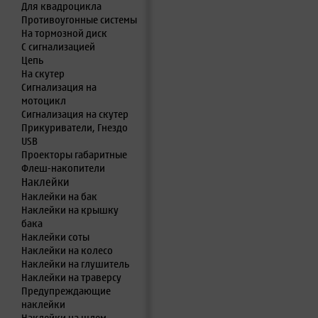
Для квадроцикла
Противоугонные системы
На тормозной диск
С сигнализацией
Цепь
На скутер
Сигнализация на
мотоцикл
Сигнализация на скутер
Прикуриватели, Гнездо
USB
Проекторы габаритные
Флеш-накопители
Наклейки
Наклейки на бак
Наклейки на крышку
бака
Наклейки соты
Наклейки на колесо
Наклейки на глушитель
Наклейки на траверсу
Предупреждающие
наклейки