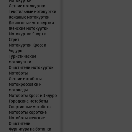
Мотокуртки
Летние мотокуртки
Текстильные мотокуртки
Кожаные мотокуртки
Джинсовые мотокуртки
Женские мотокуртки
Мотокуртки Спорт и
Стрит
Мотокуртки Кросс и
Эндуро
Туристические
мотокуртки
Очистители мотокурток
Мотоботы
Летние мотоботы
Мотокроссовки и
мотокеды
Мотоботы Кросс и Эндуро
Городские мотоботы
Спортивные мотоботы
Мотоботы короткие
Мотоботы женские
Очистители
Фурнитура на ботинки