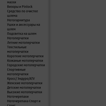
маски
Визоры и Pinlock
Средство по очистке
шлема
Мотогарнитура
Ушки и аксессуары на
шлем
Подсветка на шлем
Мотоперчатки
Летние мотоперчатки
Текстильные
мотоперчатки
Короткие мотоперчатки
Кожаные мотоперчатки
Городские мотоперчатки
Спортивные
мотоперчатки
Кросс/ Эндуро/ATV
Женские мотоперчатки
Детские мотоперчатки
Высокие мотоперчатки
Моточерепахи
Моточерепаха Спорт и
Стрит