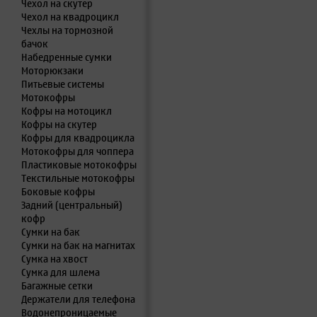
Чехол на скутер
Чехол на квадроцикл
Чехлы на тормозной
бачок
Набедренные сумки
Моторюкзаки
Питьевые системы
Мотокофры
Кофры на мотоцикл
Кофры на скутер
Кофры для квадроцикла
Мотокофры для чоппера
Пластиковые мотокофры
Текстильные мотокофры
Боковые кофры
Задний (центральный)
кофр
Сумки на бак
Сумки на бак на магнитах
Сумка на хвост
Сумка для шлема
Багажные сетки
Держатели для телефона
Водонепроницаемые