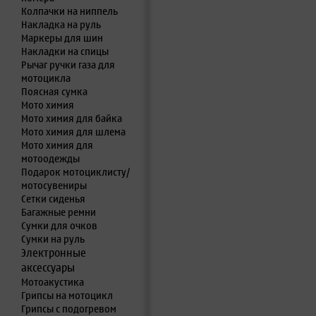
Колпачки на ниппель
Накладка на руль
Маркеры для шин
Накладки на спицы
Рычаг ручки газа для
мотоцикла
Поясная сумка
Мото химия
Мото химия для байка
Мото химия для шлема
Мото химия для
мотоодежды
Подарок мотоциклисту/
мотосувениры
Сетки сиденья
Багажные ремни
Сумки для очков
Сумки на руль
Электронные
аксессуары
Мотоакустика
Грипсы на мотоцикл
Грипсы с подогревом