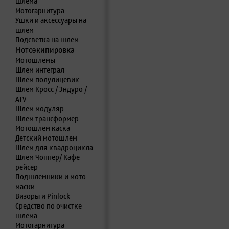
шлема
Мотогарнитура
Ушки и аксессуары на
шлем
Подсветка на шлем
Мотоэкипировка
Мотошлемы
Шлем интеграл
Шлем полулицевик
Шлем Кросс / Эндуро /
ATV
Шлем модуляр
Шлем трансформер
Мотошлем каска
Детский мотошлем
Шлем для квадроцикла
Шлем Чоппер/ Кафе
рейсер
Подшлемники и мото
маски
Визоры и Pinlock
Средство по очистке
шлема
Мотогарнитура