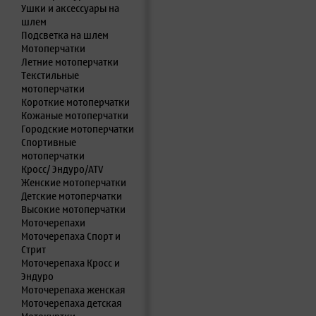
Ушки и аксессуары на
шлем
Подсветка на шлем
Мотоперчатки
Летние мотоперчатки
Текстильные
мотоперчатки
Короткие мотоперчатки
Кожаные мотоперчатки
Городские мотоперчатки
Спортивные
мотоперчатки
Кросс/ Эндуро/ATV
Женские мотоперчатки
Детские мотоперчатки
Высокие мотоперчатки
Моточерепахи
Моточерепаха Спорт и
Стрит
Моточерепаха Кросс и
Эндуро
Моточерепаха женская
Моточерепаха детская