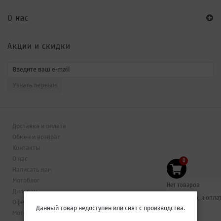
O нас
Акции и скидки
Доставка и оплата
Обмен и возврат
Контакты
О нас
0
Написать нам
Мотоблог
Нет товаров
Дилерам
0 грн
Итого, к оплат
Оферта
Данный товар недоступен или снят с производства.
Мото магазин