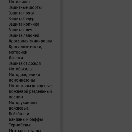
Мотожилет
Защитные шорты
Защита пояса
Защита бедер
Защита копчика
Защита плеч
Защита ладоней
Кроссовая экипировка
Кроссовые маски,
Мотоочки
Джерси
Защита от дождя
Мотобахилы
Мотодождевики
Комбинезоны
Мотоштаны дождевые
Дождевой раздельный
костюм
Моторукавицы
дождевые
Бейсболки
Банданы и баффы
Термобелье
Мотоаксессуары