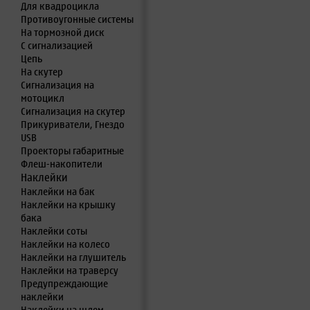
Для квадроцикла
Противоугонные системы
На тормозной диск
С сигнализацией
Цепь
На скутер
Сигнализация на
мотоцикл
Сигнализация на скутер
Прикуриватели, Гнездо
USB
Проекторы габаритные
Флеш-накопители
Наклейки
Наклейки на бак
Наклейки на крышку
бака
Наклейки соты
Наклейки на колесо
Наклейки на глушитель
Наклейки на траверсу
Предупреждающие
наклейки