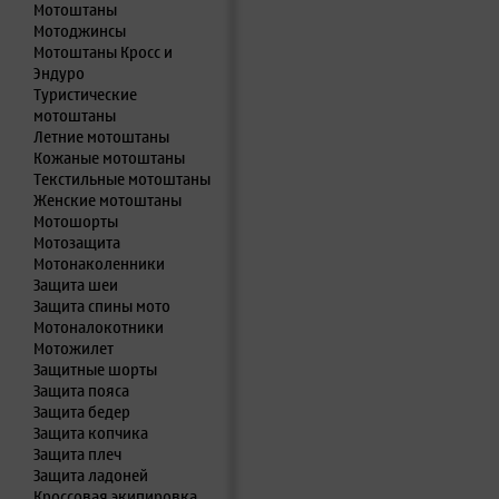
Мотоштаны
Мотоджинсы
Мотоштаны Кросс и
Эндуро
Туристические
мотоштаны
Летние мотоштаны
Кожаные мотоштаны
Текстильные мотоштаны
Женские мотоштаны
Мотошорты
Мотозащита
Мотонаколенники
Защита шеи
Защита спины мото
Мотоналокотники
Мотожилет
Защитные шорты
Защита пояса
Защита бедер
Защита копчика
Защита плеч
Защита ладоней
Кроссовая экипировка