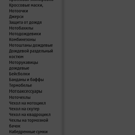
Кроссовые маски,
Мотоочки
Джерси
Защита от дождя
Мотобахилы
Мотодождевики
Комбинезоны
Мотоштаны дождевые
Дождевой раздельный
костюм
Моторукавицы
дождевые
Бейсболки
Банданы и баффы
Термобелье
Мотоаксессуары
Моточехлы
Чехол на мотоцикл
Чехол на скутер
Чехол на квадроцикл
Чехлы на тормозной
бачок
Набедренные сумки