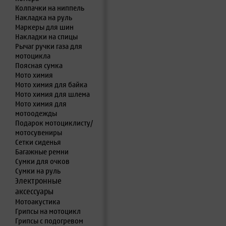
Колпачки на ниппель
Накладка на руль
Маркеры для шин
Накладки на спицы
Рычаг ручки газа для
мотоцикла
Поясная сумка
Мото химия
Мото химия для байка
Мото химия для шлема
Мото химия для
мотоодежды
Подарок мотоциклисту/
мотосувениры
Сетки сиденья
Багажные ремни
Сумки для очков
Сумки на руль
Электронные
аксессуары
Мотоакустика
Грипсы на мотоцикл
Грипсы с подогревом