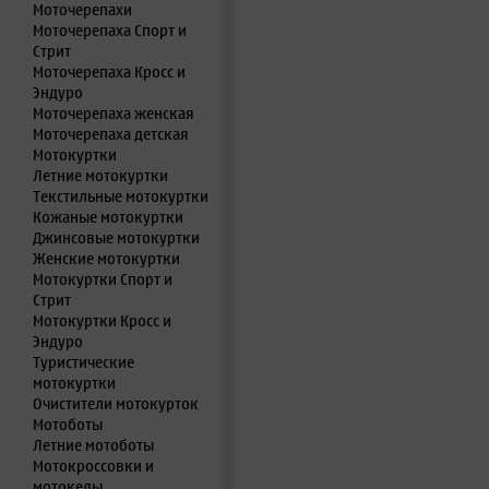
Моточерепахи
Моточерепаха Спорт и
Стрит
Моточерепаха Кросс и
Эндуро
Моточерепаха женская
Моточерепаха детская
Мотокуртки
Летние мотокуртки
Текстильные мотокуртки
Кожаные мотокуртки
Джинсовые мотокуртки
Женские мотокуртки
Мотокуртки Спорт и
Стрит
Мотокуртки Кросс и
Эндуро
Туристические
мотокуртки
Очистители мотокурток
Мотоботы
Летние мотоботы
Мотокроссовки и
мотокеды