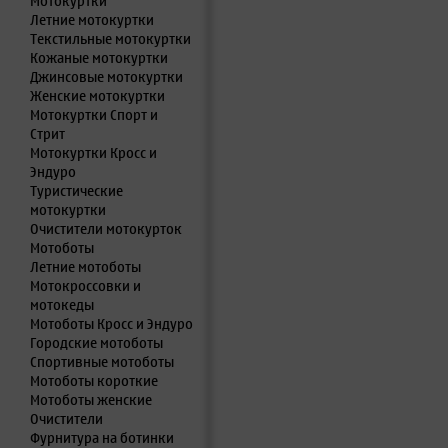
Мотокуртки
Летние мотокуртки
Текстильные мотокуртки
Кожаные мотокуртки
Джинсовые мотокуртки
Женские мотокуртки
Мотокуртки Спорт и
Стрит
Мотокуртки Кросс и
Эндуро
Туристические
мотокуртки
Очистители мотокурток
Мотоботы
Летние мотоботы
Мотокроссовки и
мотокеды
Мотоботы Кросс и Эндуро
Городские мотоботы
Спортивные мотоботы
Мотоботы короткие
Мотоботы женские
Очистители
Фурнитура на ботинки