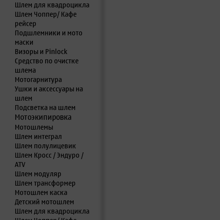
Шлем для квадроцикла
Шлем Чоппер/ Кафе
рейсер
Подшлемники и мото
маски
Визоры и Pinlock
Средство по очистке
шлема
Мотогарнитура
Ушки и аксессуары на
шлем
Подсветка на шлем
Мотоэкипировка
Мотошлемы
Шлем интеграл
Шлем полулицевик
Шлем Кросс / Эндуро /
ATV
Шлем модуляр
Шлем трансформер
Мотошлем каска
Детский мотошлем
Шлем для квадроцикла