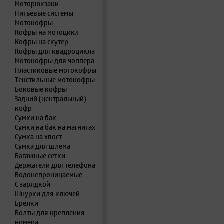
Моторюкзаки
Питьевые системы
Мотокофры
Кофры на мотоцикл
Кофры на скутер
Кофры для квадроцикла
Мотокофры для чоппера
Пластиковые мотокофры
Текстильные мотокофры
Боковые кофры
Задний (центральный)
кофр
Сумки на бак
Сумки на бак на магнитах
Сумка на хвост
Сумка для шлема
Багажные сетки
Держатели для телефона
Водонепроницаемые
С зарядкой
Шнурки для ключей
Брелки
Болты для крепления
номера