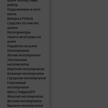
Шлем Чоппер/ Кафе
рейсер
Подшлемники и мото
маски
Визоры и Pinlock
Средство по очистке
шлема
Мотогарнитура
Ушки и аксессуары на
шлем
Подсветка на шлем
Мотоперчатки
Летние мотоперчатки
Текстильные
мотоперчатки
Короткие мотоперчатки
Кожаные мотоперчатки
Городские мотоперчатки
Спортивные
мотоперчатки
Кросс/ Эндуро/ATV
Женские мотоперчатки
Детские мотоперчатки
Высокие мотоперчатки