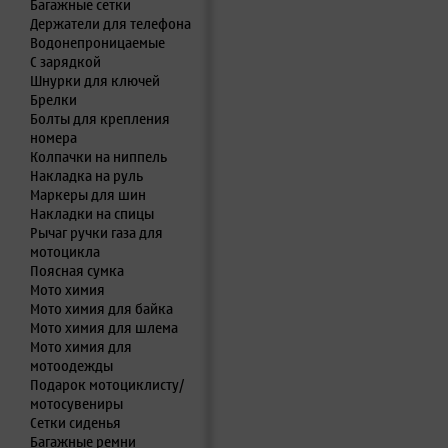
Багажные сетки
Держатели для телефона
Водонепроницаемые
С зарядкой
Шнурки для ключей
Брелки
Болты для крепления
номера
Колпачки на ниппель
Накладка на руль
Маркеры для шин
Накладки на спицы
Рычаг ручки газа для
мотоцикла
Поясная сумка
Мото химия
Мото химия для байка
Мото химия для шлема
Мото химия для
мотоодежды
Подарок мотоциклисту/
мотосувениры
Сетки сиденья
Багажные ремни