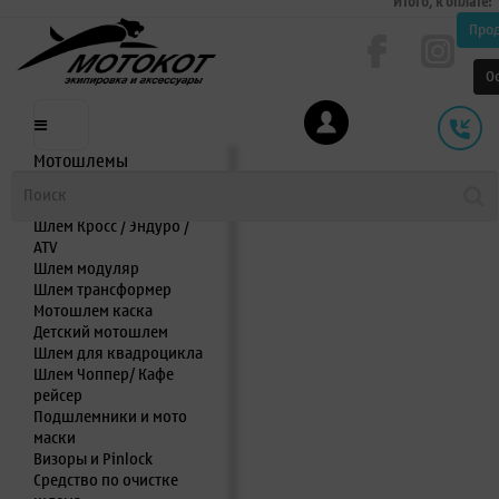
Итого, к оплате:
Про
О
Мотошлемы
Шлем интеграл
Шлем полулицевик
Шлем Кросс / Эндуро /
ATV
Шлем модуляр
Шлем трансформер
Мотошлем каска
Детский мотошлем
Шлем для квадроцикла
Шлем Чоппер/ Кафе
рейсер
Подшлемники и мото
маски
Визоры и Pinlock
Средство по очистке