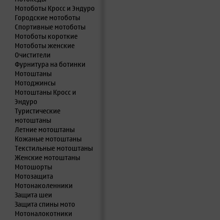
Мотоботы Кросс и Эндуро
Городские мотоботы
Спортивные мотоботы
Мотоботы короткие
Мотоботы женские
Очистители
Фурнитура на ботинки
Мотоштаны
Мотоджинсы
Мотоштаны Кросс и
Эндуро
Туристические
мотоштаны
Летние мотоштаны
Кожаные мотоштаны
Текстильные мотоштаны
Женские мотоштаны
Мотошорты
Мотозащита
Мотонаколенники
Защита шеи
Защита спины мото
Мотоналокотники