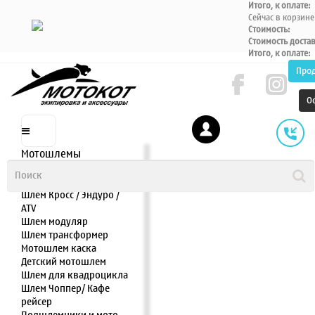
Итого, к оплате:
Сейчас в корзине
Стоимость:
Стоимость доста
Итого, к оплате:
Про
О
Мотошлемы
Шлем интеграл
Шлем полулицевик
Шлем Кросс / Эндуро /
ATV
Шлем модуляр
Шлем трансформер
Мотошлем каска
Детский мотошлем
Шлем для квадроцикла
Шлем Чоппер/ Кафе
рейсер