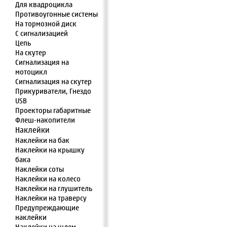
Для квадроцикла
Противоугонные системы
На тормозной диск
С сигнализацией
Цепь
На скутер
Сигнализация на
мотоцикл
Сигнализация на скутер
Прикуриватели, Гнездо
USB
Проекторы габаритные
Флеш-накопители
Наклейки
Наклейки на бак
Наклейки на крышку
бака
Наклейки соты
Наклейки на колесо
Наклейки на глушитель
Наклейки на траверсу
Предупреждающие
наклейки