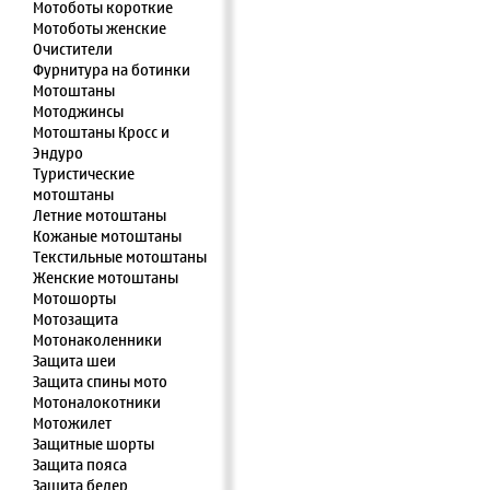
Мотоботы короткие
Мотоботы женские
Очистители
Фурнитура на ботинки
Мотоштаны
Мотоджинсы
Мотоштаны Кросс и
Эндуро
Туристические
мотоштаны
Летние мотоштаны
Кожаные мотоштаны
Текстильные мотоштаны
Женские мотоштаны
Мотошорты
Мотозащита
Мотонаколенники
Защита шеи
Защита спины мото
Мотоналокотники
Мотожилет
Защитные шорты
Защита пояса
Защита бедер