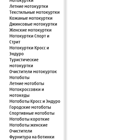
Мотокуртки
Летние мотокуртки
Текстильные мотокуртки
Кожаные мотокуртки
Джинсовые мотокуртки
Женские мотокуртки
Мотокуртки Спорт и
Стрит
Мотокуртки Кросс и
Эндуро
Туристические
мотокуртки
Очистители мотокурток
Мотоботы
Летние мотоботы
Мотокроссовки и
мотокеды
Мотоботы Кросс и Эндуро
Городские мотоботы
Спортивные мотоботы
Мотоботы короткие
Мотоботы женские
Очистители
Фурнитура на ботинки