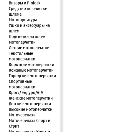
Визоры и Pinlock
Средство по очистке
шлема
Мотогарнитура
Ушки и аксессуары на
шлем
Подсветка на шлем
Мотоперчатки
Летние мотоперчатки
Текстильные
мотоперчатки
Короткие мотоперчатки
Кожаные мотоперчатки
Городские мотоперчатки
Спортивные
мотоперчатки
Кросс/ Эндуро/ATV
Женские мотоперчатки
Детские мотоперчатки
Высокие мотоперчатки
Моточерепахи
Моточерепаха Спорт и
Стрит
Моточерепаха Кросс и