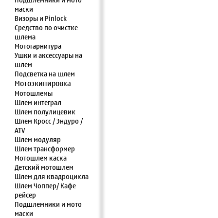
Подшлемники и мото
маски
Визоры и Pinlock
Средство по очистке
шлема
Мотогарнитура
Ушки и аксессуары на
шлем
Подсветка на шлем
Мотоэкипировка
Мотошлемы
Шлем интеграл
Шлем полулицевик
Шлем Кросс / Эндуро /
ATV
Шлем модуляр
Шлем трансформер
Мотошлем каска
Детский мотошлем
Шлем для квадроцикла
Шлем Чоппер/ Кафе
рейсер
Подшлемники и мото
маски