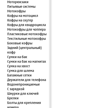
Моторюкзаки
Питьевые системы
Мотокофры
Кофры на мотоцикл
Кофры на скутер
Кофры для квадроцикла
Мотокофры для чоппера
Пластиковые мотокофры
Текстильные мотокофры
Боковые кофры
Задний (центральный)
кофр
Сумки на бак
Сумки на бак на магнитах
Сумка на хвост
Сумка для шлема
Багажные сетки
Держатели для телефона
Водонепроницаемые
С зарядкой
Шнурки для ключей
Брелки
Болты для крепления
номера