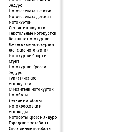
Эндуро
Моточерепаха женская
Моточерепаха детская
Мотокуртки
Летние мотокуртки
Текстильные мотокуртки
Кожаные мотокуртки
Джинсовые мотокуртки
Женские мотокуртки
Мотокуртки Спорт и
Стрит
Мотокуртки Кросс и
Эндуро
Туристические
мотокуртки
Очистители мотокурток
Мотоботы
Летние мотоботы
Мотокроссовки и
мотокеды
Мотоботы Кросс и Эндуро
Городские мотоботы
Спортивные мотоботы