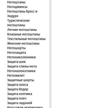
Мотоштаны
Мотоджинсы
Мотоштаны Кросс и
Эндуро
Туристические
мотоштаны
Летние мотоштаны
Кожаные мотоштаны
Текстильные мотоштаны
Женские мотоштаны
Мотошорты
Мотозащита
Мотонаколенники
Защита шеи
Защита спины мото
Мотоналокотники
Мотожилет
Защитные шорты
Защита пояса
Защита бедер
Защита копчика
Защита плеч
Защита ладоней
Кроссовая экипировка