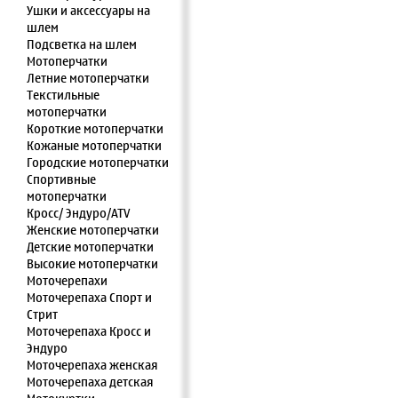
Ушки и аксессуары на
шлем
Подсветка на шлем
Мотоперчатки
Летние мотоперчатки
Текстильные
мотоперчатки
Короткие мотоперчатки
Кожаные мотоперчатки
Городские мотоперчатки
Спортивные
мотоперчатки
Кросс/ Эндуро/ATV
Женские мотоперчатки
Детские мотоперчатки
Высокие мотоперчатки
Моточерепахи
Моточерепаха Спорт и
Стрит
Моточерепаха Кросс и
Эндуро
Моточерепаха женская
Моточерепаха детская