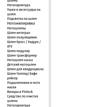
шлема
Мотогарнитура
Ушки и аксессуары на
шлем
Подсветка на шлем
Мотоэкипировка
Мотошлемы
Шлем интеграл
Шлем полулицевик
Шлем Кросс / Эндуро /
ATV
Шлем модуляр
Шлем трансформер
Мотошлем каска
Детский мотошлем
Шлем для квадроцикла
Шлем Чоппер/ Кафе
рейсер
Подшлемники и мото
маски
Визоры и Pinlock
Средство по очистке
шлема
Мотогарнитура