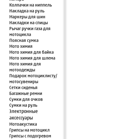
Колпачки на ниппель
Накладка на руль
Маркеры для шин
Накладки на спицы
Рычаг ручки газа для
мотоцикла
Поясная сумка
Мото химия
Мото химия для байка
Мото химия для шлема
Мото химия для
мотоодежды
Подарок мотоциклисту/
мотосувениры
Сетки сиденья
Багажные ремни
Сумки для очков
Сумки на руль
Электронные
аксессуары
Мотоакустика
Грипсы на мотоцикл
Грипсы с подогревом