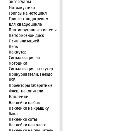
аксессуары
Мотоакустика
Грипсы на мотоцикл
Грипсы с подогревом
Для квадроцикла
Противоугонные системы
На тормозной диск
С сигнализацией
Цепь
На скутер
Сигнализация на
мотоцикл
Сигнализация на скутер
Прикуриватели, Гнездо
USB
Проекторы габаритные
Флеш-накопители
Наклейки
Наклейки на бак
Наклейки на крышку
бака
Наклейки соты
Наклейки на колесо
Наклейки на глушитель