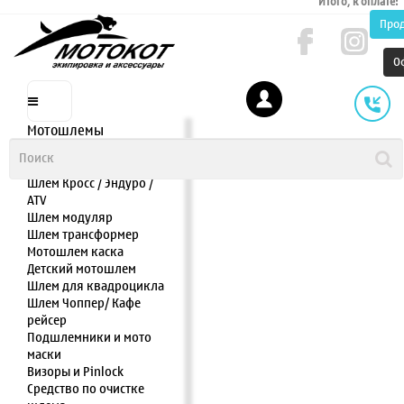
Итого, к оплате:
Про
О
Мотошлемы
Шлем интеграл
Шлем полулицевик
Шлем Кросс / Эндуро /
ATV
Шлем модуляр
Шлем трансформер
Мотошлем каска
Детский мотошлем
Шлем для квадроцикла
Шлем Чоппер/ Кафе
рейсер
Подшлемники и мото
маски
Визоры и Pinlock
Средство по очистке