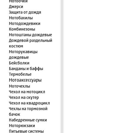
Мотоочки
Джерси
Защита от дождя
Мотобахилы
Мотодождевики
Комбинезоны
Мотоштаны дождевые
Дождевой раздельный
костюм
Моторукавицы
дождевые
Бейсболки
Банданы и баффы
Термобелье
Мотоаксессуары
Моточехлы
Чехол на мотоцикл
Чехол на скутер
Чехол на квадроцикл
Чехлы на тормозной
бачок
Набедренные сумки
Моторюкзаки
Питьевые системы