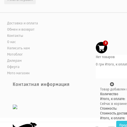
Доставка и оплата
Обмен и возврат
Контакты
О нас
0
Написать нам
Мотоблог
Нет товаров
Дилерам
0 грн
Итого, к оплат
Оферта
Мото магазин
Контактная информация
Товар добавлен 
Количество
Итого, к оплате:
Сейчас в корзине
Стоимость:
Стоимость доста
Итого, к оплате:
Про