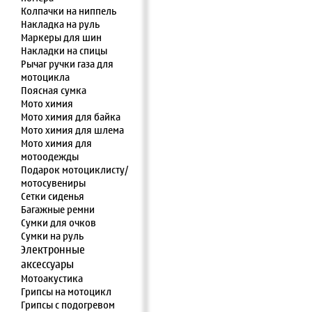
Колпачки на ниппель
Накладка на руль
Маркеры для шин
Накладки на спицы
Рычаг ручки газа для
мотоцикла
Поясная сумка
Мото химия
Мото химия для байка
Мото химия для шлема
Мото химия для
мотоодежды
Подарок мотоциклисту/
мотосувениры
Сетки сиденья
Багажные ремни
Сумки для очков
Сумки на руль
Электронные
аксессуары
Мотоакустика
Грипсы на мотоцикл
Грипсы с подогревом