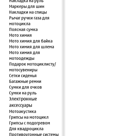
Накладка на руль
Маркеры для шин
Накладки на спицы
Рычаг ручки газа для
мотоцикла
Поясная сумка
Мото химия
Мото химия для байка
Мото химия для шлема
Мото химия для
мотоодежды
Подарок мотоциклисту/
мотосувениры
Сетки сиденья
Багажные ремни
Сумки для очков
Сумки на руль
Электронные
аксессуары
Мотоакустика
Грипсы на мотоцикл
Грипсы с подогревом
Для квадроцикла
Противоугонные системы