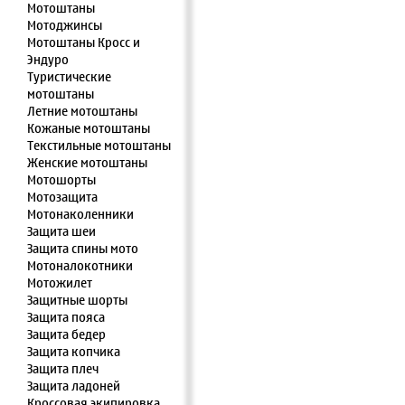
Мотоштаны
Мотоджинсы
Мотоштаны Кросс и
Эндуро
Туристические
мотоштаны
Летние мотоштаны
Кожаные мотоштаны
Текстильные мотоштаны
Женские мотоштаны
Мотошорты
Мотозащита
Мотонаколенники
Защита шеи
Защита спины мото
Мотоналокотники
Мотожилет
Защитные шорты
Защита пояса
Защита бедер
Защита копчика
Защита плеч
Защита ладоней
Кроссовая экипировка