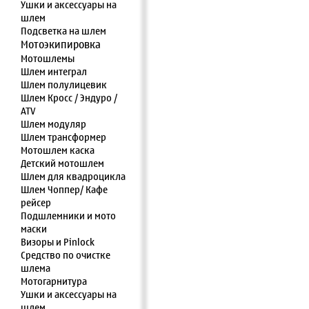
Ушки и аксессуары на
шлем
Подсветка на шлем
Мотоэкипировка
Мотошлемы
Шлем интеграл
Шлем полулицевик
Шлем Кросс / Эндуро /
ATV
Шлем модуляр
Шлем трансформер
Мотошлем каска
Детский мотошлем
Шлем для квадроцикла
Шлем Чоппер/ Кафе
рейсер
Подшлемники и мото
маски
Визоры и Pinlock
Средство по очистке
шлема
Мотогарнитура
Ушки и аксессуары на
шлем