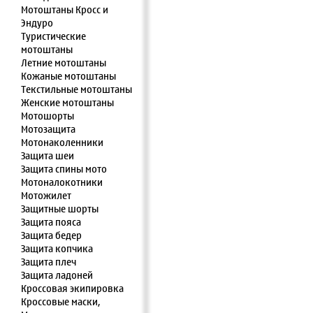
Мотоштаны Кросс и
Эндуро
Туристические
мотоштаны
Летние мотоштаны
Кожаные мотоштаны
Текстильные мотоштаны
Женские мотоштаны
Мотошорты
Мотозащита
Мотонаколенники
Защита шеи
Защита спины мото
Мотоналокотники
Мотожилет
Защитные шорты
Защита пояса
Защита бедер
Защита копчика
Защита плеч
Защита ладоней
Кроссовая экипировка
Кроссовые маски,