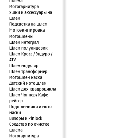
шлема
Мотогарнитура
Ушки и аксессуары на
шлем
Подсветка на шлем
Мотоэкипировка
Мотошлемы
Шлем интеграл
Шлем полулицевик
Шлем Кросс / Эндуро /
ATV
Шлем модуляр
Шлем трансформер
Мотошлем каска
Детский мотошлем
Шлем для квадроцикла
Шлем Чоппер/ Кафе
рейсер
Подшлемники и мото
маски
Визоры и Pinlock
Средство по очистке
шлема
Мотогарнитура