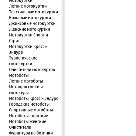
Мотокуртки
Летние мотокуртки
Текстильные мотокуртки
Кожаные мотокуртки
Джинсовые мотокуртки
Женские мотокуртки
Мотокуртки Спорт и
Стрит
Мотокуртки Кросс и
Эндуро
Туристические
мотокуртки
Очистители мотокурток
Мотоботы
Летние мотоботы
Мотокроссовки и
мотокеды
Мотоботы Кросс и Эндуро
Городские мотоботы
Спортивные мотоботы
Мотоботы короткие
Мотоботы женские
Очистители
Фурнитура на ботинки