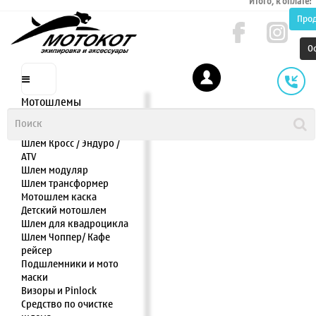
Итого, к оплате:
Про
О
Мотошлемы
Шлем интеграл
Шлем полулицевик
Шлем Кросс / Эндуро /
ATV
Шлем модуляр
Шлем трансформер
Мотошлем каска
Детский мотошлем
Шлем для квадроцикла
Шлем Чоппер/ Кафе
рейсер
Подшлемники и мото
маски
Визоры и Pinlock
Средство по очистке