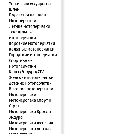
Ушки и аксессуары на
шлем
Подсветка на шлем
Мотоперчатки
Летние мотоперчатки
Текстильные
мотоперчатки
Короткие мотоперчатки
Кожаные мотоперчатки
Городские мотоперчатки
Спортивные
мотоперчатки
Кросс/ Эндуро/ATV
Женские мотоперчатки
Детские мотоперчатки
Высокие мотоперчатки
Моточерепахи
Моточерепаха Спорт и
Стрит
Моточерепаха Кросс и
Эндуро
Моточерепаха женская
Моточерепаха детская