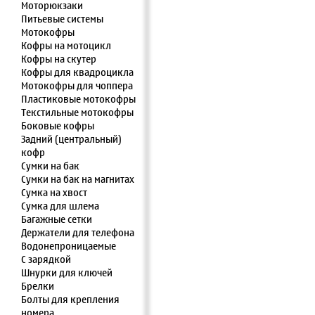
Моторюкзаки
Питьевые системы
Мотокофры
Кофры на мотоцикл
Кофры на скутер
Кофры для квадроцикла
Мотокофры для чоппера
Пластиковые мотокофры
Текстильные мотокофры
Боковые кофры
Задний (центральный)
кофр
Сумки на бак
Сумки на бак на магнитах
Сумка на хвост
Сумка для шлема
Багажные сетки
Держатели для телефона
Водонепроницаемые
С зарядкой
Шнурки для ключей
Брелки
Болты для крепления
номера