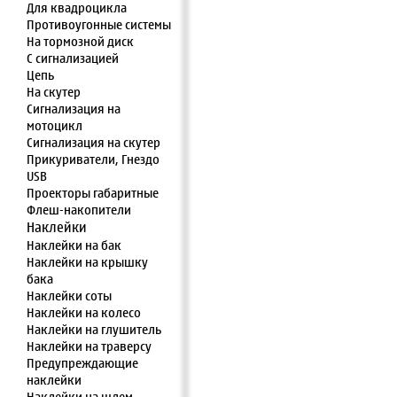
Для квадроцикла
Противоугонные системы
На тормозной диск
С сигнализацией
Цепь
На скутер
Сигнализация на
мотоцикл
Сигнализация на скутер
Прикуриватели, Гнездо
USB
Проекторы габаритные
Флеш-накопители
Наклейки
Наклейки на бак
Наклейки на крышку
бака
Наклейки соты
Наклейки на колесо
Наклейки на глушитель
Наклейки на траверсу
Предупреждающие
наклейки