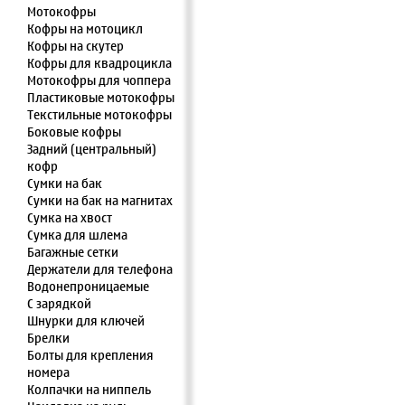
Мотокофры
Кофры на мотоцикл
Кофры на скутер
Кофры для квадроцикла
Мотокофры для чоппера
Пластиковые мотокофры
Текстильные мотокофры
Боковые кофры
Задний (центральный)
кофр
Сумки на бак
Сумки на бак на магнитах
Сумка на хвост
Сумка для шлема
Багажные сетки
Держатели для телефона
Водонепроницаемые
С зарядкой
Шнурки для ключей
Брелки
Болты для крепления
номера
Колпачки на ниппель