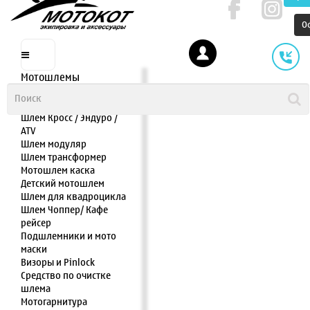
О
Мотошлемы
Шлем интеграл
Шлем полулицевик
Шлем Кросс / Эндуро /
ATV
Шлем модуляр
Шлем трансформер
Мотошлем каска
Детский мотошлем
Шлем для квадроцикла
Шлем Чоппер/ Кафе
рейсер
Подшлемники и мото
маски
Визоры и Pinlock
Средство по очистке
шлема
Мотогарнитура