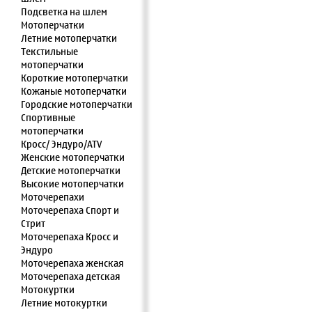
Подсветка на шлем
Мотоперчатки
Летние мотоперчатки
Текстильные
мотоперчатки
Короткие мотоперчатки
Кожаные мотоперчатки
Городские мотоперчатки
Спортивные
мотоперчатки
Кросс/ Эндуро/ATV
Женские мотоперчатки
Детские мотоперчатки
Высокие мотоперчатки
Моточерепахи
Моточерепаха Спорт и
Стрит
Моточерепаха Кросс и
Эндуро
Моточерепаха женская
Моточерепаха детская
Мотокуртки
Летние мотокуртки