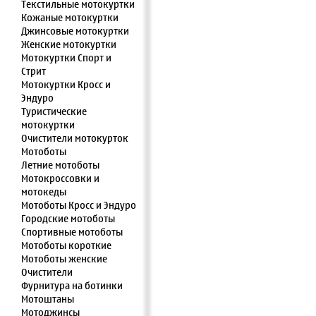
Текстильные мотокуртки
Кожаные мотокуртки
Джинсовые мотокуртки
Женские мотокуртки
Мотокуртки Спорт и
Стрит
Мотокуртки Кросс и
Эндуро
Туристические
мотокуртки
Очистители мотокурток
Мотоботы
Летние мотоботы
Мотокроссовки и
мотокеды
Мотоботы Кросс и Эндуро
Городские мотоботы
Спортивные мотоботы
Мотоботы короткие
Мотоботы женские
Очистители
Фурнитура на ботинки
Мотоштаны
Мотоджинсы