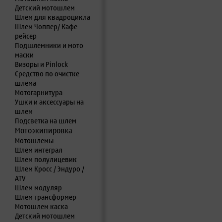
Детский мотошлем
Шлем для квадроцикла
Шлем Чоппер/ Кафе
рейсер
Подшлемники и мото
маски
Визоры и Pinlock
Средство по очистке
шлема
Мотогарнитура
Ушки и аксессуары на
шлем
Подсветка на шлем
Мотоэкипировка
Мотошлемы
Шлем интеграл
Шлем полулицевик
Шлем Кросс / Эндуро /
ATV
Шлем модуляр
Шлем трансформер
Мотошлем каска
Детский мотошлем