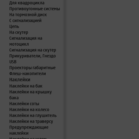
Для квадроцикла
Противоугонные системы
На тормозной диск
С сигнализацией
Цепь
На скутер
Сигнализация на
мотоцикл
Сигнализация на скутер
Прикуриватели, Гнездо
USB
Проекторы габаритные
Флеш-накопители
Наклейки
Наклейки на бак
Наклейки на крышку
бака
Наклейки соты
Наклейки на колесо
Наклейки на глушитель
Наклейки на траверсу
Предупреждающие
наклейки