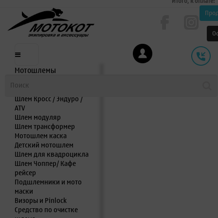
Итого, к оплате:
Про
О
Мотошлемы
Шлем интеграл
Шлем полулицевик
Шлем Кросс / Эндуро /
ATV
Шлем модуляр
Шлем трансформер
Мотошлем каска
Детский мотошлем
Шлем для квадроцикла
Шлем Чоппер/ Кафе
рейсер
Подшлемники и мото
маски
Визоры и Pinlock
Средство по очистке