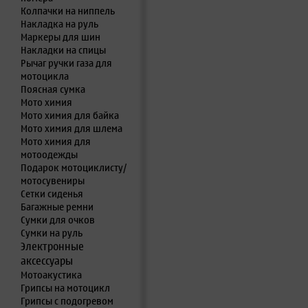
Колпачки на ниппель
Накладка на руль
Маркеры для шин
Накладки на спицы
Рычаг ручки газа для
мотоцикла
Поясная сумка
Мото химия
Мото химия для байка
Мото химия для шлема
Мото химия для
мотоодежды
Подарок мотоциклисту/
мотосувениры
Сетки сиденья
Багажные ремни
Сумки для очков
Сумки на руль
Электронные
аксессуары
Мотоакустика
Грипсы на мотоцикл
Грипсы с подогревом