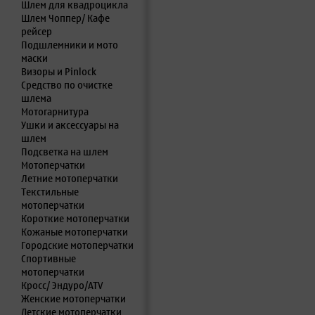
Шлем для квадроцикла
Шлем Чоппер/ Кафе
рейсер
Подшлемники и мото
маски
Визоры и Pinlock
Средство по очистке
шлема
Мотогарнитура
Ушки и аксессуары на
шлем
Подсветка на шлем
Мотоперчатки
Летние мотоперчатки
Текстильные
мотоперчатки
Короткие мотоперчатки
Кожаные мотоперчатки
Городские мотоперчатки
Спортивные
мотоперчатки
Кросс/ Эндуро/ATV
Женские мотоперчатки
Детские мотоперчатки