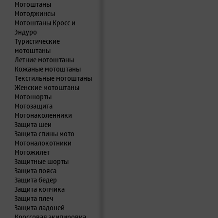
Мотоштаны
Мотоджинсы
Мотоштаны Кросс и
Эндуро
Туристические
мотоштаны
Летние мотоштаны
Кожаные мотоштаны
Текстильные мотоштаны
Женские мотоштаны
Мотошорты
Мотозащита
Мотонаколенники
Защита шеи
Защита спины мото
Мотоналокотники
Мотожилет
Защитные шорты
Защита пояса
Защита бедер
Защита копчика
Защита плеч
Защита ладоней
Кроссовая экипировка