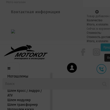
Мото магазин
Контактная информация
Товар добавлен 
Количество
Итого, к оплате:
Сейчас в корзине
Стоимость:
Стоимость доста
Итого, к оплате:
Про
О
Мотошлемы
Шлем интеграл
Шлем полулицевик
Шлем Кросс / Эндуро /
ATV
Шлем модуляр
Шлем трансформер
Мотошлем каска