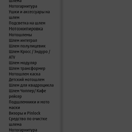
шлема
Мотогарнитура
Ушки и аксессуары на
шлем
Подсветка на шлем
Мотоэкипировка
Мотошлемы
Шлем интеграл
Шлем полулицевик
Шлем Кросс / Эндуро /
ATV
Шлем модуляр
Шлем трансформер
Мотошлем каска
Детский мотошлем
Шлем для квадроцикла
Шлем Чоппер/ Кафе
рейсер
Подшлемники и мото
маски
Визоры и Pinlock
Средство по очистке
шлема
Мотогарнитура