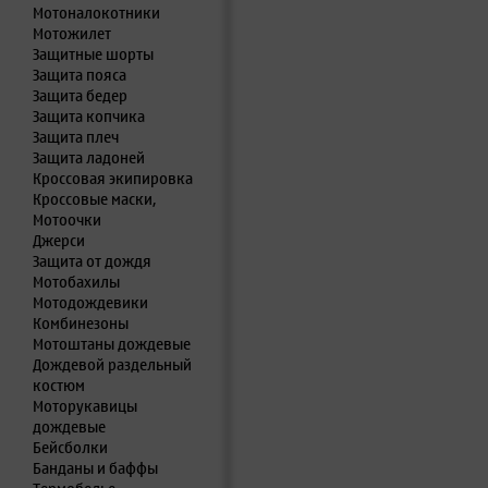
Мотоналокотники
Мотожилет
Защитные шорты
Защита пояса
Защита бедер
Защита копчика
Защита плеч
Защита ладоней
Кроссовая экипировка
Кроссовые маски,
Мотоочки
Джерси
Защита от дождя
Мотобахилы
Мотодождевики
Комбинезоны
Мотоштаны дождевые
Дождевой раздельный
костюм
Моторукавицы
дождевые
Бейсболки
Банданы и баффы