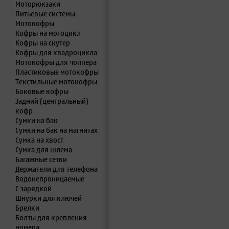
Моторюкзаки
Питьевые системы
Мотокофры
Кофры на мотоцикл
Кофры на скутер
Кофры для квадроцикла
Мотокофры для чоппера
Пластиковые мотокофры
Текстильные мотокофры
Боковые кофры
Задний (центральный)
кофр
Сумки на бак
Сумки на бак на магнитах
Сумка на хвост
Сумка для шлема
Багажные сетки
Держатели для телефона
Водонепроницаемые
С зарядкой
Шнурки для ключей
Брелки
Болты для крепления
номера