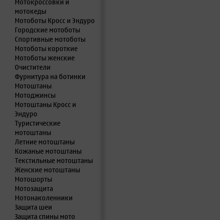
Мотокроссовки и
мотокеды
Мотоботы Кросс и Эндуро
Городские мотоботы
Спортивные мотоботы
Мотоботы короткие
Мотоботы женские
Очистители
Фурнитура на ботинки
Мотоштаны
Мотоджинсы
Мотоштаны Кросс и
Эндуро
Туристические
мотоштаны
Летние мотоштаны
Кожаные мотоштаны
Текстильные мотоштаны
Женские мотоштаны
Мотошорты
Мотозащита
Мотонаколенники
Защита шеи
Защита спины мото