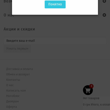
Возможна оплата через Приват24
Понятно
O нас
Акции и скидки
Доставка и оплата
Обмен и возврат
Контакты
О нас
0
Написать нам
Мотоблог
Нет товаров
Дилерам
0 грн
Итого, к оплат
Оферта