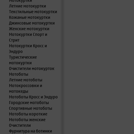
Мотокуртки
Летние мотокуртки
Текстильные мотокуртки
Кожаные мотокуртки
Джинсовые мотокуртки
Женские мотокуртки
Мотокуртки Спорт и
Стрит
Мотокуртки Кросс и
Эндуро
Туристические
мотокуртки
Очистители мотокурток
Мотоботы
Летние мотоботы
Мотокроссовки и
мотокеды
Мотоботы Кросс и Эндуро
Городские мотоботы
Спортивные мотоботы
Мотоботы короткие
Мотоботы женские
Очистители
Фурнитура на ботинки