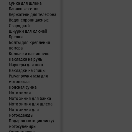
Сумка для шлема
Багажные сетки
Держатели для телефона
Водонепроницаемые
С зарядкой
Шнурки для ключей
Брелки
Болты для крепления
номера
Колпачки на ниппель
Накладка на руль
Маркеры для шин
Накладки на спицы
Рычаг ручки газа для
мотоцикла
Поясная сумка
Мото химия
Мото химия для байка
Мото химия для шлема
Мото химия для
мотоодежды
Подарок мотоциклисту/
мотосувениры