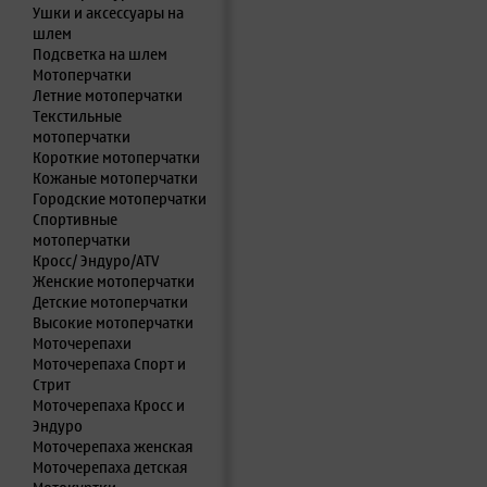
Ушки и аксессуары на
шлем
Подсветка на шлем
Мотоперчатки
Летние мотоперчатки
Текстильные
мотоперчатки
Короткие мотоперчатки
Кожаные мотоперчатки
Городские мотоперчатки
Спортивные
мотоперчатки
Кросс/ Эндуро/ATV
Женские мотоперчатки
Детские мотоперчатки
Высокие мотоперчатки
Моточерепахи
Моточерепаха Спорт и
Стрит
Моточерепаха Кросс и
Эндуро
Моточерепаха женская
Моточерепаха детская