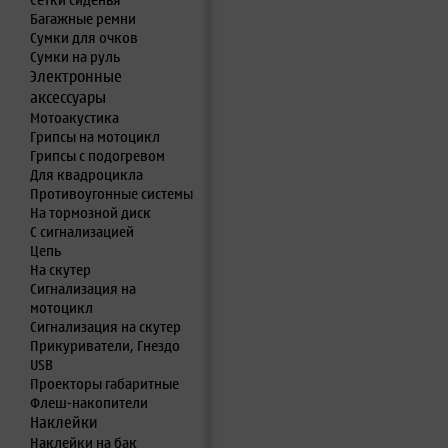
Сетки сиденья
Багажные ремни
Сумки для очков
Сумки на руль
Электронные
аксессуары
Мотоакустика
Грипсы на мотоцикл
Грипсы с подогревом
Для квадроцикла
Противоугонные системы
На тормозной диск
С сигнализацией
Цепь
На скутер
Сигнализация на
мотоцикл
Сигнализация на скутер
Прикуриватели, Гнездо
USB
Проекторы габаритные
Флеш-накопители
Наклейки
Наклейки на бак