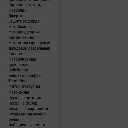
Кроссовые маски,
Мотоочки
Джерси
Защита от дождя
Мотобахилы
Мотодождевики
Комбинезоны
Мотоштаны дождевые
Дождевой раздельный
костюм
Моторукавицы
дождевые
Бейсболки
Банданы и баффы
Термобелье
Мотоаксессуары
Моточехлы
Чехол на мотоцикл
Чехол на скутер
Чехол на квадроцикл
Чехлы на тормозной
бачок
Набедренные сумки