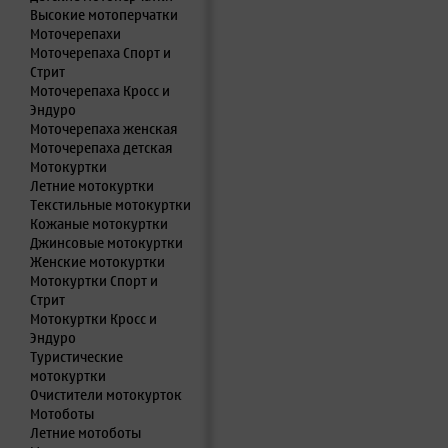
Высокие мотоперчатки
Моточерепахи
Моточерепаха Спорт и
Стрит
Моточерепаха Кросс и
Эндуро
Моточерепаха женская
Моточерепаха детская
Мотокуртки
Летние мотокуртки
Текстильные мотокуртки
Кожаные мотокуртки
Джинсовые мотокуртки
Женские мотокуртки
Мотокуртки Спорт и
Стрит
Мотокуртки Кросс и
Эндуро
Туристические
мотокуртки
Очистители мотокурток
Мотоботы
Летние мотоботы