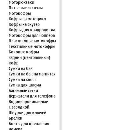
Моторюкзаки
Питьевые системы
Мотокофры
Кофры на мотоцикл
Кофры на скутер
Кофры для квадроцикла
Мотокофры для чоппера
Пластиковые мотокофры
Текстильные мотокофры
Боковые кофры
Задний (центральный)
кофр
Сумки на бак
Сумки на бак на магнитах
Сумка на хвост
Сумка для шлема
Багажные сетки
Держатели для телефона
Водонепроницаемые
С зарядкой
Шнурки для ключей
Брелки
Болты для крепления
номера