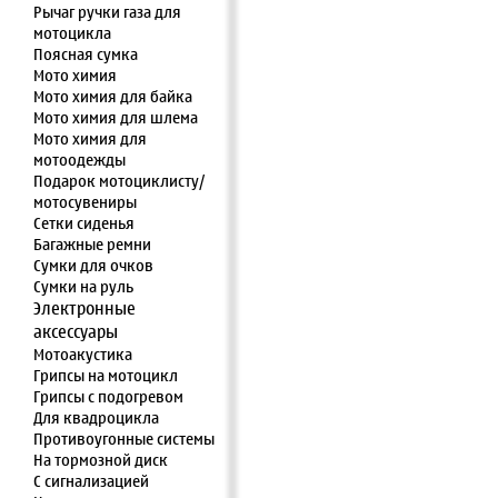
Рычаг ручки газа для
мотоцикла
Поясная сумка
Мото химия
Мото химия для байка
Мото химия для шлема
Мото химия для
мотоодежды
Подарок мотоциклисту/
мотосувениры
Сетки сиденья
Багажные ремни
Сумки для очков
Сумки на руль
Электронные
аксессуары
Мотоакустика
Грипсы на мотоцикл
Грипсы с подогревом
Для квадроцикла
Противоугонные системы
На тормозной диск
С сигнализацией