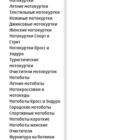
Мотокуртки
Летние мотокуртки
Текстильные мотокуртки
Кожаные мотокуртки
Джинсовые мотокуртки
Женские мотокуртки
Мотокуртки Спорт и
Стрит
Мотокуртки Кросс и
Эндуро
Туристические
мотокуртки
Очистители мотокурток
Мотоботы
Летние мотоботы
Мотокроссовки и
мотокеды
Мотоботы Кросс и Эндуро
Городские мотоботы
Спортивные мотоботы
Мотоботы короткие
Мотоботы женские
Очистители
Фурнитура на ботинки