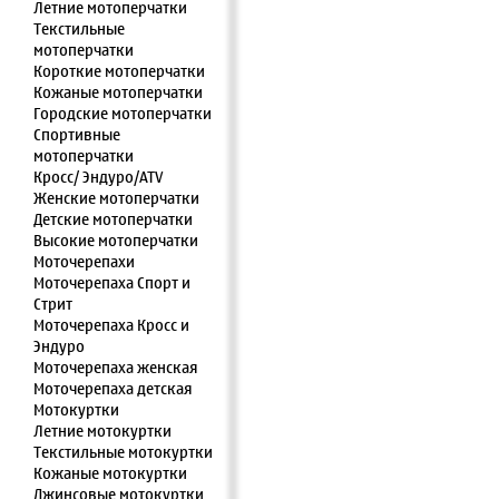
Летние мотоперчатки
Текстильные
мотоперчатки
Короткие мотоперчатки
Кожаные мотоперчатки
Городские мотоперчатки
Спортивные
мотоперчатки
Кросс/ Эндуро/ATV
Женские мотоперчатки
Детские мотоперчатки
Высокие мотоперчатки
Моточерепахи
Моточерепаха Спорт и
Стрит
Моточерепаха Кросс и
Эндуро
Моточерепаха женская
Моточерепаха детская
Мотокуртки
Летние мотокуртки
Текстильные мотокуртки
Кожаные мотокуртки
Джинсовые мотокуртки