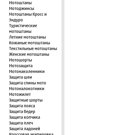
Мотоштаны
Мотоджинсы
Мотоштаны Кросс и
Эндуро
Туристические
мотоштаны
Летние мотоштаны
Кожаные мотоштаны
Текстильные мотоштаны
Женские мотоштаны
Мотошорты
Мотозащита
Мотонаколенники
Защита шеи
Защита спины мото
Мотоналокотники
Мотожилет
Защитные шорты
Защита пояса
Защита бедер
Защита копчика
Защита плеч
Защита ладоней
Кроссовая экипировка