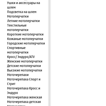
Ушки и аксессуары на
шлем
Подсветка на шлем
Мотоперчатки
Летние мотоперчатки
Текстильные
мотоперчатки
Короткие мотоперчатки
Кожаные мотоперчатки
Городские мотоперчатки
Спортивные
мотоперчатки
Кросс/ Эндуро/ATV
Женские мотоперчатки
Детские мотоперчатки
Высокие мотоперчатки
Моточерепахи
Моточерепаха Спорт и
Стрит
Моточерепаха Кросс и
Эндуро
Моточерепаха женская
Моточерепаха детская