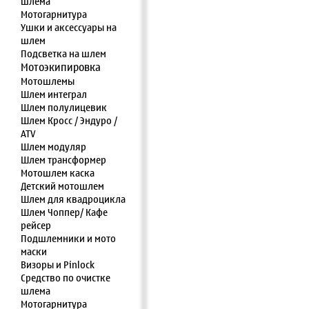
шлема
Мотогарнитура
Ушки и аксессуары на
шлем
Подсветка на шлем
Мотоэкипировка
Мотошлемы
Шлем интеграл
Шлем полулицевик
Шлем Кросс / Эндуро /
ATV
Шлем модуляр
Шлем трансформер
Мотошлем каска
Детский мотошлем
Шлем для квадроцикла
Шлем Чоппер/ Кафе
рейсер
Подшлемники и мото
маски
Визоры и Pinlock
Средство по очистке
шлема
Мотогарнитура