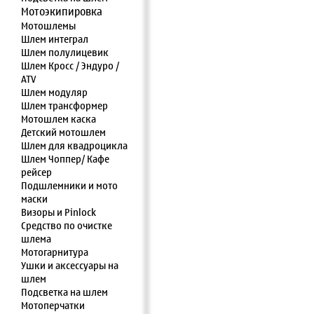
Мотоэкипировка
Мотошлемы
Шлем интеграл
Шлем полулицевик
Шлем Кросс / Эндуро /
ATV
Шлем модуляр
Шлем трансформер
Мотошлем каска
Детский мотошлем
Шлем для квадроцикла
Шлем Чоппер/ Кафе
рейсер
Подшлемники и мото
маски
Визоры и Pinlock
Средство по очистке
шлема
Мотогарнитура
Ушки и аксессуары на
шлем
Подсветка на шлем
Мотоперчатки