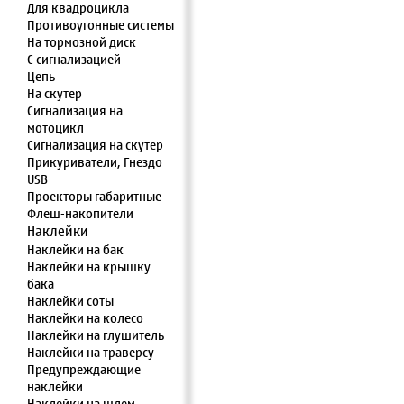
Для квадроцикла
Противоугонные системы
На тормозной диск
С сигнализацией
Цепь
На скутер
Сигнализация на
мотоцикл
Сигнализация на скутер
Прикуриватели, Гнездо
USB
Проекторы габаритные
Флеш-накопители
Наклейки
Наклейки на бак
Наклейки на крышку
бака
Наклейки соты
Наклейки на колесо
Наклейки на глушитель
Наклейки на траверсу
Предупреждающие
наклейки