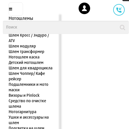
Мотошлемы
Шлем интеграл
Шлем полулицевик
Шлем Кросс / Эндуро /
ATV
Шлем модуляр
Шлем трансформер
Мотошлем каска
Детский мотошлем
Шлем для квадроцикла
Шлем Чоппер/ Кафе
рейсер
Подшлемники и мото
маски
Визоры и Pinlock
Средство по очистке
шлема
Мотогарнитура
Ушки и аксессуары на
шлем
Подсветка на шлем