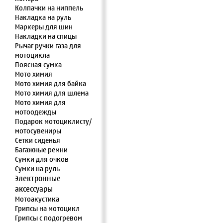
Колпачки на ниппель
Накладка на руль
Маркеры для шин
Накладки на спицы
Рычаг ручки газа для
мотоцикла
Поясная сумка
Мото химия
Мото химия для байка
Мото химия для шлема
Мото химия для
мотоодежды
Подарок мотоциклисту/
мотосувениры
Сетки сиденья
Багажные ремни
Сумки для очков
Сумки на руль
Электронные
аксессуары
Мотоакустика
Грипсы на мотоцикл
Грипсы с подогревом