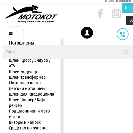
Итого, к оплате:
Про
О
Мотошлемы
Шлем интеграл
Шлем полулицевик
Шлем Кросс / Эндуро /
ATV
Шлем модуляр
Шлем трансформер
Мотошлем каска
Детский мотошлем
Шлем для квадроцикла
Шлем Чоппер/ Кафе
рейсер
Подшлемники и мото
маски
Визоры и Pinlock
Средство по очистке