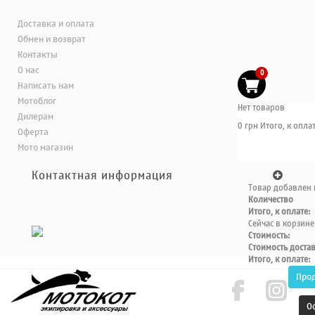
Доставка и оплата
Обмен и возврат
Контакты
О нас
0
Написать нам
Мотоблог
Нет товаров
Дилерам
0 грн
Итого, к оплат
Оферта
Мото магазин
Контактная информация
Товар добавлен 
Количество
Итого, к оплате:
Сейчас в корзине
Стоимость:
Стоимость доста
Итого, к оплате:
Про
О