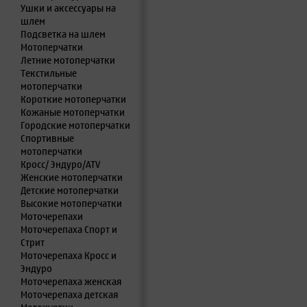
Ушки и аксессуары на
шлем
Подсветка на шлем
Мотоперчатки
Летние мотоперчатки
Текстильные
мотоперчатки
Короткие мотоперчатки
Кожаные мотоперчатки
Городские мотоперчатки
Спортивные
мотоперчатки
Кросс/ Эндуро/ATV
Женские мотоперчатки
Детские мотоперчатки
Высокие мотоперчатки
Моточерепахи
Моточерепаха Спорт и
Стрит
Моточерепаха Кросс и
Эндуро
Моточерепаха женская
Моточерепаха детская