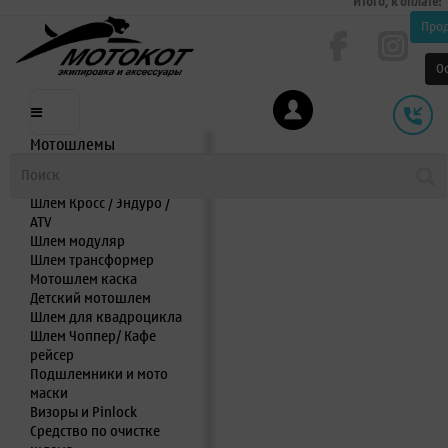
Итого, к оплате:
Про
О
Мотошлемы
Шлем интеграл
Шлем полулицевик
Шлем Кросс / Эндуро /
ATV
Шлем модуляр
Шлем трансформер
Мотошлем каска
Детский мотошлем
Шлем для квадроцикла
Шлем Чоппер/ Кафе
рейсер
Подшлемники и мото
маски
Визоры и Pinlock
Средство по очистке