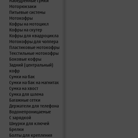
Набедренные сумки
Моторюкзаки
Питьевые системы
Мотокофры
Кофры на мотоцикл
Кофры на скутер
Кофры для квадроцикла
Мотокофры для чоппера
Пластиковые мотокофры
Текстильные мотокофры
Боковые кофры
Задний (центральный)
кофр
Сумки на бак
Сумки на бак на магнитах
Сумка на хвост
Сумка для шлема
Багажные сетки
Держатели для телефона
Водонепроницаемые
С зарядкой
Шнурки для ключей
Брелки
Болты для крепления