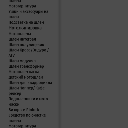
шлема
Мотогарнитура
Ушки и аксессуары на
шлем
Подсветка на шлем
Мотоэкипировка
Мотошлемы
Шлем интеграл
Шлем полулицевик
Шлем Кросс / Эндуро /
ATV
Шлем модуляр
Шлем трансформер
Мотошлем каска
Детский мотошлем
Шлем для квадроцикла
Шлем Чоппер/ Кафе
рейсер
Подшлемники и мото
маски
Визоры и Pinlock
Средство по очистке
шлема
Мотогарнитура