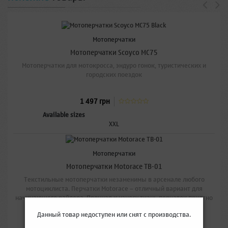
Мотоперчатки
Мотоперчатки Scoyco MC75
Мотоперчатки для мотокросса, эндуро гонок, туристических и
городских поездок
1 497 грн
Available sizes
XXL
Распродажа!
Мотоперчатки
Мотоперчатки Motorace TB-01
Текстильные мотоперчатки незаменимы в арсенале любого
мотоциклиста. Перчатки Motorace – отличный вариант для
начинающего райдера. Прочная к износу ткань перчаток приятно
облегая руку, не вызывая дискомфорта даже в экстремальных
Данный товар недоступен или снят с производства.
448 грн
условиях.