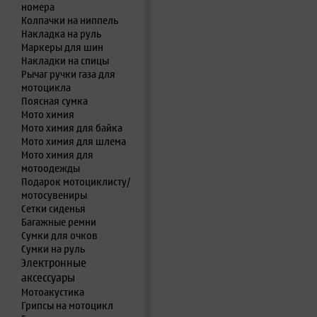
номера
Колпачки на ниппель
Накладка на руль
Маркеры для шин
Накладки на спицы
Рычаг ручки газа для
мотоцикла
Поясная сумка
Мото химия
Мото химия для байка
Мото химия для шлема
Мото химия для
мотоодежды
Подарок мотоциклисту/
мотосувениры
Сетки сиденья
Багажные ремни
Сумки для очков
Сумки на руль
Электронные
аксессуары
Мотоакустика
Грипсы на мотоцикл