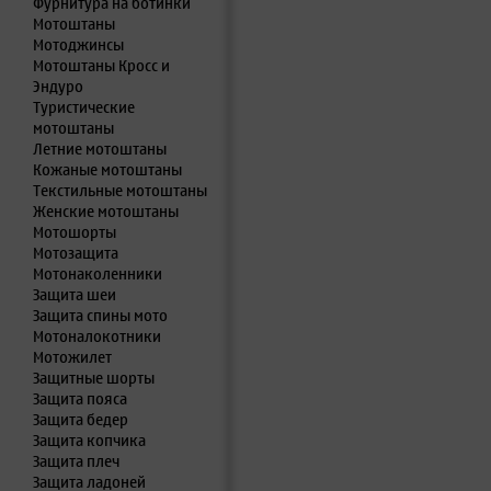
Фурнитура на ботинки
Мотоштаны
Мотоджинсы
Мотоштаны Кросс и
Эндуро
Туристические
мотоштаны
Летние мотоштаны
Кожаные мотоштаны
Текстильные мотоштаны
Женские мотоштаны
Мотошорты
Мотозащита
Мотонаколенники
Защита шеи
Защита спины мото
Мотоналокотники
Мотожилет
Защитные шорты
Защита пояса
Защита бедер
Защита копчика
Защита плеч
Защита ладоней