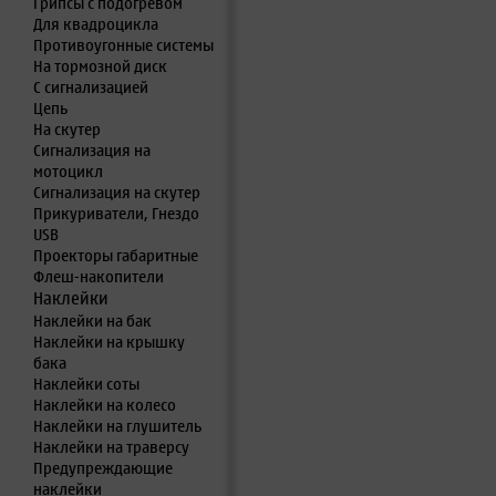
Грипсы с подогревом
Для квадроцикла
Противоугонные системы
На тормозной диск
С сигнализацией
Цепь
На скутер
Сигнализация на
мотоцикл
Сигнализация на скутер
Прикуриватели, Гнездо
USB
Проекторы габаритные
Флеш-накопители
Наклейки
Наклейки на бак
Наклейки на крышку
бака
Наклейки соты
Наклейки на колесо
Наклейки на глушитель
Наклейки на траверсу
Предупреждающие
наклейки