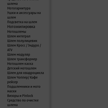
шлема
Мотогарнитура
Ушки и аксессуары на
шлем
Подсветка на шлем
Мотоэкипировка
Мотошлемы
Шлем интеграл
Шлем полулицевик
Шлем Кросс / Эндуро /
ATV
Шлем модуляр
Шлем трансформер
Мотошлем каска
Детский мотошлем
Шлем для квадроцикла
Шлем Чоппер/ Кафе
рейсер
Подшлемники и мото
маски
Визоры и Pinlock
Средство по очистке
шлема