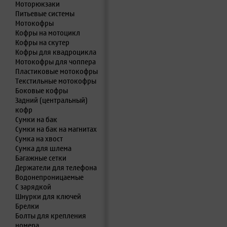
Моторюкзаки
Питьевые системы
Мотокофры
Кофры на мотоцикл
Кофры на скутер
Кофры для квадроцикла
Мотокофры для чоппера
Пластиковые мотокофры
Текстильные мотокофры
Боковые кофры
Задний (центральный)
кофр
Сумки на бак
Сумки на бак на магнитах
Сумка на хвост
Сумка для шлема
Багажные сетки
Держатели для телефона
Водонепроницаемые
С зарядкой
Шнурки для ключей
Брелки
Болты для крепления
номера