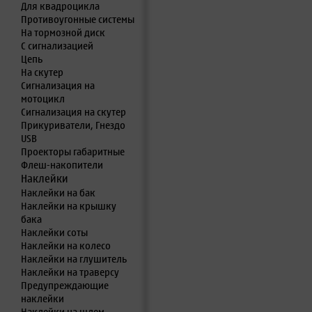
Для квадроцикла
Противоугонные системы
На тормозной диск
С сигнализацией
Цепь
На скутер
Сигнализация на
мотоцикл
Сигнализация на скутер
Прикуриватели, Гнездо
USB
Проекторы габаритные
Флеш-накопители
Наклейки
Наклейки на бак
Наклейки на крышку
бака
Наклейки соты
Наклейки на колесо
Наклейки на глушитель
Наклейки на траверсу
Предупреждающие
наклейки