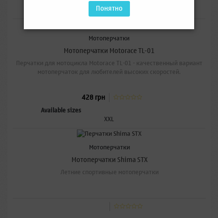
Available sizes
Понятно
XL
Мотоперчатки
Мотоперчатки Motorace TL-01
Перчатки для мотоцикла Motorace TL-01 - качественный вариант
мотоперчаток для любителей высоких скоростей.
428 грн
Available sizes
XXL
Мотоперчатки
Мотоперчатки Shima STX
Летние спортивные мотоперчатки