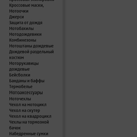
Кроссовые маски,
Мотоочки
Джерси
Защита от дождя
Мотобахилы
Мотодождевики
Комбинезоны
Мотоштаны дождевые
Дождевой раздельный
костюм
Моторукавицы
дождевые
Бейсболки
Банданы и баффы
Термобелье
Мотоаксессуары
Моточехлы
Чехол на мотоцикл
Чехол на скутер
Чехол на квадроцикл
Чехлы на тормозной
бачок
Набедренные сумки