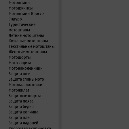
Мотоштаны
Мотоджинсы
Мотоштаны Кросс и
Эндуро
Туристические
мотоштаны
Летние мотоштаны
Кожаные мотоштаны
Текстильные мотоштаны
Женские мотоштаны
Мотошорты
Мотозащита
Мотонаколенники
Защита шеи
Защита спины мото
Мотоналокотники
Мотожилет
Защитные шорты
Защита пояса
Защита бедер
Защита копчика
Защита плеч
Защита ладоней
Кроссовая экипировка