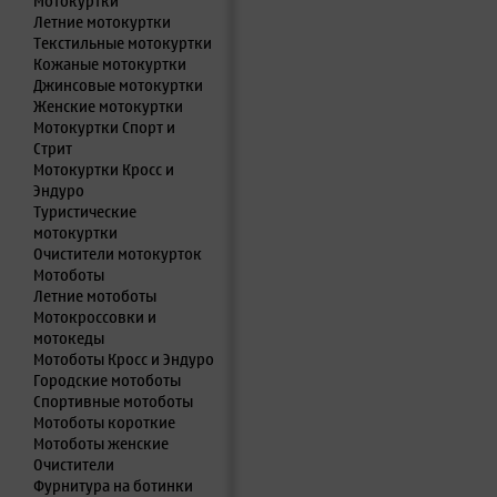
Мотокуртки
Летние мотокуртки
Текстильные мотокуртки
Кожаные мотокуртки
Джинсовые мотокуртки
Женские мотокуртки
Мотокуртки Спорт и
Стрит
Мотокуртки Кросс и
Эндуро
Туристические
мотокуртки
Очистители мотокурток
Мотоботы
Летние мотоботы
Мотокроссовки и
мотокеды
Мотоботы Кросс и Эндуро
Городские мотоботы
Спортивные мотоботы
Мотоботы короткие
Мотоботы женские
Очистители
Фурнитура на ботинки