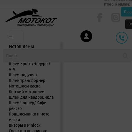
Итого, к оплате:
Про
О
Мотошлемы
Шлем интеграл
Шлем полулицевик
Шлем Кросс / Эндуро /
ATV
Шлем модуляр
Шлем трансформер
Мотошлем каска
Детский мотошлем
Шлем для квадроцикла
Шлем Чоппер/ Кафе
рейсер
Подшлемники и мото
маски
Визоры и Pinlock
Средство по очистке