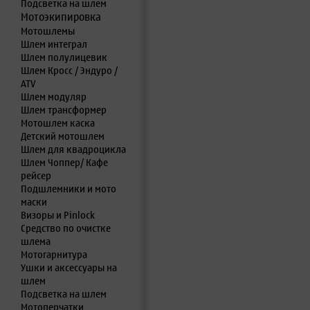
Подсветка на шлем
Мотоэкипировка
Мотошлемы
Шлем интеграл
Шлем полулицевик
Шлем Кросс / Эндуро /
ATV
Шлем модуляр
Шлем трансформер
Мотошлем каска
Детский мотошлем
Шлем для квадроцикла
Шлем Чоппер/ Кафе
рейсер
Подшлемники и мото
маски
Визоры и Pinlock
Средство по очистке
шлема
Мотогарнитура
Ушки и аксессуары на
шлем
Подсветка на шлем
Мотоперчатки