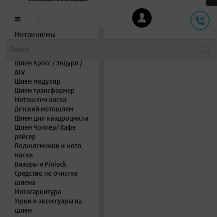
Мотошлемы
Шлем интеграл
Шлем полулицевик
Шлем Кросс / Эндуро /
ATV
Шлем модуляр
Шлем трансформер
Мотошлем каска
Детский мотошлем
Шлем для квадроцикла
Шлем Чоппер/ Кафе
рейсер
Подшлемники и мото
маски
Визоры и Pinlock
Средство по очистке
шлема
Мотогарнитура
Ушки и аксессуары на
шлем