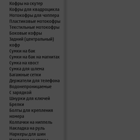
Кофры на скутер
Кофры для квадроцикла
Мотокофры для чоппера
Пластиковые мотокофры
Текстильные мотокофры
Боковые кофры
Задний (центральный)
кофр
Сумки на бак
Сумки на бак на магнитах
Сумка на хвост
Сумка для шлема
Багажные сетки
Держатели для телефона
Водонепроницаемые
С зарядкой
Шнурки для ключей
Брелки
Болты для крепления
номера
Колпачки на ниппель
Накладка на руль
Маркеры для шин