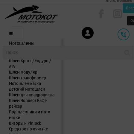
Итого, к оплате:
Про
О
Мотошлемы
Шлем интеграл
Шлем полулицевик
Шлем Кросс / Эндуро /
ATV
Шлем модуляр
Шлем трансформер
Мотошлем каска
Детский мотошлем
Шлем для квадроцикла
Шлем Чоппер/ Кафе
рейсер
Подшлемники и мото
маски
Визоры и Pinlock
Средство по очистке