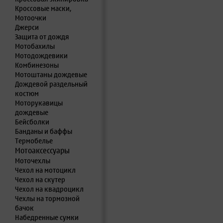
Кроссовые маски,
Мотоочки
Джерси
Защита от дождя
Мотобахилы
Мотодождевики
Комбинезоны
Мотоштаны дождевые
Дождевой раздельный
костюм
Моторукавицы
дождевые
Бейсболки
Банданы и баффы
Термобелье
Мотоаксессуары
Моточехлы
Чехол на мотоцикл
Чехол на скутер
Чехол на квадроцикл
Чехлы на тормозной
бачок
Набедренные сумки