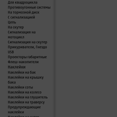
Для квадроцикла
Противоугонные системы
На тормозной диск
С сигнализацией
Цепь
На скутер
Сигнализация на
мотоцикл
Сигнализация на скутер
Прикуриватели, Гнездо
USB
Проекторы габаритные
Флеш-накопители
Наклейки
Наклейки на бак
Наклейки на крышку
бака
Наклейки соты
Наклейки на колесо
Наклейки на глушитель
Наклейки на траверсу
Предупреждающие
наклейки