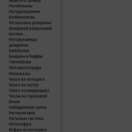
Защита от дождя
Мотобахилы
Мотодождевики
Комбинезоны
Мотоштаны дождевые
Дождевой раздельный
костюм
Моторукавицы
дождевые
Бейсболки
Банданы и баффы
Термобелье
Мотоаксессуары
Моточехлы
Чехол на мотоцикл
Чехол на скутер
Чехол на квадроцикл
Чехлы на тормозной
бачок
Набедренные сумки
Моторюкзаки
Питьевые системы
Мотокофры
Кофры на мотоцикл