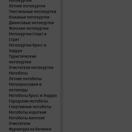
Мотокуртки
Летние мотокуртки
Текстильные мотокуртки
Кожаные мотокуртки
Джинсовые мотокуртки
Женские мотокуртки
Мотокуртки Спорт и
Стрит
Мотокуртки Кросс и
Эндуро
Туристические
мотокуртки
Очистители мотокурток
Мотоботы
Летние мотоботы
Мотокроссовки и
мотокеды
Мотоботы Кросс и Эндуро
Городские мотоботы
Спортивные мотоботы
Мотоботы короткие
Мотоботы женские
Очистители
Фурнитура на ботинки