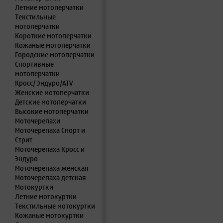
Летние мотоперчатки
Текстильные
мотоперчатки
Короткие мотоперчатки
Кожаные мотоперчатки
Городские мотоперчатки
Спортивные
мотоперчатки
Кросс/ Эндуро/ATV
Женские мотоперчатки
Детские мотоперчатки
Высокие мотоперчатки
Моточерепахи
Моточерепаха Спорт и
Стрит
Моточерепаха Кросс и
Эндуро
Моточерепаха женская
Моточерепаха детская
Мотокуртки
Летние мотокуртки
Текстильные мотокуртки
Кожаные мотокуртки