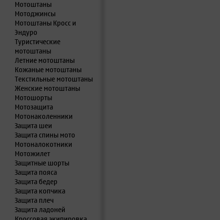
Мотоштаны
Мотоджинсы
Мотоштаны Кросс и
Эндуро
Туристические
мотоштаны
Летние мотоштаны
Кожаные мотоштаны
Текстильные мотоштаны
Женские мотоштаны
Мотошорты
Мотозащита
Мотонаколенники
Защита шеи
Защита спины мото
Мотоналокотники
Мотожилет
Защитные шорты
Защита пояса
Защита бедер
Защита копчика
Защита плеч
Защита ладоней
Кроссовая экипировка