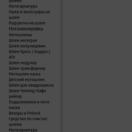
шлема
Мотогарнитура
Ушки и аксессуары на
шлем
Подсветка на шлем
Мотоэкипировка
Мотошлемы
Шлем интеграл
Шлем полулицевик
Шлем Кросс / Эндуро /
ATV
Шлем модуляр
Шлем трансформер
Мотошлем каска
Детский мотошлем
Шлем для квадроцикла
Шлем Чоппер/ Кафе
рейсер
Подшлемники и мото
маски
Визоры и Pinlock
Средство по очистке
шлема
Мотогарнитура