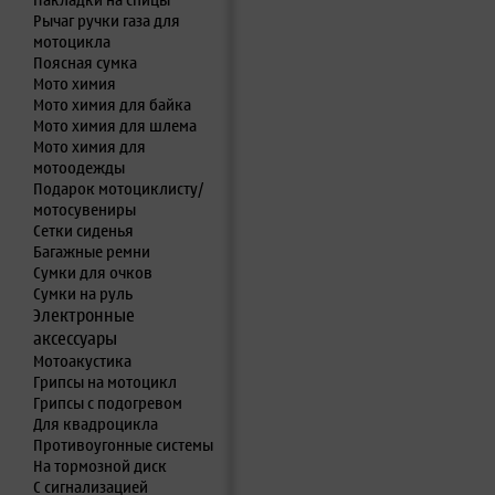
Накладки на спицы
Рычаг ручки газа для
мотоцикла
Поясная сумка
Мото химия
Мото химия для байка
Мото химия для шлема
Мото химия для
мотоодежды
Подарок мотоциклисту/
мотосувениры
Сетки сиденья
Багажные ремни
Сумки для очков
Сумки на руль
Электронные
аксессуары
Мотоакустика
Грипсы на мотоцикл
Грипсы с подогревом
Для квадроцикла
Противоугонные системы
На тормозной диск
С сигнализацией