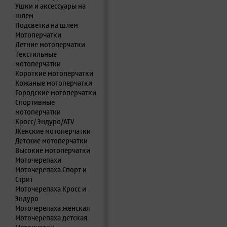
Ушки и аксессуары на
шлем
Подсветка на шлем
Мотоперчатки
Летние мотоперчатки
Текстильные
мотоперчатки
Короткие мотоперчатки
Кожаные мотоперчатки
Городские мотоперчатки
Спортивные
мотоперчатки
Кросс/ Эндуро/ATV
Женские мотоперчатки
Детские мотоперчатки
Высокие мотоперчатки
Моточерепахи
Моточерепаха Спорт и
Стрит
Моточерепаха Кросс и
Эндуро
Моточерепаха женская
Моточерепаха детская