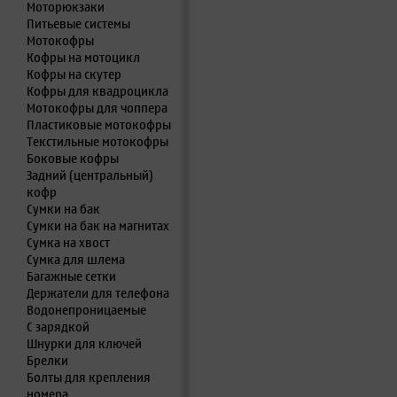
Моторюкзаки
Питьевые системы
Мотокофры
Кофры на мотоцикл
Кофры на скутер
Кофры для квадроцикла
Мотокофры для чоппера
Пластиковые мотокофры
Текстильные мотокофры
Боковые кофры
Задний (центральный)
кофр
Сумки на бак
Сумки на бак на магнитах
Сумка на хвост
Сумка для шлема
Багажные сетки
Держатели для телефона
Водонепроницаемые
С зарядкой
Шнурки для ключей
Брелки
Болты для крепления
номера