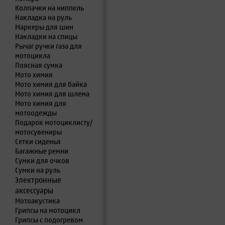
Колпачки на ниппель
Накладка на руль
Маркеры для шин
Накладки на спицы
Рычаг ручки газа для
мотоцикла
Поясная сумка
Мото химия
Мото химия для байка
Мото химия для шлема
Мото химия для
мотоодежды
Подарок мотоциклисту/
мотосувениры
Сетки сиденья
Багажные ремни
Сумки для очков
Сумки на руль
Электронные
аксессуары
Мотоакустика
Грипсы на мотоцикл
Грипсы с подогревом