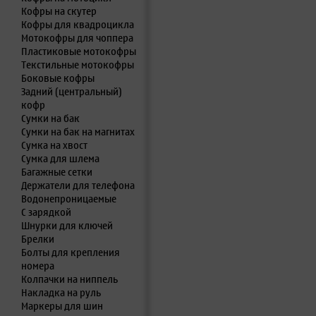
Кофры на скутер
Кофры для квадроцикла
Мотокофры для чоппера
Пластиковые мотокофры
Текстильные мотокофры
Боковые кофры
Задний (центральный)
кофр
Сумки на бак
Сумки на бак на магнитах
Сумка на хвост
Сумка для шлема
Багажные сетки
Держатели для телефона
Водонепроницаемые
С зарядкой
Шнурки для ключей
Брелки
Болты для крепления
номера
Колпачки на ниппель
Накладка на руль
Маркеры для шин