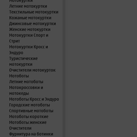
Мотокуртки
Летние мотокуртки
Текстильные мотокуртки
Кожаные мотокуртки
Джинсовые мотокуртки
Женские мотокуртки
Мотокуртки Спорт и
Стрит
Мотокуртки Кросс и
Эндуро
Туристические
мотокуртки
Очистители мотокурток
Мотоботы
Летние мотоботы
Мотокроссовки и
мотокеды
Мотоботы Кросс и Эндуро
Городские мотоботы
Спортивные мотоботы
Мотоботы короткие
Мотоботы женские
Очистители
Фурнитура на ботинки