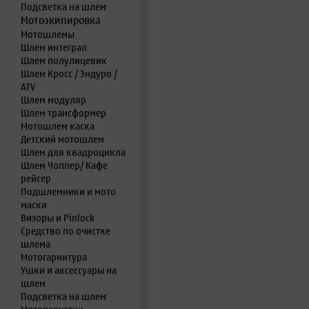
Подсветка на шлем
Мотоэкипировка
Мотошлемы
Шлем интеграл
Шлем полулицевик
Шлем Кросс / Эндуро /
ATV
Шлем модуляр
Шлем трансформер
Мотошлем каска
Детский мотошлем
Шлем для квадроцикла
Шлем Чоппер/ Кафе
рейсер
Подшлемники и мото
маски
Визоры и Pinlock
Средство по очистке
шлема
Мотогарнитура
Ушки и аксессуары на
шлем
Подсветка на шлем