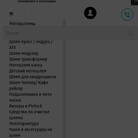
О
Мотошлемы
Шлем интеграл
Шлем полулицевик
Шлем Кросс / Эндуро /
ATV
Шлем модуляр
Шлем трансформер
Мотошлем каска
Детский мотошлем
Шлем для квадроцикла
Шлем Чоппер/ Кафе
рейсер
Подшлемники и мото
маски
Визоры и Pinlock
Средство по очистке
шлема
Мотогарнитура
Ушки и аксессуары на
шлем