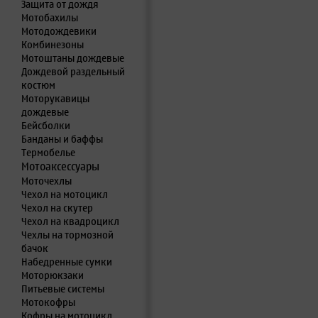
Защита от дождя
Мотобахилы
Мотодождевики
Комбинезоны
Мотоштаны дождевые
Дождевой раздельный
костюм
Моторукавицы
дождевые
Бейсболки
Банданы и баффы
Термобелье
Мотоаксессуары
Моточехлы
Чехол на мотоцикл
Чехол на скутер
Чехол на квадроцикл
Чехлы на тормозной
бачок
Набедренные сумки
Моторюкзаки
Питьевые системы
Мотокофры
Кофры на мотоцикл