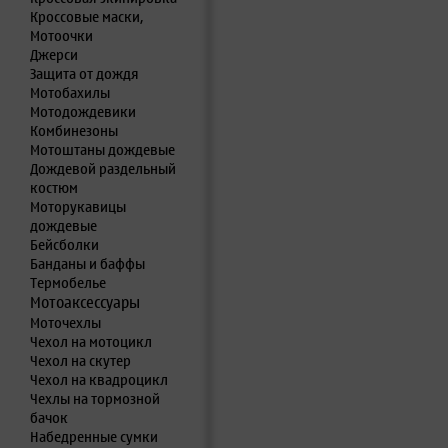
Кроссовые маски,
Мотоочки
Джерси
Защита от дождя
Мотобахилы
Мотодождевики
Комбинезоны
Мотоштаны дождевые
Дождевой раздельный
костюм
Моторукавицы
дождевые
Бейсболки
Банданы и баффы
Термобелье
Мотоаксессуары
Моточехлы
Чехол на мотоцикл
Чехол на скутер
Чехол на квадроцикл
Чехлы на тормозной
бачок
Набедренные сумки