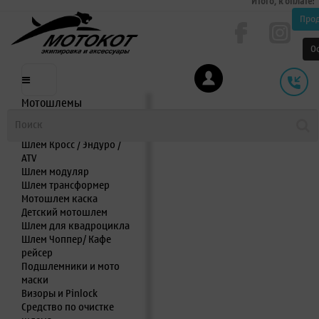
Итого, к оплате:
Про
О
Мотошлемы
Шлем интеграл
Шлем полулицевик
Шлем Кросс / Эндуро /
ATV
Шлем модуляр
Шлем трансформер
Мотошлем каска
Детский мотошлем
Шлем для квадроцикла
Шлем Чоппер/ Кафе
рейсер
Подшлемники и мото
маски
Визоры и Pinlock
Средство по очистке