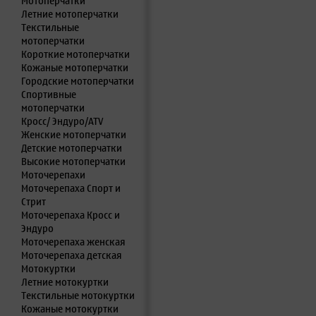
Мотоперчатки
Летние мотоперчатки
Текстильные
мотоперчатки
Короткие мотоперчатки
Кожаные мотоперчатки
Городские мотоперчатки
Спортивные
мотоперчатки
Кросс/ Эндуро/ATV
Женские мотоперчатки
Детские мотоперчатки
Высокие мотоперчатки
Моточерепахи
Моточерепаха Спорт и
Стрит
Моточерепаха Кросс и
Эндуро
Моточерепаха женская
Моточерепаха детская
Мотокуртки
Летние мотокуртки
Текстильные мотокуртки
Кожаные мотокуртки