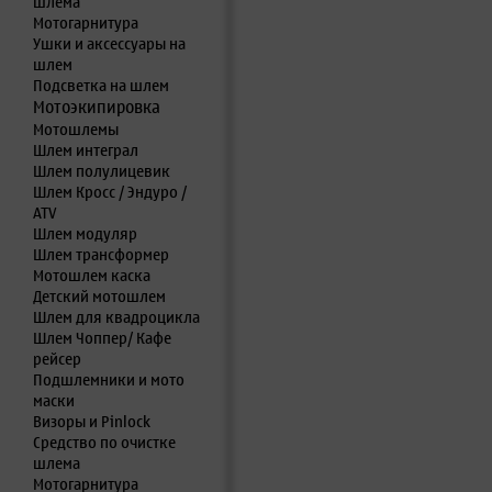
шлема
Мотогарнитура
Ушки и аксессуары на
шлем
Подсветка на шлем
Мотоэкипировка
Мотошлемы
Шлем интеграл
Шлем полулицевик
Шлем Кросс / Эндуро /
ATV
Шлем модуляр
Шлем трансформер
Мотошлем каска
Детский мотошлем
Шлем для квадроцикла
Шлем Чоппер/ Кафе
рейсер
Подшлемники и мото
маски
Визоры и Pinlock
Средство по очистке
шлема
Мотогарнитура