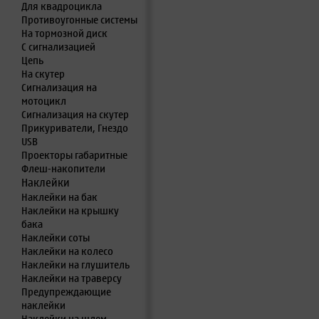
Для квадроцикла
Противоугонные системы
На тормозной диск
С сигнализацией
Цепь
На скутер
Сигнализация на
мотоцикл
Сигнализация на скутер
Прикуриватели, Гнездо
USB
Проекторы габаритные
Флеш-накопители
Наклейки
Наклейки на бак
Наклейки на крышку
бака
Наклейки соты
Наклейки на колесо
Наклейки на глушитель
Наклейки на траверсу
Предупреждающие
наклейки