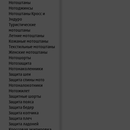
Мотоштаны
Мотоджинсы
Мотоштаны Кросс и
Эндуро
Туристические
мотоштаны
Летние мотоштаны
Кожаные мотоштаны
Текстильные мотоштаны
Женские мотоштаны
Мотошорты
Мотозащита
Мотонаколенники
Защита шеи
Защита спины мото
Мотоналокотники
Мотожилет
Защитные шорты
Защита пояса
Защита бедер
Защита копчика
Защита плеч
Защита ладоней
Кроссовая экипировка