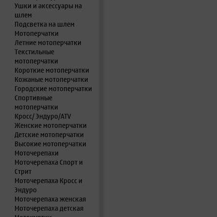
Ушки и аксессуары на
шлем
Подсветка на шлем
Мотоперчатки
Летние мотоперчатки
Текстильные
мотоперчатки
Короткие мотоперчатки
Кожаные мотоперчатки
Городские мотоперчатки
Спортивные
мотоперчатки
Кросс/ Эндуро/ATV
Женские мотоперчатки
Детские мотоперчатки
Высокие мотоперчатки
Моточерепахи
Моточерепаха Спорт и
Стрит
Моточерепаха Кросс и
Эндуро
Моточерепаха женская
Моточерепаха детская