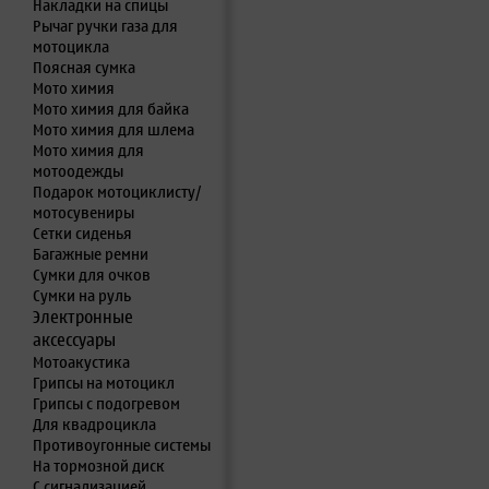
Накладки на спицы
Рычаг ручки газа для
мотоцикла
Поясная сумка
Мото химия
Мото химия для байка
Мото химия для шлема
Мото химия для
мотоодежды
Подарок мотоциклисту/
мотосувениры
Сетки сиденья
Багажные ремни
Сумки для очков
Сумки на руль
Электронные
аксессуары
Мотоакустика
Грипсы на мотоцикл
Грипсы с подогревом
Для квадроцикла
Противоугонные системы
На тормозной диск
С сигнализацией