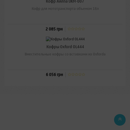
Кофр Awina UKM-007
Кофр для мототранспорта объемом 18л
2 085 грн
Кофры Oxford OL444
Вместительные кофры со вставками из Oxforda
6 056 грн