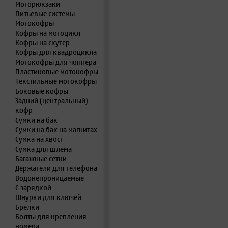
Моторюкзаки
Питьевые системы
Мотокофры
Кофры на мотоцикл
Кофры на скутер
Кофры для квадроцикла
Мотокофры для чоппера
Пластиковые мотокофры
Текстильные мотокофры
Боковые кофры
Задний (центральный)
кофр
Сумки на бак
Сумки на бак на магнитах
Сумка на хвост
Сумка для шлема
Багажные сетки
Держатели для телефона
Водонепроницаемые
С зарядкой
Шнурки для ключей
Брелки
Болты для крепления
номера