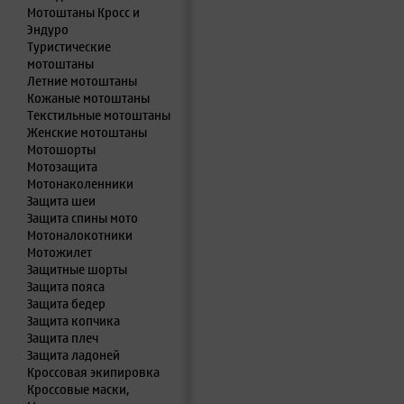
Мотоштаны Кросс и
Эндуро
Туристические
мотоштаны
Летние мотоштаны
Кожаные мотоштаны
Текстильные мотоштаны
Женские мотоштаны
Мотошорты
Мотозащита
Мотонаколенники
Защита шеи
Защита спины мото
Мотоналокотники
Мотожилет
Защитные шорты
Защита пояса
Защита бедер
Защита копчика
Защита плеч
Защита ладоней
Кроссовая экипировка
Кроссовые маски,