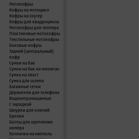
Мотокофры
Кофры на мотоцикл
Кофры на скутер
Кофры для квадроцикла
Мотокофры для чоппера
Пластиковые мотокофры
Текстильные мотокофры
Боковые кофры
Задний (центральный)
кофр
Сумки на бак
Сумки на бак на магнитах
Сумка на хвост
Сумка для шлема
Багажные сетки
Держатели для телефона
Водонепроницаемые
С зарядкой
Шнурки для ключей
Брелки
Болты для крепления
номера
Колпачки на ниппель