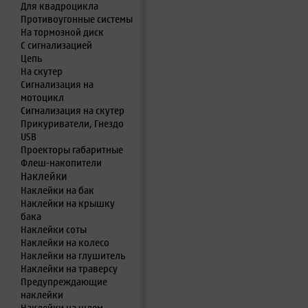
Для квадроцикла
Противоугонные системы
На тормозной диск
С сигнализацией
Цепь
На скутер
Сигнализация на
мотоцикл
Сигнализация на скутер
Прикуриватели, Гнездо
USB
Проекторы габаритные
Флеш-накопители
Наклейки
Наклейки на бак
Наклейки на крышку
бака
Наклейки соты
Наклейки на колесо
Наклейки на глушитель
Наклейки на траверсу
Предупреждающие
наклейки