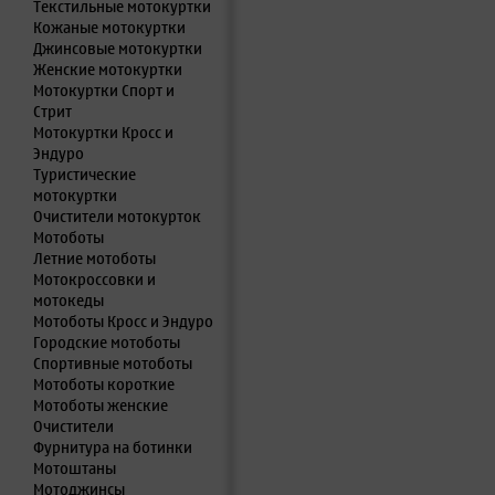
Текстильные мотокуртки
Кожаные мотокуртки
Джинсовые мотокуртки
Женские мотокуртки
Мотокуртки Спорт и
Стрит
Мотокуртки Кросс и
Эндуро
Туристические
мотокуртки
Очистители мотокурток
Мотоботы
Летние мотоботы
Мотокроссовки и
мотокеды
Мотоботы Кросс и Эндуро
Городские мотоботы
Спортивные мотоботы
Мотоботы короткие
Мотоботы женские
Очистители
Фурнитура на ботинки
Мотоштаны
Мотоджинсы