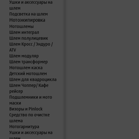
Ушки и аксессуары на
шлем
Подсветка на шлем
Мотоэкипировка
Мотошлемы
Шлем интеграл
Шлем полулицевик
Шлем Кросс / Эндуро /
ATV
Шлем модуляр
Шлем трансформер
Мотошлем каска
Детский мотошлем
Шлем для квадроцикла
Шлем Чоппер/ Кафе
рейсер
Подшлемники и мото
маски
Визоры и Pinlock
Средство по очистке
шлема
Мотогарнитура
Ушки и аксессуары на
шлем