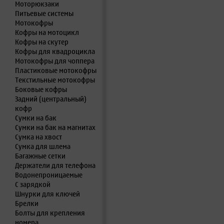
Моторюкзаки
Питьевые системы
Мотокофры
Кофры на мотоцикл
Кофры на скутер
Кофры для квадроцикла
Мотокофры для чоппера
Пластиковые мотокофры
Текстильные мотокофры
Боковые кофры
Задний (центральный)
кофр
Сумки на бак
Сумки на бак на магнитах
Сумка на хвост
Сумка для шлема
Багажные сетки
Держатели для телефона
Водонепроницаемые
С зарядкой
Шнурки для ключей
Брелки
Болты для крепления
номера