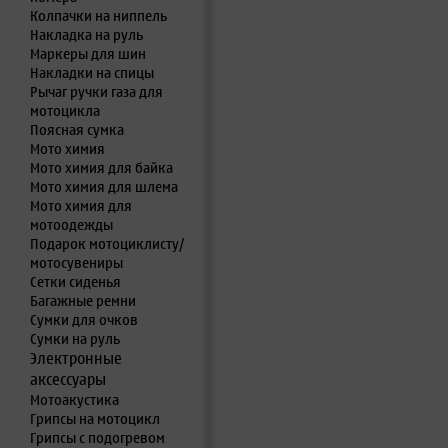
Колпачки на ниппель
Накладка на руль
Маркеры для шин
Накладки на спицы
Рычаг ручки газа для
мотоцикла
Поясная сумка
Мото химия
Мото химия для байка
Мото химия для шлема
Мото химия для
мотоодежды
Подарок мотоциклисту/
мотосувениры
Сетки сиденья
Багажные ремни
Сумки для очков
Сумки на руль
Электронные
аксессуары
Мотоакустика
Грипсы на мотоцикл
Грипсы с подогревом