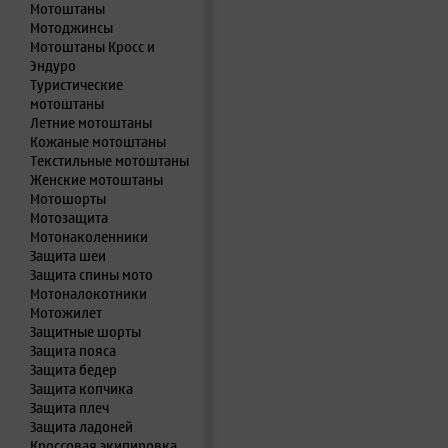
Мотоштаны
Мотоджинсы
Мотоштаны Кросс и
Эндуро
Туристические
мотоштаны
Летние мотоштаны
Кожаные мотоштаны
Текстильные мотоштаны
Женские мотоштаны
Мотошорты
Мотозащита
Мотонаколенники
Защита шеи
Защита спины мото
Мотоналокотники
Мотожилет
Защитные шорты
Защита пояса
Защита бедер
Защита копчика
Защита плеч
Защита ладоней
Кроссовая экипировка