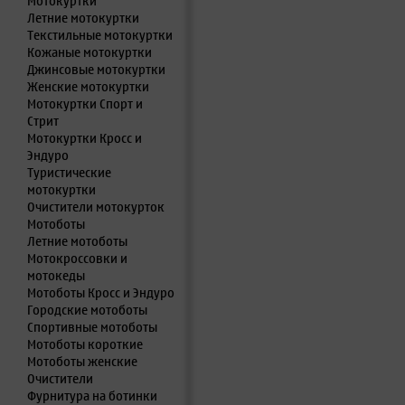
Мотокуртки
Летние мотокуртки
Текстильные мотокуртки
Кожаные мотокуртки
Джинсовые мотокуртки
Женские мотокуртки
Мотокуртки Спорт и
Стрит
Мотокуртки Кросс и
Эндуро
Туристические
мотокуртки
Очистители мотокурток
Мотоботы
Летние мотоботы
Мотокроссовки и
мотокеды
Мотоботы Кросс и Эндуро
Городские мотоботы
Спортивные мотоботы
Мотоботы короткие
Мотоботы женские
Очистители
Фурнитура на ботинки