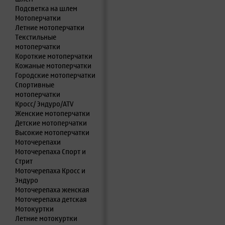
Подсветка на шлем
Мотоперчатки
Летние мотоперчатки
Текстильные
мотоперчатки
Короткие мотоперчатки
Кожаные мотоперчатки
Городские мотоперчатки
Спортивные
мотоперчатки
Кросс/ Эндуро/ATV
Женские мотоперчатки
Детские мотоперчатки
Высокие мотоперчатки
Моточерепахи
Моточерепаха Спорт и
Стрит
Моточерепаха Кросс и
Эндуро
Моточерепаха женская
Моточерепаха детская
Мотокуртки
Летние мотокуртки