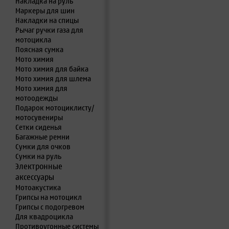
Накладка на руль
Маркеры для шин
Накладки на спицы
Рычаг ручки газа для
мотоцикла
Поясная сумка
Мото химия
Мото химия для байка
Мото химия для шлема
Мото химия для
мотоодежды
Подарок мотоциклисту/
мотосувениры
Сетки сиденья
Багажные ремни
Сумки для очков
Сумки на руль
Электронные
аксессуары
Мотоакустика
Грипсы на мотоцикл
Грипсы с подогревом
Для квадроцикла
Противоугонные системы