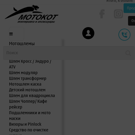
Итого, к оплате:
Про
О
Мотошлемы
Шлем интеграл
Шлем полулицевик
Шлем Кросс / Эндуро /
ATV
Шлем модуляр
Шлем трансформер
Мотошлем каска
Детский мотошлем
Шлем для квадроцикла
Шлем Чоппер/ Кафе
рейсер
Подшлемники и мото
маски
Визоры и Pinlock
Средство по очистке