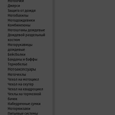
Мотоочки
Джерси
Защита от дождя
Мотобахилы
Мотодождевики
Комбинезоны
Мотоштаны дождевые
Дождевой раздельный
костюм
Моторукавицы
дождевые
Бейсболки
Банданы и баффы
Термобелье
Мотоаксессуары
Моточехлы
Чехол на мотоцикл
Чехол на скутер
Чехол на квадроцикл
Чехлы на тормозной
бачок
Набедренные сумки
Моторюкзаки
Питьевые системы