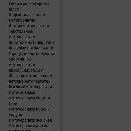
Ушки и аксессуары на
шлем
Подсветка на шлем
Мотоперчатки
Летние мотоперчатки
Текстильные
мотоперчатки
Короткие мотоперчатки
Кожаные мотоперчатки
Городские мотоперчатки
Спортивные
мотоперчатки
Кросс/ Эндуро/ATV
Женские мотоперчатки
Детские мотоперчатки
Высокие мотоперчатки
Моточерепахи
Моточерепаха Спорт и
Стрит
Моточерепаха Кросс и
Эндуро
Моточерепаха женская
Моточерепаха детская