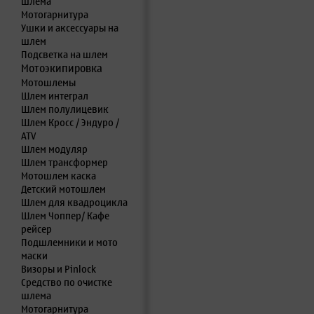
шлема
Мотогарнитура
Ушки и аксессуары на
шлем
Подсветка на шлем
Мотоэкипировка
Мотошлемы
Шлем интеграл
Шлем полулицевик
Шлем Кросс / Эндуро /
ATV
Шлем модуляр
Шлем трансформер
Мотошлем каска
Детский мотошлем
Шлем для квадроцикла
Шлем Чоппер/ Кафе
рейсер
Подшлемники и мото
маски
Визоры и Pinlock
Средство по очистке
шлема
Мотогарнитура