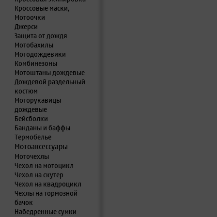
Кроссовые маски,
Мотоочки
Джерси
Защита от дождя
Мотобахилы
Мотодождевики
Комбинезоны
Мотоштаны дождевые
Дождевой раздельный
костюм
Моторукавицы
дождевые
Бейсболки
Банданы и баффы
Термобелье
Мотоаксессуары
Моточехлы
Чехол на мотоцикл
Чехол на скутер
Чехол на квадроцикл
Чехлы на тормозной
бачок
Набедренные сумки