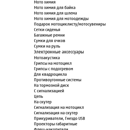
Мото химия
Мото химия для байка
Мото химия для шлема
Мото химия для мотоодежды
Подарок мотоциклисту/мотосувениры
Сетки сиденья
Багажные ремни
Сумки для очков
Сумки на руль
Электронные аксессуары
Мотоакустика
Грипсы на мотоцикл
Грипсы с подогревом
Для квадроцикла
Противоугонные системы
На тормозной диск
С сигнализацией
Цепь
На скутер
Сигнализация на мотоцикл
Сигнализация на скутер
Прикуриватели, Гнездо USB
Проекторы габаритные
Флеш-накопители