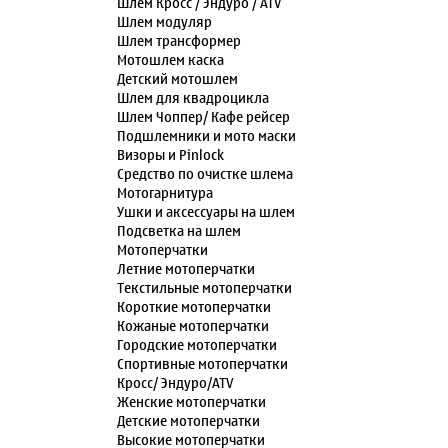
Шлем Кросс / Эндуро / ATV
Шлем модуляр
Шлем трансформер
Мотошлем каска
Детский мотошлем
Шлем для квадроцикла
Шлем Чоппер/ Кафе рейсер
Подшлемники и мото маски
Визоры и Pinlock
Средство по очистке шлема
Мотогарнитура
Ушки и аксессуары на шлем
Подсветка на шлем
Мотоперчатки
Летние мотоперчатки
Текстильные мотоперчатки
Короткие мотоперчатки
Кожаные мотоперчатки
Городские мотоперчатки
Спортивные мотоперчатки
Кросс/ Эндуро/ATV
Женские мотоперчатки
Детские мотоперчатки
Высокие мотоперчатки