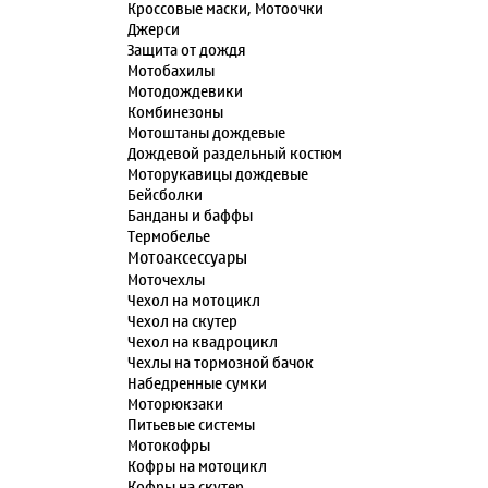
Кроссовые маски, Мотоочки
Джерси
Защита от дождя
Мотобахилы
Мотодождевики
Комбинезоны
Мотоштаны дождевые
Дождевой раздельный костюм
Моторукавицы дождевые
Бейсболки
Банданы и баффы
Термобелье
Мотоаксессуары
Моточехлы
Чехол на мотоцикл
Чехол на скутер
Чехол на квадроцикл
Чехлы на тормозной бачок
Набедренные сумки
Моторюкзаки
Питьевые системы
Мотокофры
Кофры на мотоцикл
Кофры на скутер