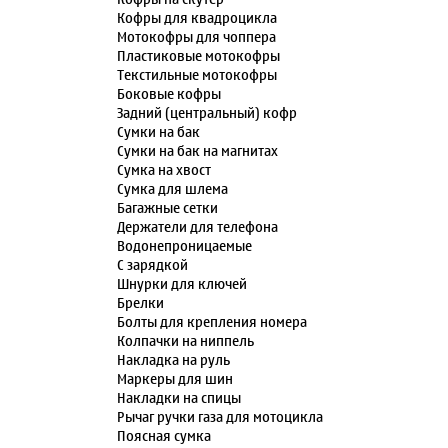
Кофры для квадроцикла
Мотокофры для чоппера
Пластиковые мотокофры
Текстильные мотокофры
Боковые кофры
Задний (центральный) кофр
Сумки на бак
Сумки на бак на магнитах
Сумка на хвост
Сумка для шлема
Багажные сетки
Держатели для телефона
Водонепроницаемые
С зарядкой
Шнурки для ключей
Брелки
Болты для крепления номера
Колпачки на ниппель
Накладка на руль
Маркеры для шин
Накладки на спицы
Рычаг ручки газа для мотоцикла
Поясная сумка