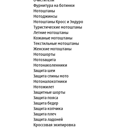
Очистители
Фурнитура на ботинки
Мотоштаны
Мотоджинсы
Мотоштаны Кросс и Эндуро
Туристические мотоштаны
Летние мотоштаны
Кожаные мотоштаны
Текстильные мотоштаны
Женские мотоштаны
Мотошорты
Мотозащита
Мотонаколенники
Защита шеи
Защита спины мото
Мотоналокотники
Мотожилет
Защитные шорты
Защита пояса
Защита бедер
Защита копчика
Защита плеч
Защита ладоней
Кроссовая экипировка