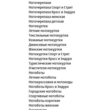
Моточерепахи
Моточерепаха Спорт и Стрит
Моточерепаха Кросс и Эндуро
Моточерепаха женская
Моточерепаха детская
Мотокуртки
Летние мотокуртки
Текстильные мотокуртки
Кожаные мотокуртки
Джинсовые мотокуртки
Женские мотокуртки
Мотокуртки Спорт и Стрит
Мотокуртки Кросс и Эндуро
Туристические мотокуртки
Очистители мотокурток
Мотоботы
Летние мотоботы
Мотокроссовки и мотокеды
Мотоботы Кросс и Эндуро
Городские мотоботы
Спортивные мотоботы
Мотоботы короткие
Мотоботы женские