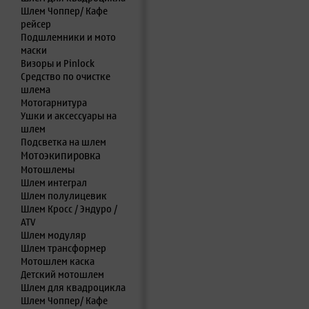
Шлем Чоппер/ Кафе
рейсер
Подшлемники и мото
маски
Визоры и Pinlock
Средство по очистке
шлема
Мотогарнитура
Ушки и аксессуары на
шлем
Подсветка на шлем
Мотоэкипировка
Мотошлемы
Шлем интеграл
Шлем полулицевик
Шлем Кросс / Эндуро /
ATV
Шлем модуляр
Шлем трансформер
Мотошлем каска
Детский мотошлем
Шлем для квадроцикла
Шлем Чоппер/ Кафе