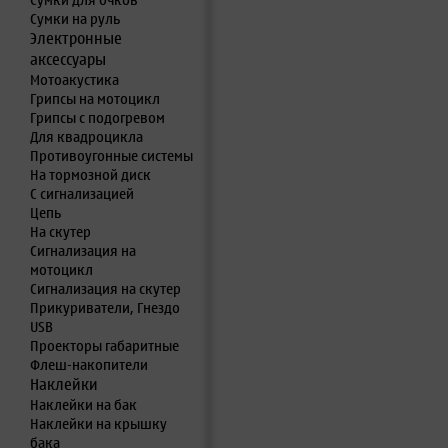
Сумки для очков
Сумки на руль
Электронные
аксессуары
Мотоакустика
Грипсы на мотоцикл
Грипсы с подогревом
Для квадроцикла
Противоугонные системы
На тормозной диск
С сигнализацией
Цепь
На скутер
Сигнализация на
мотоцикл
Сигнализация на скутер
Прикуриватели, Гнездо
USB
Проекторы габаритные
Флеш-накопители
Наклейки
Наклейки на бак
Наклейки на крышку
бака