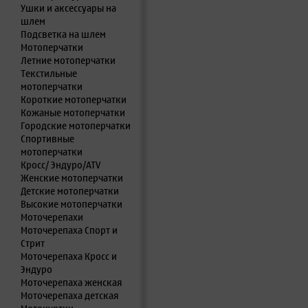
Ушки и аксессуары на
шлем
Подсветка на шлем
Мотоперчатки
Летние мотоперчатки
Текстильные
мотоперчатки
Короткие мотоперчатки
Кожаные мотоперчатки
Городские мотоперчатки
Спортивные
мотоперчатки
Кросс/ Эндуро/ATV
Женские мотоперчатки
Детские мотоперчатки
Высокие мотоперчатки
Моточерепахи
Моточерепаха Спорт и
Стрит
Моточерепаха Кросс и
Эндуро
Моточерепаха женская
Моточерепаха детская