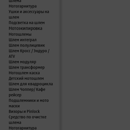
шлема
Мотогарнитура
Ушки и аксессуары на
шлем
Подсветка на шлем
Мотоэкипировка
Мотошлемы
Шлем интеграл
Шлем полулицевик
Шлем Кросс / Эндуро /
ATV
Шлем модуляр
Шлем трансформер
Мотошлем каска
Детский мотошлем
Шлем для квадроцикла
Шлем Чоппер/ Кафе
рейсер
Подшлемники и мото
маски
Визоры и Pinlock
Средство по очистке
шлема
Мотогарнитура