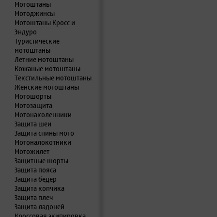
Мотоштаны
Мотоджинсы
Мотоштаны Кросс и
Эндуро
Туристические
мотоштаны
Летние мотоштаны
Кожаные мотоштаны
Текстильные мотоштаны
Женские мотоштаны
Мотошорты
Мотозащита
Мотонаколенники
Защита шеи
Защита спины мото
Мотоналокотники
Мотожилет
Защитные шорты
Защита пояса
Защита бедер
Защита копчика
Защита плеч
Защита ладоней
Кроссовая экипировка