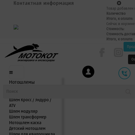
Контактная информация
Товар добавлен 
Количество
Итого, к оплате:
Сейчас в корзине
Стоимость:
Стоимость доста
Итого, к оплате:
Про
О
Мотошлемы
Шлем интеграл
Шлем полулицевик
Шлем Кросс / Эндуро /
ATV
Шлем модуляр
Шлем трансформер
Мотошлем каска
Детский мотошлем
Шлем для квадроцикла