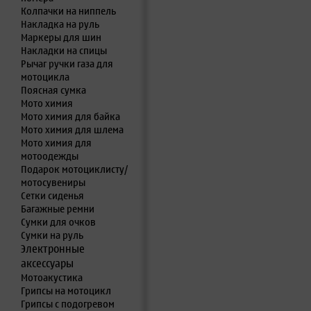
Колпачки на ниппель
Накладка на руль
Маркеры для шин
Накладки на спицы
Рычаг ручки газа для
мотоцикла
Поясная сумка
Мото химия
Мото химия для байка
Мото химия для шлема
Мото химия для
мотоодежды
Подарок мотоциклисту/
мотосувениры
Сетки сиденья
Багажные ремни
Сумки для очков
Сумки на руль
Электронные
аксессуары
Мотоакустика
Грипсы на мотоцикл
Грипсы с подогревом