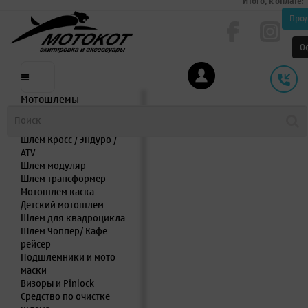
Итого, к оплате:
Про
О
Мотошлемы
Шлем интеграл
Шлем полулицевик
Шлем Кросс / Эндуро /
ATV
Шлем модуляр
Шлем трансформер
Мотошлем каска
Детский мотошлем
Шлем для квадроцикла
Шлем Чоппер/ Кафе
рейсер
Подшлемники и мото
маски
Визоры и Pinlock
Средство по очистке