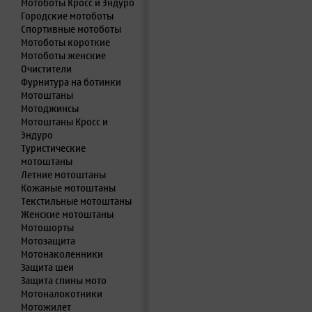
Мотоботы Кросс и Эндуро
Городские мотоботы
Спортивные мотоботы
Мотоботы короткие
Мотоботы женские
Очистители
Фурнитура на ботинки
Мотоштаны
Мотоджинсы
Мотоштаны Кросс и
Эндуро
Туристические
мотоштаны
Летние мотоштаны
Кожаные мотоштаны
Текстильные мотоштаны
Женские мотоштаны
Мотошорты
Мотозащита
Мотонаколенники
Защита шеи
Защита спины мото
Мотоналокотники
Мотожилет