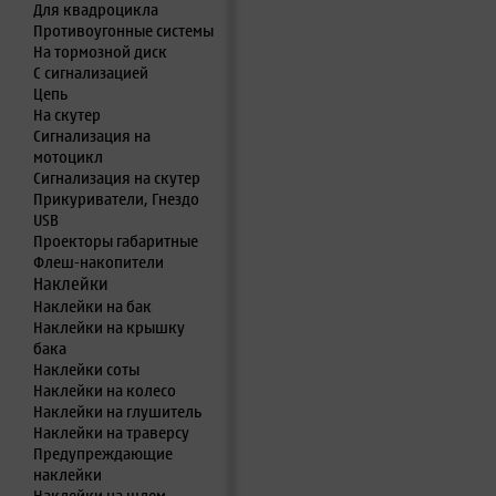
Для квадроцикла
Противоугонные системы
На тормозной диск
С сигнализацией
Цепь
На скутер
Сигнализация на
мотоцикл
Сигнализация на скутер
Прикуриватели, Гнездо
USB
Проекторы габаритные
Флеш-накопители
Наклейки
Наклейки на бак
Наклейки на крышку
бака
Наклейки соты
Наклейки на колесо
Наклейки на глушитель
Наклейки на траверсу
Предупреждающие
наклейки