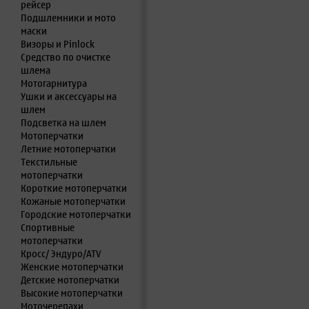
рейсер
Подшлемники и мото
маски
Визоры и Pinlock
Средство по очистке
шлема
Мотогарнитура
Ушки и аксессуары на
шлем
Подсветка на шлем
Мотоперчатки
Летние мотоперчатки
Текстильные
мотоперчатки
Короткие мотоперчатки
Кожаные мотоперчатки
Городские мотоперчатки
Спортивные
мотоперчатки
Кросс/ Эндуро/ATV
Женские мотоперчатки
Детские мотоперчатки
Высокие мотоперчатки
Моточерепахи