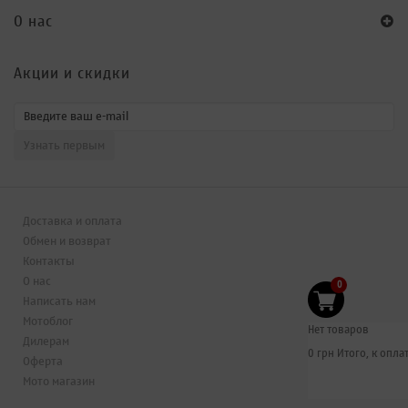
O нас
Акции и скидки
Доставка и оплата
Обмен и возврат
Контакты
О нас
0
Написать нам
Мотоблог
Нет товаров
Дилерам
0 грн
Итого, к оплат
Оферта
Мото магазин