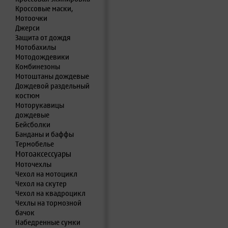
Кроссовые маски,
Мотоочки
Джерси
Защита от дождя
Мотобахилы
Мотодождевики
Комбинезоны
Мотоштаны дождевые
Дождевой раздельный
костюм
Моторукавицы
дождевые
Бейсболки
Банданы и баффы
Термобелье
Мотоаксессуары
Моточехлы
Чехол на мотоцикл
Чехол на скутер
Чехол на квадроцикл
Чехлы на тормозной
бачок
Набедренные сумки