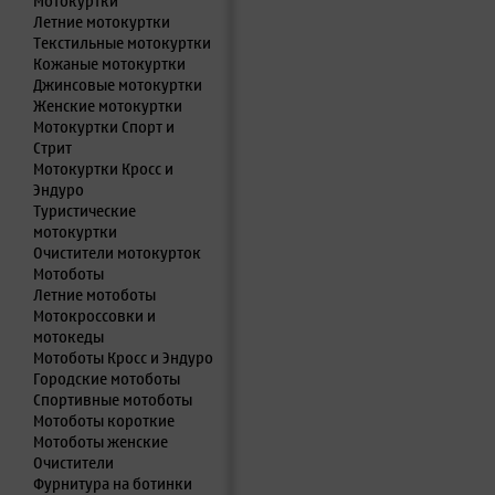
Мотокуртки
Летние мотокуртки
Текстильные мотокуртки
Кожаные мотокуртки
Джинсовые мотокуртки
Женские мотокуртки
Мотокуртки Спорт и
Стрит
Мотокуртки Кросс и
Эндуро
Туристические
мотокуртки
Очистители мотокурток
Мотоботы
Летние мотоботы
Мотокроссовки и
мотокеды
Мотоботы Кросс и Эндуро
Городские мотоботы
Спортивные мотоботы
Мотоботы короткие
Мотоботы женские
Очистители
Фурнитура на ботинки