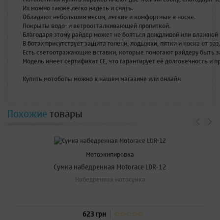
Их
можно
также
легко
надеть
и
снять
.
Обладают
небольшим
весом
,
легкие
и
комфортные
в
носке
.
Покрыты
водо
-
и
ветроотталкивающей
пропиткой
.
Благодаря
этому
райдер
может
не
бояться
дождливой
или
влажной
В
ботах
присутствует
защита
голени
,
лодыжки
,
пятки
и
носка
от
раз
Есть
светоотражающие
вставки
,
которые
помогают
райдеру
быть
з
Модель
имеет
сертификат
СЕ
,
что
гарантирует
её
долговечность
и
п
Купить
мотоботы
можно
в
нашем
магазине
или
онлайн
Похожие
товары
Мотоэкипировка
Сумка набедренная Motorace LDR-12
Набедренная мотосумка
623 грн