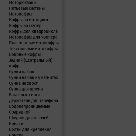
Моторюкзаки
Питьевые системы
Мотокофры
Кофры на мотоцикл
Кофры на скутер
Кофры для квадроцикла
Мотокофры для чоппера
Пластиковые мотокофры
Текстильные мотокофры
Боковые кофры
Задний (центральный)
кофр
Сумки на бак
Сумки на бак на магнитах
Сумка на хвост
Сумка для шлема
Багажные сетки
Держатели для телефона
Водонепроницаемые
С зарядкой
Шнурки для ключей
Брелки
Болты для крепления
номера