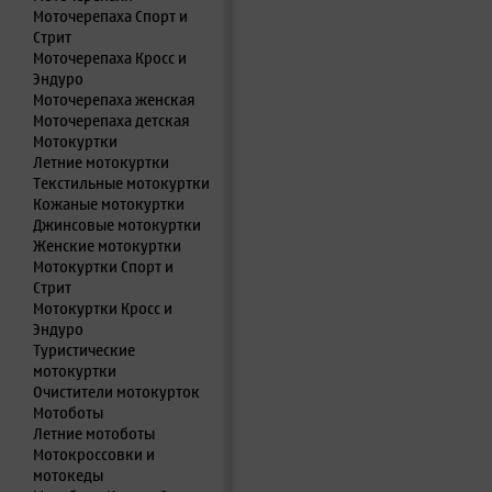
Моточерепаха Спорт и
Стрит
Моточерепаха Кросс и
Эндуро
Моточерепаха женская
Моточерепаха детская
Мотокуртки
Летние мотокуртки
Текстильные мотокуртки
Кожаные мотокуртки
Джинсовые мотокуртки
Женские мотокуртки
Мотокуртки Спорт и
Стрит
Мотокуртки Кросс и
Эндуро
Туристические
мотокуртки
Очистители мотокурток
Мотоботы
Летние мотоботы
Мотокроссовки и
мотокеды