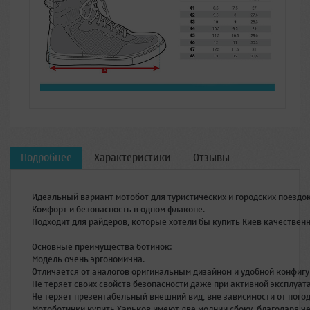
Подробнее
Характеристики
Отзывы
Идеальный
вариант
мотобот
для
туристических
и
городских
поездо
Комфорт
и
безопасность
в
одном
флаконе
.
Подходит
для
райдеров
,
которые
хотели
бы
купить
Киев
качествен
Основные
преимущества
ботинок
:
Модель
очень
эргономична
.
Отличается
от
аналогов
оригинальным
дизайном
и
удобной
конфигу
Не
теряет
своих
свойств
безопасности
даже
при
активной
эксплуат
Не
теряет
презентабельный
внешний
вид
,
вне
зависимости
от
пого
Мотоботинки
купить
Харьков
имеют
две
молнии
сбоку
,
благодаря
ч