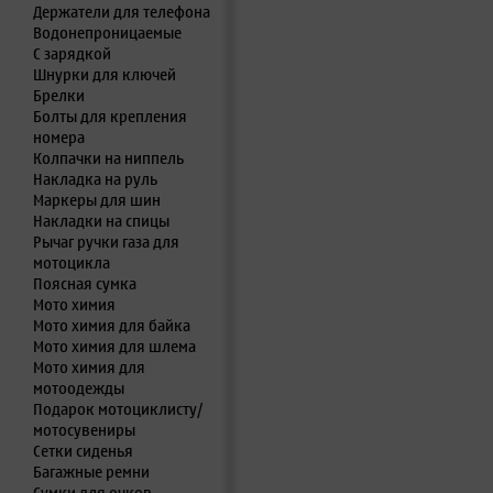
Держатели для телефона
Водонепроницаемые
С зарядкой
Шнурки для ключей
Брелки
Болты для крепления
номера
Колпачки на ниппель
Накладка на руль
Маркеры для шин
Накладки на спицы
Рычаг ручки газа для
мотоцикла
Поясная сумка
Мото химия
Мото химия для байка
Мото химия для шлема
Мото химия для
мотоодежды
Подарок мотоциклисту/
мотосувениры
Сетки сиденья
Багажные ремни