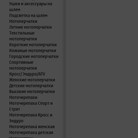
Ушки и аксессуары на
шлем
Подсветка на шлем
Мотоперчатки
Летние мотоперчатки
Текстильные
мотоперчатки
Короткие мотоперчатки
Кожаные мотоперчатки
Городские мотоперчатки
Спортивные
мотоперчатки
Кросс/ Эндуро/ATV
Женские мотоперчатки
Детские мотоперчатки
Высокие мотоперчатки
Моточерепахи
Моточерепаха Спорт и
Стрит
Моточерепаха Кросс и
Эндуро
Моточерепаха женская
Моточерепаха детская