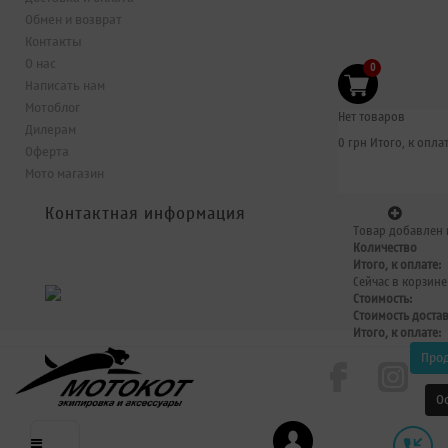
Обмен и возврат
Контакты
О нас
0
Написать нам
Мотоблог
Нет товаров
Дилерам
0 грн
Итого, к оплат
Оферта
Мото магазин
Контактная информация
Товар добавлен 
Количество
Итого, к оплате:
Сейчас в корзине
Стоимость:
Стоимость доста
Итого, к оплате:
Про
О