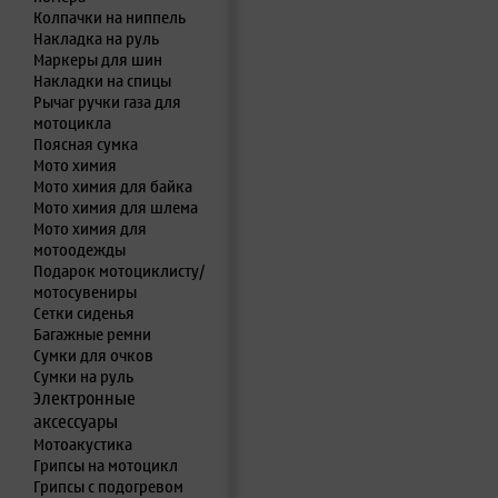
Колпачки на ниппель
Накладка на руль
Маркеры для шин
Накладки на спицы
Рычаг ручки газа для
мотоцикла
Поясная сумка
Мото химия
Мото химия для байка
Мото химия для шлема
Мото химия для
мотоодежды
Подарок мотоциклисту/
мотосувениры
Сетки сиденья
Багажные ремни
Сумки для очков
Сумки на руль
Электронные
аксессуары
Мотоакустика
Грипсы на мотоцикл
Грипсы с подогревом