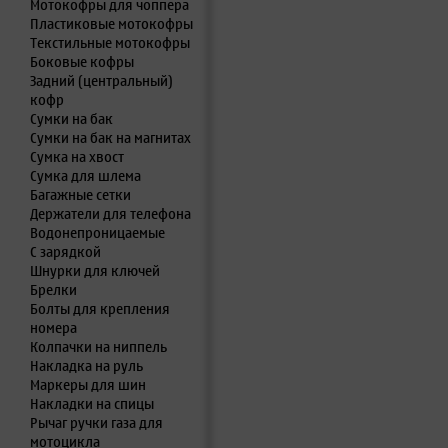
Мотокофры для чоппера
Пластиковые мотокофры
Текстильные мотокофры
Боковые кофры
Задний (центральный)
кофр
Сумки на бак
Сумки на бак на магнитах
Сумка на хвост
Сумка для шлема
Багажные сетки
Держатели для телефона
Водонепроницаемые
С зарядкой
Шнурки для ключей
Брелки
Болты для крепления
номера
Колпачки на ниппель
Накладка на руль
Маркеры для шин
Накладки на спицы
Рычаг ручки газа для
мотоцикла