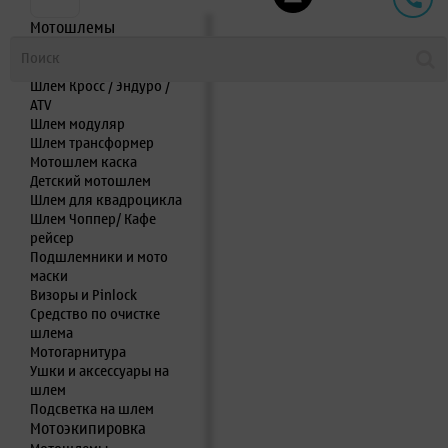
Мотошлемы
Шлем интеграл
Шлем полулицевик
Шлем Кросс / Эндуро /
ATV
Шлем модуляр
Шлем трансформер
Мотошлем каска
Детский мотошлем
Шлем для квадроцикла
Шлем Чоппер/ Кафе
рейсер
Подшлемники и мото
маски
Визоры и Pinlock
Средство по очистке
шлема
Мотогарнитура
Ушки и аксессуары на
шлем
Подсветка на шлем
Мотоэкипировка