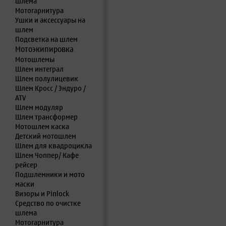
шлема
Мотогарнитура
Ушки и аксессуары на
шлем
Подсветка на шлем
Мотоэкипировка
Мотошлемы
Шлем интеграл
Шлем полулицевик
Шлем Кросс / Эндуро /
ATV
Шлем модуляр
Шлем трансформер
Мотошлем каска
Детский мотошлем
Шлем для квадроцикла
Шлем Чоппер/ Кафе
рейсер
Подшлемники и мото
маски
Визоры и Pinlock
Средство по очистке
шлема
Мотогарнитура