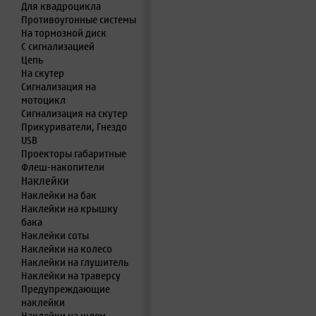
Для квадроцикла
Противоугонные системы
На тормозной диск
С сигнализацией
Цепь
На скутер
Сигнализация на
мотоцикл
Сигнализация на скутер
Прикуриватели, Гнездо
USB
Проекторы габаритные
Флеш-накопители
Наклейки
Наклейки на бак
Наклейки на крышку
бака
Наклейки соты
Наклейки на колесо
Наклейки на глушитель
Наклейки на траверсу
Предупреждающие
наклейки