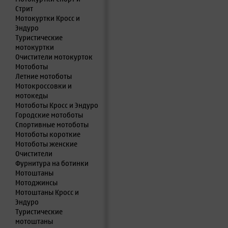
Стрит
Мотокуртки Кросс и
Эндуро
Туристические
мотокуртки
Очистители мотокурток
Мотоботы
Летние мотоботы
Мотокроссовки и
мотокеды
Мотоботы Кросс и Эндуро
Городские мотоботы
Спортивные мотоботы
Мотоботы короткие
Мотоботы женские
Очистители
Фурнитура на ботинки
Мотоштаны
Мотоджинсы
Мотоштаны Кросс и
Эндуро
Туристические
мотоштаны