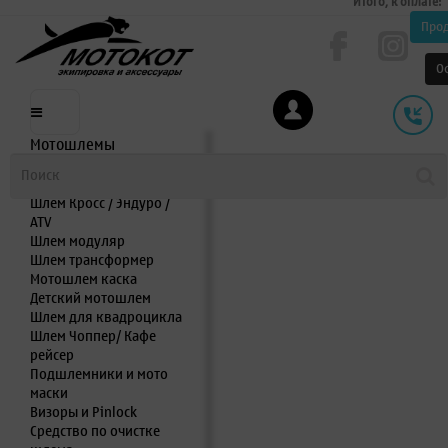
Итого, к оплате:
Про
О
Мотошлемы
Шлем интеграл
Шлем полулицевик
Шлем Кросс / Эндуро /
ATV
Шлем модуляр
Шлем трансформер
Мотошлем каска
Детский мотошлем
Шлем для квадроцикла
Шлем Чоппер/ Кафе
рейсер
Подшлемники и мото
маски
Визоры и Pinlock
Средство по очистке