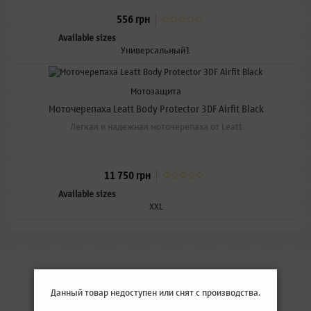
556 грн
Available sizes
Универсальный1
Мотозащита
Моточерепаха Leatt Body Protector 3DF Airfit Black
Легкая и надежная моточерепаха от Leatt
11 750 грн
Available sizes
XXL
Данный товар недоступен или снят с производства.