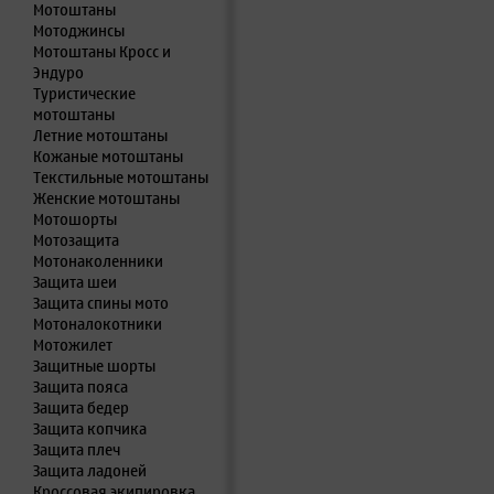
Мотоштаны
Мотоджинсы
Мотоштаны Кросс и
Эндуро
Туристические
мотоштаны
Летние мотоштаны
Кожаные мотоштаны
Текстильные мотоштаны
Женские мотоштаны
Мотошорты
Мотозащита
Мотонаколенники
Защита шеи
Защита спины мото
Мотоналокотники
Мотожилет
Защитные шорты
Защита пояса
Защита бедер
Защита копчика
Защита плеч
Защита ладоней
Кроссовая экипировка