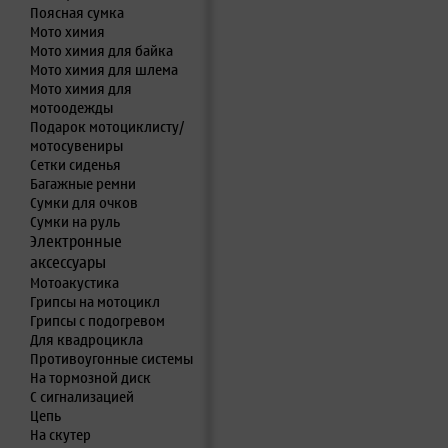
Поясная сумка
Мото химия
Мото химия для байка
Мото химия для шлема
Мото химия для
мотоодежды
Подарок мотоциклисту/
мотосувениры
Сетки сиденья
Багажные ремни
Сумки для очков
Сумки на руль
Электронные
аксессуары
Мотоакустика
Грипсы на мотоцикл
Грипсы с подогревом
Для квадроцикла
Противоугонные системы
На тормозной диск
С сигнализацией
Цепь
На скутер