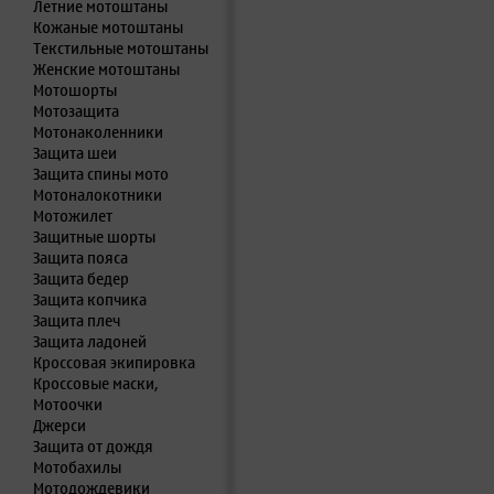
Летние мотоштаны
Кожаные мотоштаны
Текстильные мотоштаны
Женские мотоштаны
Мотошорты
Мотозащита
Мотонаколенники
Защита шеи
Защита спины мото
Мотоналокотники
Мотожилет
Защитные шорты
Защита пояса
Защита бедер
Защита копчика
Защита плеч
Защита ладоней
Кроссовая экипировка
Кроссовые маски,
Мотоочки
Джерси
Защита от дождя
Мотобахилы
Мотодождевики