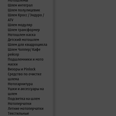
Мотошлемы
Шлем интеграл
Шлем полулицевик
Шлем Кросс / Эндуро /
ATV
Шлем модуляр
Шлем трансформер
Мотошлем каска
Детский мотошлем
Шлем для квадроцикла
Шлем Чоппер/ Кафе
рейсер
Подшлемники и мото
маски
Визоры и Pinlock
Средство по очистке
шлема
Мотогарнитура
Ушки и аксессуары на
шлем
Подсветка на шлем
Мотоперчатки
Летние мотоперчатки
Текстильные