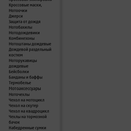
Кроссовые маски,
Мотоочки
Джерси
Защита от дождя
Мотобахилы
Мотодождевики
Комбинезоны
Мотоштаны дождевые
Дождевой раздельный
костюм
Моторукавицы
дождевые
Бейсболки
Банданы и баффы
Термобелье
Мотоаксессуары
Моточехлы
Чехол на мотоцикл
Чехол на скутер
Чехол на квадроцикл
Чехлы на тормозной
бачок
Набедренные сумки