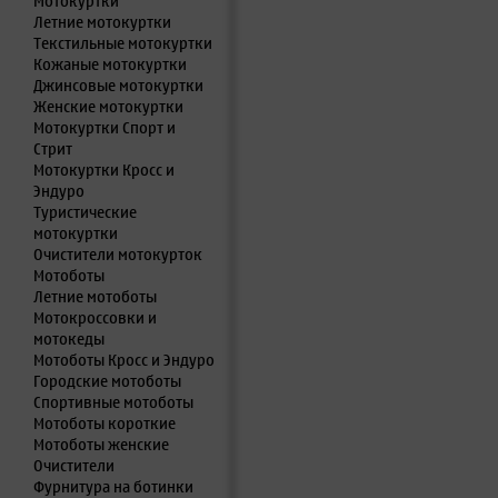
Мотокуртки
Летние мотокуртки
Текстильные мотокуртки
Кожаные мотокуртки
Джинсовые мотокуртки
Женские мотокуртки
Мотокуртки Спорт и
Стрит
Мотокуртки Кросс и
Эндуро
Туристические
мотокуртки
Очистители мотокурток
Мотоботы
Летние мотоботы
Мотокроссовки и
мотокеды
Мотоботы Кросс и Эндуро
Городские мотоботы
Спортивные мотоботы
Мотоботы короткие
Мотоботы женские
Очистители
Фурнитура на ботинки