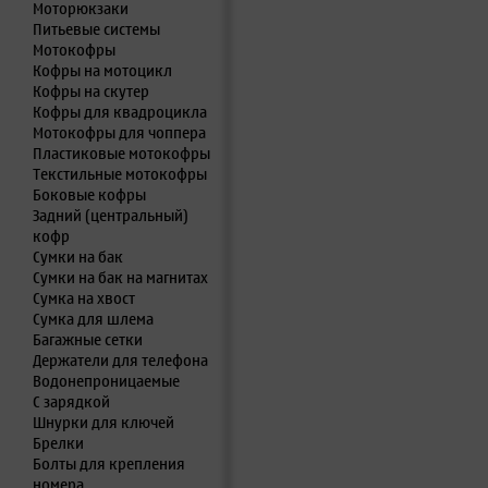
Моторюкзаки
Питьевые системы
Мотокофры
Кофры на мотоцикл
Кофры на скутер
Кофры для квадроцикла
Мотокофры для чоппера
Пластиковые мотокофры
Текстильные мотокофры
Боковые кофры
Задний (центральный)
кофр
Сумки на бак
Сумки на бак на магнитах
Сумка на хвост
Сумка для шлема
Багажные сетки
Держатели для телефона
Водонепроницаемые
С зарядкой
Шнурки для ключей
Брелки
Болты для крепления
номера