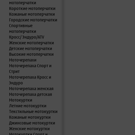
мотоперчатки
Короткие мотоперчатки
Кожаные мотоперчатки
Городские мотоперчатки
Спортивные
мотоперчатки
Кросс/ Эндуро/ATV
Женские мотоперчатки
Детские мотоперчатки
Высокие мотоперчатки
Моточерепахи
Моточерепаха Спорт и
Стрит
Моточерепаха Кросс и
Эндуро
Моточерепаха женская
Моточерепаха детская
Мотокуртки
Летние мотокуртки
Текстильные мотокуртки
Кожаные мотокуртки
Джинсовые мотокуртки
Женские мотокуртки
Мотокуртки Спорт и