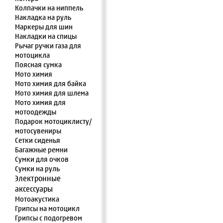
Колпачки на ниппель
Накладка на руль
Маркеры для шин
Накладки на спицы
Рычаг ручки газа для
мотоцикла
Поясная сумка
Мото химия
Мото химия для байка
Мото химия для шлема
Мото химия для
мотоодежды
Подарок мотоциклисту/
мотосувениры
Сетки сиденья
Багажные ремни
Сумки для очков
Сумки на руль
Электронные
аксессуары
Мотоакустика
Грипсы на мотоцикл
Грипсы с подогревом