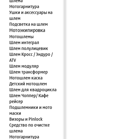
шлема
Мотогарнитура
Ушки и аксессуары на
шлем
Подсветка на шлем
Мотоэкипировка
Мотошлемы
Шлем интеграл
Шлем полулицевик
Шлем Кросс / Эндуро /
ATV
Шлем модуляр
Шлем трансформер
Мотошлем каска
Детский мотошлем
Шлем для квадроцикла
Шлем Чоппер/ Кафе
рейсер
Подшлемники и мото
маски
Визоры и Pinlock
Средство по очистке
шлема
Мотогарнитура