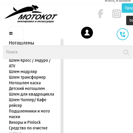
Итого, к оплате:
Про
О
Мотошлемы
Шлем интеграл
Шлем полулицевик
Шлем Кросс / Эндуро /
ATV
Шлем модуляр
Шлем трансформер
Мотошлем каска
Детский мотошлем
Шлем для квадроцикла
Шлем Чоппер/ Кафе
рейсер
Подшлемники и мото
маски
Визоры и Pinlock
Средство по очистке