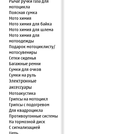
Рычаг ручки газа для
мотоцикла
Поясная сумка
Мото химия
Мото химия для байка
Мото химия для шлема
Мото химия для
мотоодежды
Подарок мотоциклисту/
мотосувениры
Сетки сиденья
Багажные ремни
Сумки для очков
Сумки на руль
Электронные
аксессуары
Мотоакустика
Грипсы на мотоцикл
Грипсы с подогревом
Для квадроцикла
Противоугонные системы
На тормозной диск
С сигнализацией
Цепь