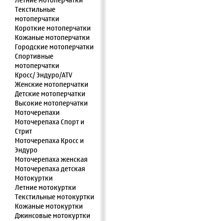
Летние мотоперчатки
Текстильные
мотоперчатки
Короткие мотоперчатки
Кожаные мотоперчатки
Городские мотоперчатки
Спортивные
мотоперчатки
Кросс/ Эндуро/ATV
Женские мотоперчатки
Детские мотоперчатки
Высокие мотоперчатки
Моточерепахи
Моточерепаха Спорт и
Стрит
Моточерепаха Кросс и
Эндуро
Моточерепаха женская
Моточерепаха детская
Мотокуртки
Летние мотокуртки
Текстильные мотокуртки
Кожаные мотокуртки
Джинсовые мотокуртки