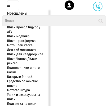
Мотошлемы
Шлем интеграл
Шлем полулицевик
Шлем Кросс / Эндуро /
ATV
Шлем модуляр
Шлем трансформер
Мотошлем каска
Детский мотошлем
Шлем для квадроцикла
Шлем Чоппер/ Кафе
рейсер
Подшлемники и мото
маски
Визоры и Pinlock
Средство по очистке
шлема
Мотогарнитура
Ушки и аксессуары на
шлем
Подсветка на шлем