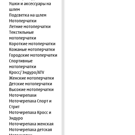
Ушки и аксессуары на
шлем
Подсветка на шлем
Мотоперчатки
Летние мотоперчатки
Текстильные
мотоперчатки
Короткие мотоперчатки
Кожаные мотоперчатки
Городские мотоперчатки
Спортивные
мотоперчатки
Кросс/ Эндуро/ATV
Женские мотоперчатки
Детские мотоперчатки
Высокие мотоперчатки
Моточерепахи
Моточерепаха Спорт и
Стрит
Моточерепаха Кросс и
Эндуро
Моточерепаха женская
Моточерепаха детская