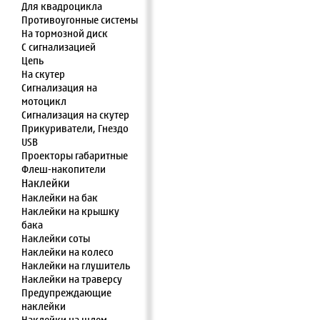
Для квадроцикла
Противоугонные системы
На тормозной диск
С сигнализацией
Цепь
На скутер
Сигнализация на
мотоцикл
Сигнализация на скутер
Прикуриватели, Гнездо
USB
Проекторы габаритные
Флеш-накопители
Наклейки
Наклейки на бак
Наклейки на крышку
бака
Наклейки соты
Наклейки на колесо
Наклейки на глушитель
Наклейки на траверсу
Предупреждающие
наклейки