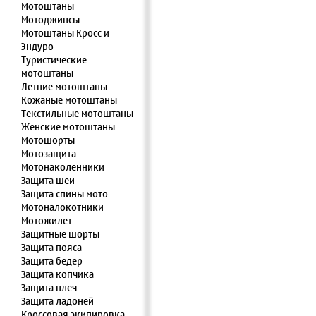
Мотоштаны
Мотоджинсы
Мотоштаны Кросс и
Эндуро
Туристические
мотоштаны
Летние мотоштаны
Кожаные мотоштаны
Текстильные мотоштаны
Женские мотоштаны
Мотошорты
Мотозащита
Мотонаколенники
Защита шеи
Защита спины мото
Мотоналокотники
Мотожилет
Защитные шорты
Защита пояса
Защита бедер
Защита копчика
Защита плеч
Защита ладоней
Кроссовая экипировка