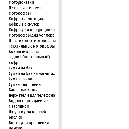
Моторюкзаки
Питьевые системы
Мотокофры
Кофры на мотоцикл
Кофры на скутер
Кофры для квадроцикла
Мотокофры для чоппера
Пластиковые мотокофры
Текстильные мотокофры
Боковые кофры
Задний (центральный)
кофр
Сумки на бак
Сумки на бак на магнитах
Сумка на хвост
Сумка для шлема
Багажные сетки
Держатели для телефона
Водонепроницаемые
С зарядкой
Шнурки для ключей
Брелки
Болты для крепления
номера