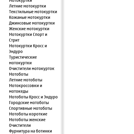
Мотокуртки
Летние мотокуртки
Текстильные мотокуртки
Кожаные мотокуртки
Джинсовые мотокуртки
Женские мотокуртки
Мотокуртки Спорт и
Стрит
Мотокуртки Кросс и
Эндуро
Туристические
мотокуртки
Очистители мотокурток
Мотоботы
Летние мотоботы
Мотокроссовки и
мотокеды
Мотоботы Кросс и Эндуро
Городские мотоботы
Спортивные мотоботы
Мотоботы короткие
Мотоботы женские
Очистители
Фурнитура на ботинки