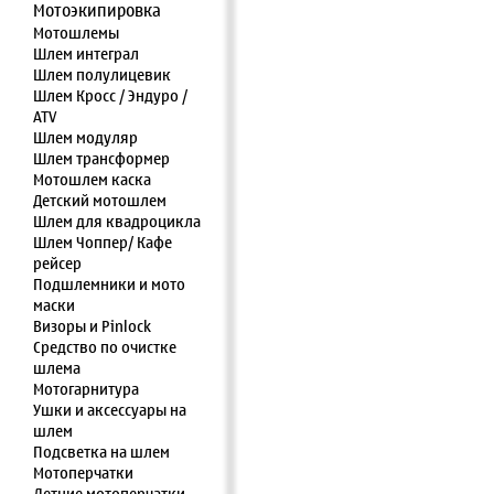
Мотоэкипировка
Мотошлемы
Шлем интеграл
Шлем полулицевик
Шлем Кросс / Эндуро /
ATV
Шлем модуляр
Шлем трансформер
Мотошлем каска
Детский мотошлем
Шлем для квадроцикла
Шлем Чоппер/ Кафе
рейсер
Подшлемники и мото
маски
Визоры и Pinlock
Средство по очистке
шлема
Мотогарнитура
Ушки и аксессуары на
шлем
Подсветка на шлем
Мотоперчатки