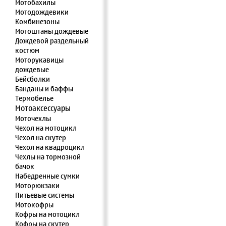
Мотобахилы
Мотодождевики
Комбинезоны
Мотоштаны дождевые
Дождевой раздельный
костюм
Моторукавицы
дождевые
Бейсболки
Банданы и баффы
Термобелье
Мотоаксессуары
Моточехлы
Чехол на мотоцикл
Чехол на скутер
Чехол на квадроцикл
Чехлы на тормозной
бачок
Набедренные сумки
Моторюкзаки
Питьевые системы
Мотокофры
Кофры на мотоцикл
Кофры на скутер