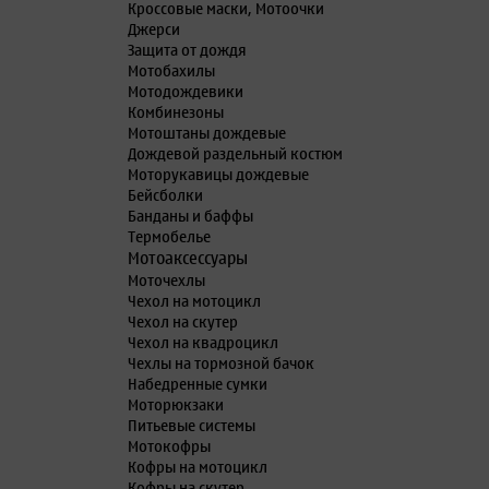
Кроссовые маски, Мотоочки
Джерси
Защита от дождя
Мотобахилы
Мотодождевики
Комбинезоны
Мотоштаны дождевые
Дождевой раздельный костюм
Моторукавицы дождевые
Бейсболки
Банданы и баффы
Термобелье
Мотоаксессуары
Моточехлы
Чехол на мотоцикл
Чехол на скутер
Чехол на квадроцикл
Чехлы на тормозной бачок
Набедренные сумки
Моторюкзаки
Питьевые системы
Мотокофры
Кофры на мотоцикл
Кофры на скутер