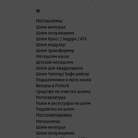
Мотошлемы
Шлем интеграл
Шлем полулицевик
Шлем Кросс / Эндуро / ATV
Шлем модуляр
Шлем трансформер
Мотошлем каска
Детский мотошлем
Шлем для квадроцикла
Шлем Чоппер/ Кафе рейсер
Подшлемники и мото маски
Визоры и Pinlock
Средство по очистке шлема
Мотогарнитура
Ушки и аксессуары на шлем
Подсветка на шлем
Мотоэкипировка
Мотошлемы
Шлем интеграл
Шлем полулицевик