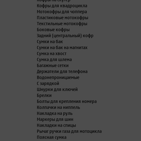
Кофры для квадроцикла
Мотокофры для чоппера
Пластиковые мотокофры
Текстильные мотокофры
Боковые кофры
Задний (центральный) кофр
Сумки на бак
Сумки на бак на магнитах
Сумка на хвост
Сумка для шлема
Багажные сетки
Держатели для телефона
Водонепроницаемые
С зарядкой
Шнурки для ключей
Брелки
Болты для крепления номера
Колпачки на ниппель
Накладка на руль
Маркеры для шин
Накладки на спицы
Рычаг ручки газа для мотоцикла
Поясная сумка