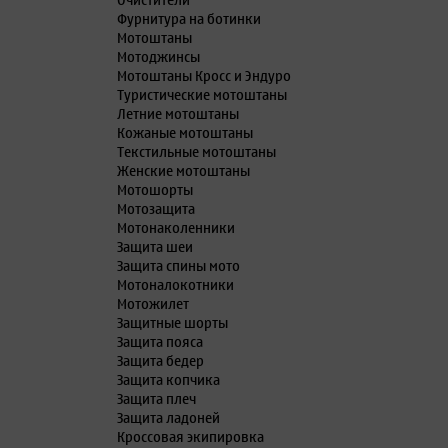
Очистители
Фурнитура на ботинки
Мотоштаны
Мотоджинсы
Мотоштаны Кросс и Эндуро
Туристические мотоштаны
Летние мотоштаны
Кожаные мотоштаны
Текстильные мотоштаны
Женские мотоштаны
Мотошорты
Мотозащита
Мотонаколенники
Защита шеи
Защита спины мото
Мотоналокотники
Мотожилет
Защитные шорты
Защита пояса
Защита бедер
Защита копчика
Защита плеч
Защита ладоней
Кроссовая экипировка