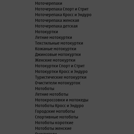
Моточерепахи
Моточерепаха Спорт и Стрит
Моточерепаха Кросс и Эндуро
Моточерепаха женская
Моточерепаха детская
Мотокуртки
Летние мотокуртки
Текстильные мотокуртки
Кожаные мотокуртки
Джинсовые мотокуртки
Женские мотокуртки
Мотокуртки Спорт и Стрит
Мотокуртки Кросс и Эндуро
Туристические мотокуртки
Очистители мотокурток
Мотоботы
Летние мотоботы
Мотокроссовки и мотокеды
Мотоботы Кросс и Эндуро
Городские мотоботы
Спортивные мотоботы
Мотоботы короткие
Мотоботы женские