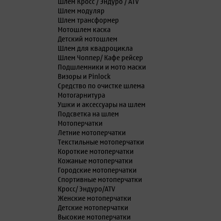
Шлем Кросс / Эндуро / ATV
Шлем модуляр
Шлем трансформер
Мотошлем каска
Детский мотошлем
Шлем для квадроцикла
Шлем Чоппер/ Кафе рейсер
Подшлемники и мото маски
Визоры и Pinlock
Средство по очистке шлема
Мотогарнитура
Ушки и аксессуары на шлем
Подсветка на шлем
Мотоперчатки
Летние мотоперчатки
Текстильные мотоперчатки
Короткие мотоперчатки
Кожаные мотоперчатки
Городские мотоперчатки
Спортивные мотоперчатки
Кросс/ Эндуро/ATV
Женские мотоперчатки
Детские мотоперчатки
Высокие мотоперчатки