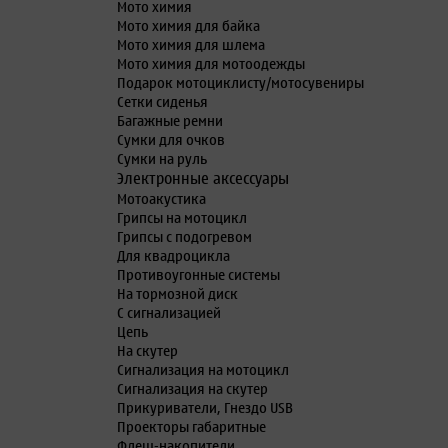
Мото химия
Мото химия для байка
Мото химия для шлема
Мото химия для мотоодежды
Подарок мотоциклисту/мотосувениры
Сетки сиденья
Багажные ремни
Сумки для очков
Сумки на руль
Электронные аксессуары
Мотоакустика
Грипсы на мотоцикл
Грипсы с подогревом
Для квадроцикла
Противоугонные системы
На тормозной диск
С сигнализацией
Цепь
На скутер
Сигнализация на мотоцикл
Сигнализация на скутер
Прикуриватели, Гнездо USB
Проекторы габаритные
Флеш-накопители