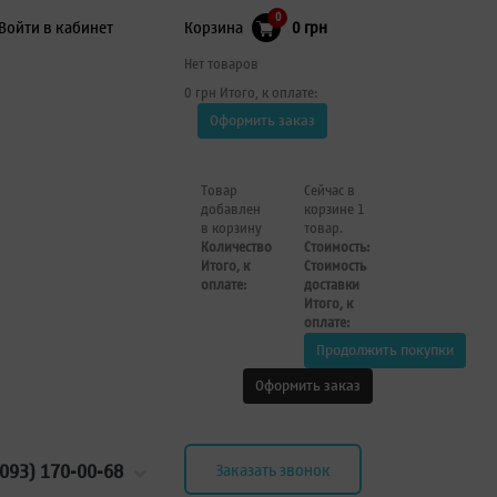
0
Войти в кабинет
Корзина
0 грн
Нет товаров
0 грн
Итого, к оплате:
Оформить заказ
Товар
Сейчас в
добавлен
корзине 1
в корзину
товар.
Количество
Стоимость:
Итого, к
Стоимость
оплате:
доставки
Итого, к
оплате:
Продолжить покупки
Оформить заказ
(093) 170-00-68
Заказать звонок