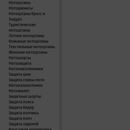
Мотоштаны
Мотоджинсы
Мотоштаны Кросс и
Эндуро
Туристические
мотоштаны
Летние мотоштаны
Кожаные мотоштаны
Текстильные мотоштаны
Женские мотоштаны
Мотошорты
Мотозащита
Мотонаколенники
Защита шеи
Защита спины мото
Мотоналокотники
Мотожилет
Защитные шорты
Защита пояса
Защита бедер
Защита копчика
Защита плеч
Защита ладоней
Кроссовая экипировка