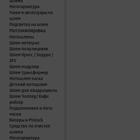
шлема
Мотогарнитура
Ушки и аксессуары на
шлем
Подсветка на шлем
Мотоэкипировка
Мотошлемы
Шлем интеграл
Шлем полулицевик
Шлем Кросс / Эндуро /
ATV
Шлем модуляр
Шлем трансформер
Мотошлем каска
Детский мотошлем
Шлем для квадроцикла
Шлем Чоппер/ Кафе
рейсер
Подшлемники и мото
маски
Визоры и Pinlock
Средство по очистке
шлема
Мотогарнитура