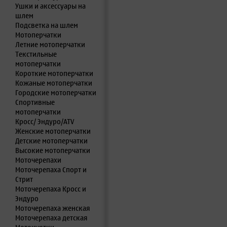
Ушки и аксессуары на
шлем
Подсветка на шлем
Мотоперчатки
Летние мотоперчатки
Текстильные
мотоперчатки
Короткие мотоперчатки
Кожаные мотоперчатки
Городские мотоперчатки
Спортивные
мотоперчатки
Кросс/ Эндуро/ATV
Женские мотоперчатки
Детские мотоперчатки
Высокие мотоперчатки
Моточерепахи
Моточерепаха Спорт и
Стрит
Моточерепаха Кросс и
Эндуро
Моточерепаха женская
Моточерепаха детская