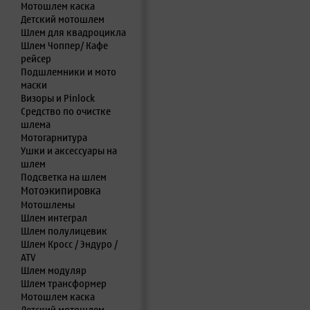
Мотошлем каска
Детский мотошлем
Шлем для квадроцикла
Шлем Чоппер/ Кафе
рейсер
Подшлемники и мото
маски
Визоры и Pinlock
Средство по очистке
шлема
Мотогарнитура
Ушки и аксессуары на
шлем
Подсветка на шлем
Мотоэкипировка
Мотошлемы
Шлем интеграл
Шлем полулицевик
Шлем Кросс / Эндуро /
ATV
Шлем модуляр
Шлем трансформер
Мотошлем каска