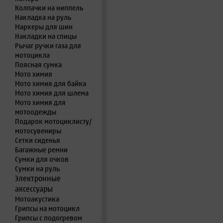
Колпачки на ниппель
Накладка на руль
Маркеры для шин
Накладки на спицы
Рычаг ручки газа для
мотоцикла
Поясная сумка
Мото химия
Мото химия для байка
Мото химия для шлема
Мото химия для
мотоодежды
Подарок мотоциклисту/
мотосувениры
Сетки сиденья
Багажные ремни
Сумки для очков
Сумки на руль
Электронные
аксессуары
Мотоакустика
Грипсы на мотоцикл
Грипсы с подогревом