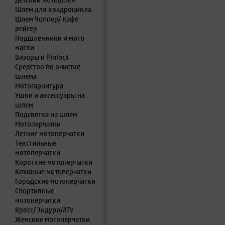
Детский мотошлем
Шлем для квадроцикла
Шлем Чоппер/ Кафе
рейсер
Подшлемники и мото
маски
Визоры и Pinlock
Средство по очистке
шлема
Мотогарнитура
Ушки и аксессуары на
шлем
Подсветка на шлем
Мотоперчатки
Летние мотоперчатки
Текстильные
мотоперчатки
Короткие мотоперчатки
Кожаные мотоперчатки
Городские мотоперчатки
Спортивные
мотоперчатки
Кросс/ Эндуро/ATV
Женские мотоперчатки