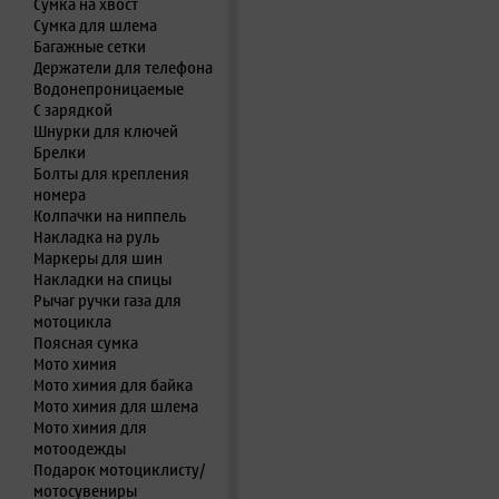
Сумка на хвост
Сумка для шлема
Багажные сетки
Держатели для телефона
Водонепроницаемые
С зарядкой
Шнурки для ключей
Брелки
Болты для крепления
номера
Колпачки на ниппель
Накладка на руль
Маркеры для шин
Накладки на спицы
Рычаг ручки газа для
мотоцикла
Поясная сумка
Мото химия
Мото химия для байка
Мото химия для шлема
Мото химия для
мотоодежды
Подарок мотоциклисту/
мотосувениры