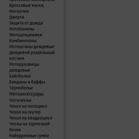
Кроссовые маски,
Мотоочки
Джерси
Защита от дождя
Мотобахилы
Мотодождевики
Комбинезоны
Мотоштаны дождевые
Дождевой раздельный
костюм
Моторукавицы
дождевые
Бейсболки
Банданы и баффы
Термобелье
Мотоаксессуары
Моточехлы
Чехол на мотоцикл
Чехол на скутер
Чехол на квадроцикл
Чехлы на тормозной
бачок
Набедренные сумки