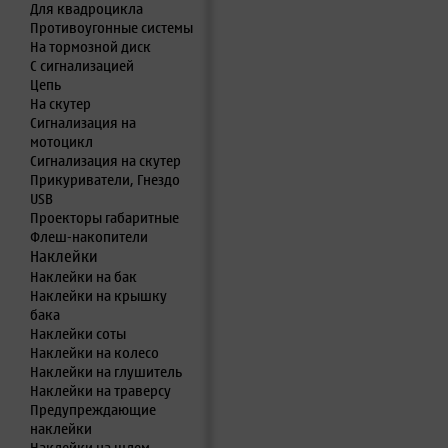
Для квадроцикла
Противоугонные системы
На тормозной диск
С сигнализацией
Цепь
На скутер
Сигнализация на
мотоцикл
Сигнализация на скутер
Прикуриватели, Гнездо
USB
Проекторы габаритные
Флеш-накопители
Наклейки
Наклейки на бак
Наклейки на крышку
бака
Наклейки соты
Наклейки на колесо
Наклейки на глушитель
Наклейки на траверсу
Предупреждающие
наклейки