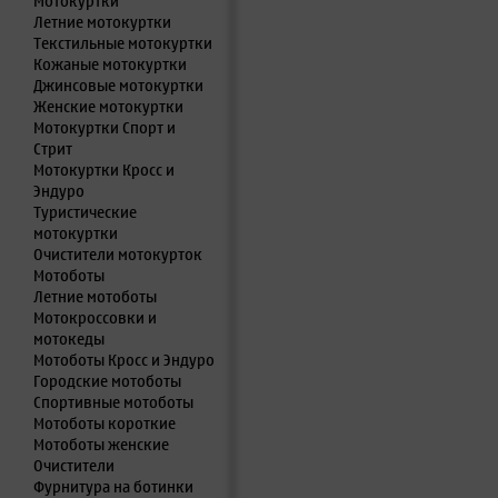
Мотокуртки
Летние мотокуртки
Текстильные мотокуртки
Кожаные мотокуртки
Джинсовые мотокуртки
Женские мотокуртки
Мотокуртки Спорт и
Стрит
Мотокуртки Кросс и
Эндуро
Туристические
мотокуртки
Очистители мотокурток
Мотоботы
Летние мотоботы
Мотокроссовки и
мотокеды
Мотоботы Кросс и Эндуро
Городские мотоботы
Спортивные мотоботы
Мотоботы короткие
Мотоботы женские
Очистители
Фурнитура на ботинки