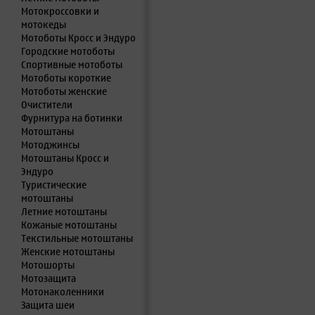
Мотокроссовки и
мотокеды
Мотоботы Кросс и Эндуро
Городские мотоботы
Спортивные мотоботы
Мотоботы короткие
Мотоботы женские
Очистители
Фурнитура на ботинки
Мотоштаны
Мотоджинсы
Мотоштаны Кросс и
Эндуро
Туристические
мотоштаны
Летние мотоштаны
Кожаные мотоштаны
Текстильные мотоштаны
Женские мотоштаны
Мотошорты
Мотозащита
Мотонаколенники
Защита шеи