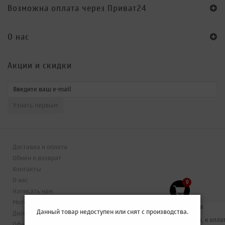
Возможна оплата через Приват24
O нас
Акции и скидки
Доставка и оплата
Обмен и возврат
Контакты
О нас
0
Написать нам
Мотоблог
Нет товаров
Данный товар недоступен или снят с производства.
Дилерам
0 грн
Итого, к оплат
Оферта