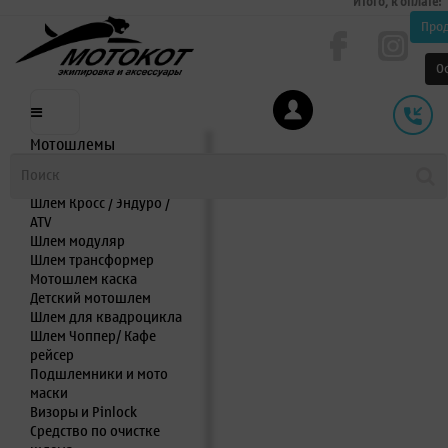
Итого, к оплате:
Про
О
Мотошлемы
Шлем интеграл
Шлем полулицевик
Шлем Кросс / Эндуро /
ATV
Шлем модуляр
Шлем трансформер
Мотошлем каска
Детский мотошлем
Шлем для квадроцикла
Шлем Чоппер/ Кафе
рейсер
Подшлемники и мото
маски
Визоры и Pinlock
Средство по очистке