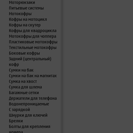
Моторюкзаки
Питьевые системы
Мотокофры
Кофры на мотоцикл
Кофры на скутер
Кофры для квадроцикла
Мотокофры для чоппера
Пластиковые мотокофры
Текстильные мотокофры
Боковые кофры
Задний (центральный)
кофр
Сумки на бак
Сумки на бак на магнитах
Сумка на хвост
Сумка для шлема
Багажные сетки
Держатели для телефона
Водонепроницаемые
С зарядкой
Шнурки для ключей
Брелки
Болты для крепления
номера