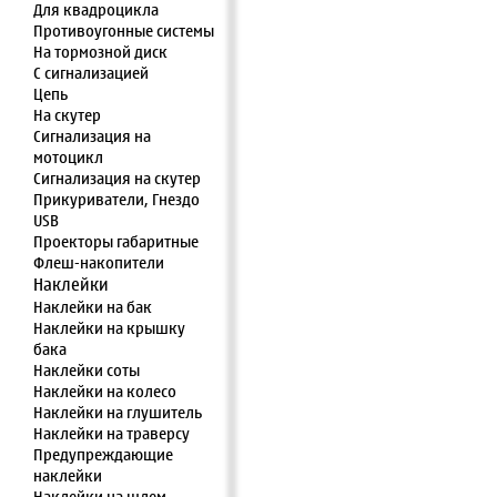
Для квадроцикла
Противоугонные системы
На тормозной диск
С сигнализацией
Цепь
На скутер
Сигнализация на
мотоцикл
Сигнализация на скутер
Прикуриватели, Гнездо
USB
Проекторы габаритные
Флеш-накопители
Наклейки
Наклейки на бак
Наклейки на крышку
бака
Наклейки соты
Наклейки на колесо
Наклейки на глушитель
Наклейки на траверсу
Предупреждающие
наклейки