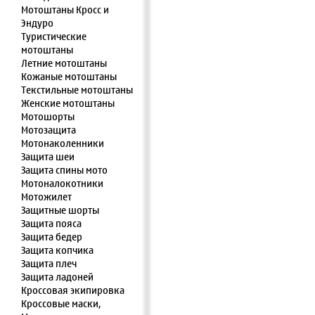
Мотоштаны Кросс и
Эндуро
Туристические
мотоштаны
Летние мотоштаны
Кожаные мотоштаны
Текстильные мотоштаны
Женские мотоштаны
Мотошорты
Мотозащита
Мотонаколенники
Защита шеи
Защита спины мото
Мотоналокотники
Мотожилет
Защитные шорты
Защита пояса
Защита бедер
Защита копчика
Защита плеч
Защита ладоней
Кроссовая экипировка
Кроссовые маски,