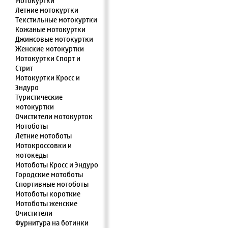
Мотокуртки
Летние мотокуртки
Текстильные мотокуртки
Кожаные мотокуртки
Джинсовые мотокуртки
Женские мотокуртки
Мотокуртки Спорт и
Стрит
Мотокуртки Кросс и
Эндуро
Туристические
мотокуртки
Очистители мотокурток
Мотоботы
Летние мотоботы
Мотокроссовки и
мотокеды
Мотоботы Кросс и Эндуро
Городские мотоботы
Спортивные мотоботы
Мотоботы короткие
Мотоботы женские
Очистители
Фурнитура на ботинки