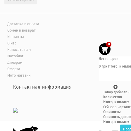
Доставка и оплата
Обмен и возврат
Контакты
О нас
0
Написать нам
Мотоблог
Нет товаров
Дилерам
0 грн
Итого, к оплат
Оферта
Мото магазин
Контактная информация
Товар добавлен 
Количество
Итого, к оплате:
Сейчас в корзине
Стоимость:
Стоимость доста
Итого, к оплате:
Про