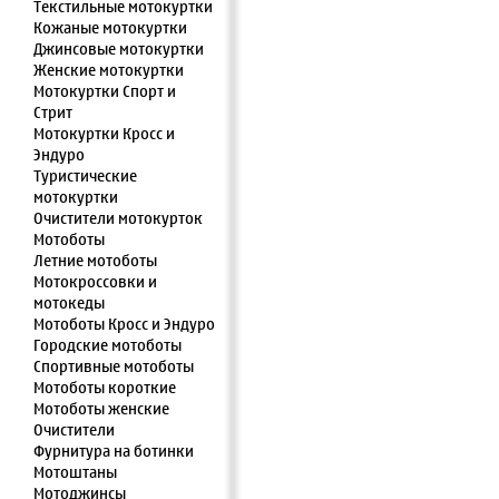
Текстильные мотокуртки
Кожаные мотокуртки
Джинсовые мотокуртки
Женские мотокуртки
Мотокуртки Спорт и
Стрит
Мотокуртки Кросс и
Эндуро
Туристические
мотокуртки
Очистители мотокурток
Мотоботы
Летние мотоботы
Мотокроссовки и
мотокеды
Мотоботы Кросс и Эндуро
Городские мотоботы
Спортивные мотоботы
Мотоботы короткие
Мотоботы женские
Очистители
Фурнитура на ботинки
Мотоштаны
Мотоджинсы