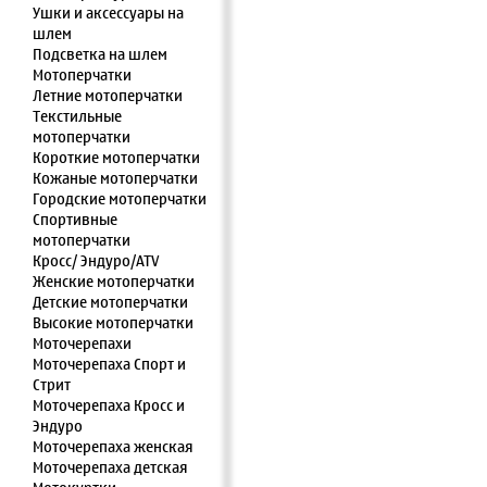
Ушки и аксессуары на
шлем
Подсветка на шлем
Мотоперчатки
Летние мотоперчатки
Текстильные
мотоперчатки
Короткие мотоперчатки
Кожаные мотоперчатки
Городские мотоперчатки
Спортивные
мотоперчатки
Кросс/ Эндуро/ATV
Женские мотоперчатки
Детские мотоперчатки
Высокие мотоперчатки
Моточерепахи
Моточерепаха Спорт и
Стрит
Моточерепаха Кросс и
Эндуро
Моточерепаха женская
Моточерепаха детская