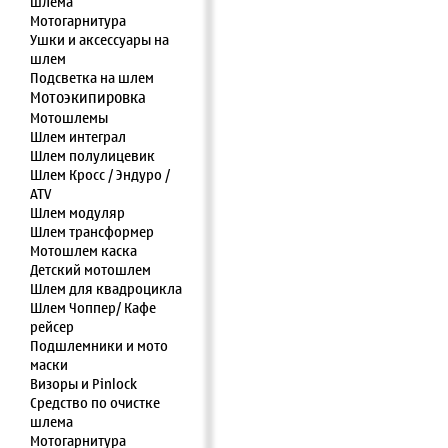
шлема
Мотогарнитура
Ушки и аксессуары на
шлем
Подсветка на шлем
Мотоэкипировка
Мотошлемы
Шлем интеграл
Шлем полулицевик
Шлем Кросс / Эндуро /
ATV
Шлем модуляр
Шлем трансформер
Мотошлем каска
Детский мотошлем
Шлем для квадроцикла
Шлем Чоппер/ Кафе
рейсер
Подшлемники и мото
маски
Визоры и Pinlock
Средство по очистке
шлема
Мотогарнитура