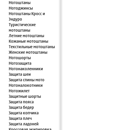
Мотоштаны
Мотоджинсы
Мотоштаны Кросс и
Эндуро
Туристические
мотоштаны
Летние мотоштаны
Кожаные мотоштаны
Текстильные мотоштаны
Женские мотоштаны
Мотошорты
Мотозащита
Мотонаколенники
Защита шеи
Защита спины мото
Мотоналокотники
Мотожилет
Защитные шорты
Защита пояса
Защита бедер
Защита копчика
Защита плеч
Защита ладоней
Кроссовая экипировка