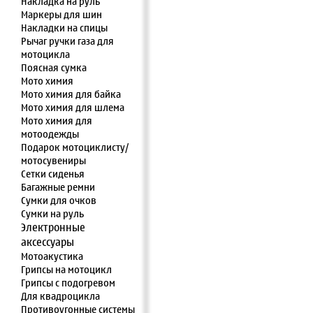
Накладка на руль
Маркеры для шин
Накладки на спицы
Рычаг ручки газа для
мотоцикла
Поясная сумка
Мото химия
Мото химия для байка
Мото химия для шлема
Мото химия для
мотоодежды
Подарок мотоциклисту/
мотосувениры
Сетки сиденья
Багажные ремни
Сумки для очков
Сумки на руль
Электронные
аксессуары
Мотоакустика
Грипсы на мотоцикл
Грипсы с подогревом
Для квадроцикла
Противоугонные системы