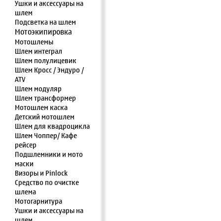
Ушки и аксессуары на
шлем
Подсветка на шлем
Мотоэкипировка
Мотошлемы
Шлем интеграл
Шлем полулицевик
Шлем Кросс / Эндуро /
ATV
Шлем модуляр
Шлем трансформер
Мотошлем каска
Детский мотошлем
Шлем для квадроцикла
Шлем Чоппер/ Кафе
рейсер
Подшлемники и мото
маски
Визоры и Pinlock
Средство по очистке
шлема
Мотогарнитура
Ушки и аксессуары на
шлем