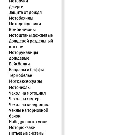
Мотоочки
Джерси
Защита от дождя
Мотобахилы
Мотодождевики
Комбинезоны
Мотоштаны дождевые
Дождевой раздельный
костюм
Моторукавицы
дождевые
Бейсболки
Банданы и баффы
Термобелье
Мотоаксессуары
Моточехлы
Чехол на мотоцикл
Чехол на скутер
Чехол на квадроцикл
Чехлы на тормозной
бачок
Набедренные сумки
Моторюкзаки
Питьевые системы