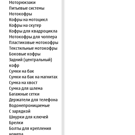
Моторюкзаки
Питьевые системы
Мотокофры
Кофры на мотоцикл
Кофры на скутер
Кофры для квадроцикла
Мотокофры для чоппера
Пластиковые мотокофры
Текстильные мотокофры
Боковые кофры
Задний (центральный)
кофр
Сумки на бак
Сумки на бак на магнитах
Сумка на хвост
Сумка для шлема
Багажные сетки
Держатели для телефона
Водонепроницаемые
С зарядкой
Шнурки для ключей
Брелки
Болты для крепления
номера