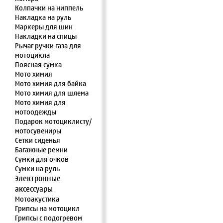
Колпачки на ниппель
Накладка на руль
Маркеры для шин
Накладки на спицы
Рычаг ручки газа для
мотоцикла
Поясная сумка
Мото химия
Мото химия для байка
Мото химия для шлема
Мото химия для
мотоодежды
Подарок мотоциклисту/
мотосувениры
Сетки сиденья
Багажные ремни
Сумки для очков
Сумки на руль
Электронные
аксессуары
Мотоакустика
Грипсы на мотоцикл
Грипсы с подогревом