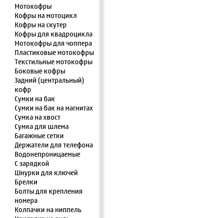
Мотокофры
Кофры на мотоцикл
Кофры на скутер
Кофры для квадроцикла
Мотокофры для чоппера
Пластиковые мотокофры
Текстильные мотокофры
Боковые кофры
Задний (центральный)
кофр
Сумки на бак
Сумки на бак на магнитах
Сумка на хвост
Сумка для шлема
Багажные сетки
Держатели для телефона
Водонепроницаемые
С зарядкой
Шнурки для ключей
Брелки
Болты для крепления
номера
Колпачки на ниппель