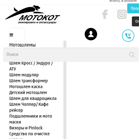
Итого, к оплате:
Про
О
Мотошлемы
Шлем интеграл
Шлем полулицевик
Шлем Кросс / Эндуро /
ATV
Шлем модуляр
Шлем трансформер
Мотошлем каска
Детский мотошлем
Шлем для квадроцикла
Шлем Чоппер/ Кафе
рейсер
Подшлемники и мото
маски
Визоры и Pinlock
Средство по очистке