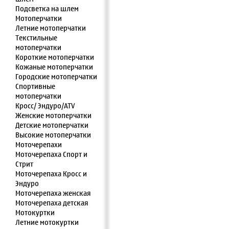
Подсветка на шлем
Мотоперчатки
Летние мотоперчатки
Текстильные
мотоперчатки
Короткие мотоперчатки
Кожаные мотоперчатки
Городские мотоперчатки
Спортивные
мотоперчатки
Кросс/ Эндуро/ATV
Женские мотоперчатки
Детские мотоперчатки
Высокие мотоперчатки
Моточерепахи
Моточерепаха Спорт и
Стрит
Моточерепаха Кросс и
Эндуро
Моточерепаха женская
Моточерепаха детская
Мотокуртки
Летние мотокуртки