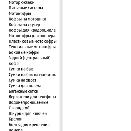
Моторюкзаки
Питьевые системы
Мотокофры
Кофры на мотоцикл
Кофры на скутер
Кофры для квадроцикла
Мотокофры для чоппера
Пластиковые мотокофры
Текстильные мотокофры
Боковые кофры
Задний (центральный)
кофр
Сумки на бак
Сумки на бак на магнитах
Сумка на хвост
Сумка для шлема
Багажные сетки
Держатели для телефона
Водонепроницаемые
С зарядкой
Шнурки для ключей
Брелки
Болты для крепления
номера