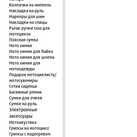
Колпачки на ниппель
Накладка на руль
Маркеры для шин
Накладки на спицы
Рычаг ручки газа для
мотоцикла
Поясная сумка
Мото химия
Мото химия для байка
Мото химия для шлема
Мото химия для
мотоодежды
Подарок мотоциклисту/
мотосувениры
Сетки сиденья
Багажные ремни
Сумки для очков
Сумки на руль
Электронные
аксессуары
Мотоакустика
Грипсы на мотоцикл
Грипсы с подогревом