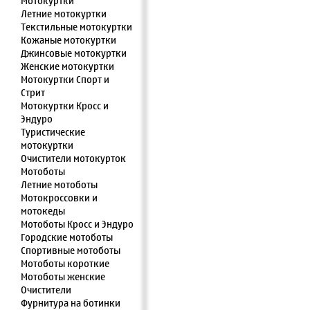
Мотокуртки
Летние мотокуртки
Текстильные мотокуртки
Кожаные мотокуртки
Джинсовые мотокуртки
Женские мотокуртки
Мотокуртки Спорт и
Стрит
Мотокуртки Кросс и
Эндуро
Туристические
мотокуртки
Очистители мотокурток
Мотоботы
Летние мотоботы
Мотокроссовки и
мотокеды
Мотоботы Кросс и Эндуро
Городские мотоботы
Спортивные мотоботы
Мотоботы короткие
Мотоботы женские
Очистители
Фурнитура на ботинки