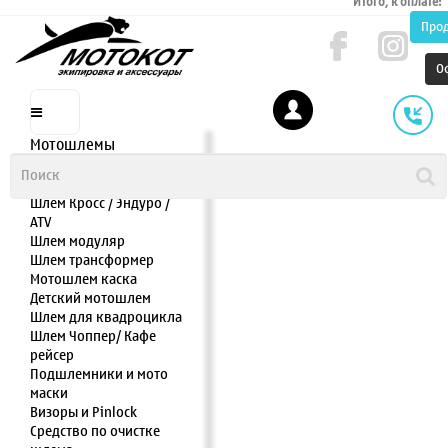
Итого, к оплате:
Про
О
Мотошлемы
Шлем интеграл
Шлем полулицевик
Шлем Кросс / Эндуро /
ATV
Шлем модуляр
Шлем трансформер
Мотошлем каска
Детский мотошлем
Шлем для квадроцикла
Шлем Чоппер/ Кафе
рейсер
Подшлемники и мото
маски
Визоры и Pinlock
Средство по очистке