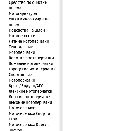
Средство по очистке
шлема
Мотогарнитура
Ушки и аксессуары на
шлем
Подсветка на шлем
Мотоперчатки
Летние мотоперчатки
Текстильные
мотоперчатки
Короткие мотоперчатки
Кожаные мотоперчатки
Городские мотоперчатки
Спортивные
мотоперчатки
Кросс/ Эндуро/ATV
Женские мотоперчатки
Детские мотоперчатки
Высокие мотоперчатки
Моточерепахи
Моточерепаха Спорт и
Стрит
Моточерепаха Кросс и
Эндуро