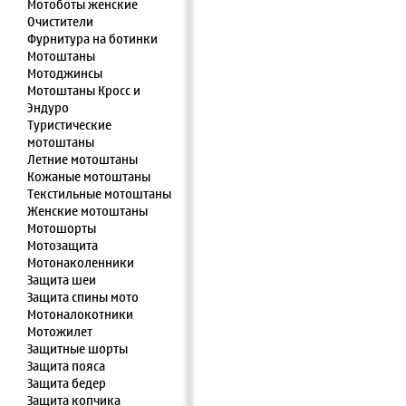
Мотоботы женские
Очистители
Фурнитура на ботинки
Мотоштаны
Мотоджинсы
Мотоштаны Кросс и
Эндуро
Туристические
мотоштаны
Летние мотоштаны
Кожаные мотоштаны
Текстильные мотоштаны
Женские мотоштаны
Мотошорты
Мотозащита
Мотонаколенники
Защита шеи
Защита спины мото
Мотоналокотники
Мотожилет
Защитные шорты
Защита пояса
Защита бедер
Защита копчика