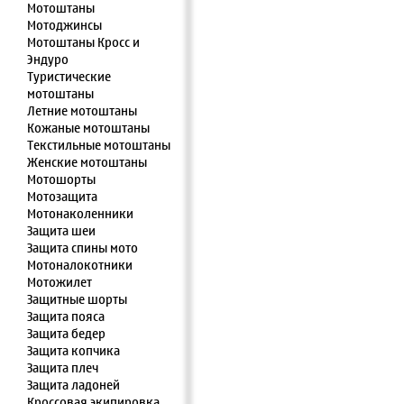
Мотоштаны
Мотоджинсы
Мотоштаны Кросс и
Эндуро
Туристические
мотоштаны
Летние мотоштаны
Кожаные мотоштаны
Текстильные мотоштаны
Женские мотоштаны
Мотошорты
Мотозащита
Мотонаколенники
Защита шеи
Защита спины мото
Мотоналокотники
Мотожилет
Защитные шорты
Защита пояса
Защита бедер
Защита копчика
Защита плеч
Защита ладоней
Кроссовая экипировка