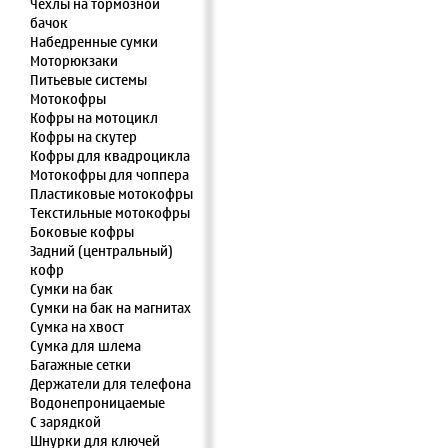
Чехлы на тормозной
бачок
Набедренные сумки
Моторюкзаки
Питьевые системы
Мотокофры
Кофры на мотоцикл
Кофры на скутер
Кофры для квадроцикла
Мотокофры для чоппера
Пластиковые мотокофры
Текстильные мотокофры
Боковые кофры
Задний (центральный)
кофр
Сумки на бак
Сумки на бак на магнитах
Сумка на хвост
Сумка для шлема
Багажные сетки
Держатели для телефона
Водонепроницаемые
С зарядкой
Шнурки для ключей