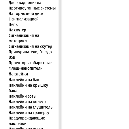
Для квадроцикла
Противоугонные системы
На тормозной диск
С сигнализацией
Цепь
На скутер
Сигнализация на
мотоцикл
Сигнализация на скутер
Прикуриватели, Гнездо
USB
Проекторы габаритные
Флеш-накопители
Наклейки
Наклейки на бак
Наклейки на крышку
бака
Наклейки соты
Наклейки на колесо
Наклейки на глушитель
Наклейки на траверсу
Предупреждающие
наклейки