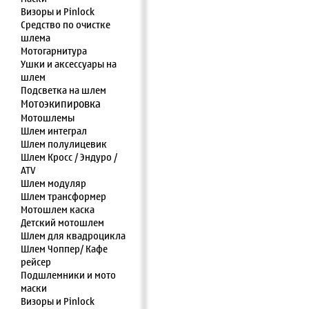
Визоры и Pinlock
Средство по очистке
шлема
Мотогарнитура
Ушки и аксессуары на
шлем
Подсветка на шлем
Мотоэкипировка
Мотошлемы
Шлем интеграл
Шлем полулицевик
Шлем Кросс / Эндуро /
ATV
Шлем модуляр
Шлем трансформер
Мотошлем каска
Детский мотошлем
Шлем для квадроцикла
Шлем Чоппер/ Кафе
рейсер
Подшлемники и мото
маски
Визоры и Pinlock