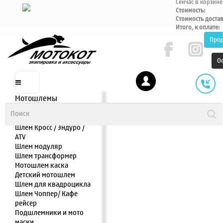
Сейчас в корзине
Стоимость:
Стоимость доста
Итого, к оплате:
Про
О
Мотошлемы
Шлем интеграл
Шлем полулицевик
Шлем Кросс / Эндуро /
ATV
Шлем модуляр
Шлем трансформер
Мотошлем каска
Детский мотошлем
Шлем для квадроцикла
Шлем Чоппер/ Кафе
рейсер
Подшлемники и мото
маски