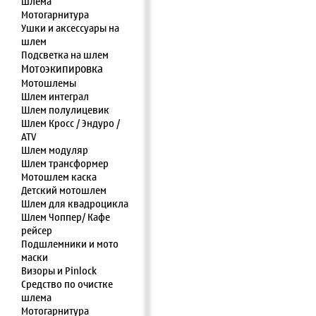
шлема
Мотогарнитура
Ушки и аксессуары на
шлем
Подсветка на шлем
Мотоэкипировка
Мотошлемы
Шлем интеграл
Шлем полулицевик
Шлем Кросс / Эндуро /
ATV
Шлем модуляр
Шлем трансформер
Мотошлем каска
Детский мотошлем
Шлем для квадроцикла
Шлем Чоппер/ Кафе
рейсер
Подшлемники и мото
маски
Визоры и Pinlock
Средство по очистке
шлема
Мотогарнитура