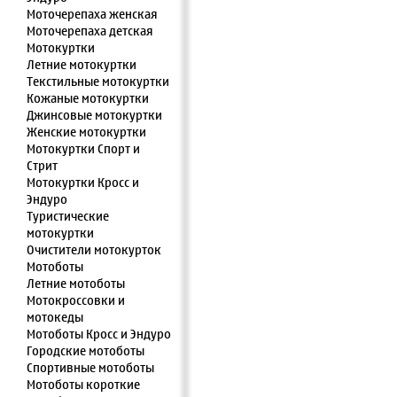
Моточерепаха женская
Моточерепаха детская
Мотокуртки
Летние мотокуртки
Текстильные мотокуртки
Кожаные мотокуртки
Джинсовые мотокуртки
Женские мотокуртки
Мотокуртки Спорт и
Стрит
Мотокуртки Кросс и
Эндуро
Туристические
мотокуртки
Очистители мотокурток
Мотоботы
Летние мотоботы
Мотокроссовки и
мотокеды
Мотоботы Кросс и Эндуро
Городские мотоботы
Спортивные мотоботы
Мотоботы короткие