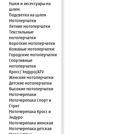
Ушки и аксессуары на
шлем
Подсветка на шлем
Мотоперчатки
Летние мотоперчатки
Текстильные
мотоперчатки
Короткие мотоперчатки
Кожаные мотоперчатки
Городские мотоперчатки
Спортивные
мотоперчатки
Кросс/ Эндуро/ATV
Женские мотоперчатки
Детские мотоперчатки
Высокие мотоперчатки
Моточерепахи
Моточерепаха Спорт и
Стрит
Моточерепаха Кросс и
Эндуро
Моточерепаха женская
Моточерепаха детская