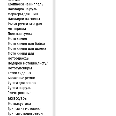
Колпачки на ниппель
Накладка на руль
Маркеры для шин
Накладки на спицы
Рычаг ручки газа для
мотоцикла
Поясная сумка
Мото химия
Мото химия для байка
Мото химия для шлема
Мото химия для
мотоодежды
Подарок мотоциклисту/
мотосувениры
Сетки сиденья
Багажные ремни
Сумки для очков
Сумки на руль
Электронные
аксессуары
Мотоакустика
Грипсы на мотоцикл
Грипсы с подогревом