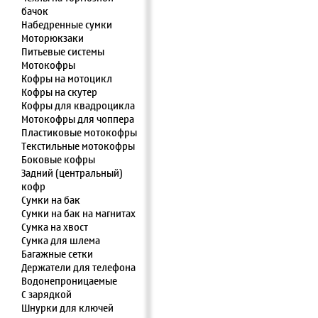
бачок
Набедренные сумки
Моторюкзаки
Питьевые системы
Мотокофры
Кофры на мотоцикл
Кофры на скутер
Кофры для квадроцикла
Мотокофры для чоппера
Пластиковые мотокофры
Текстильные мотокофры
Боковые кофры
Задний (центральный)
кофр
Сумки на бак
Сумки на бак на магнитах
Сумка на хвост
Сумка для шлема
Багажные сетки
Держатели для телефона
Водонепроницаемые
С зарядкой
Шнурки для ключей