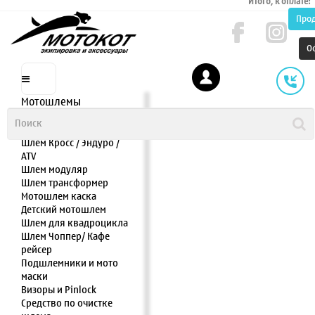
Итого, к оплате:
Про
О
Мотошлемы
Шлем интеграл
Шлем полулицевик
Шлем Кросс / Эндуро /
ATV
Шлем модуляр
Шлем трансформер
Мотошлем каска
Детский мотошлем
Шлем для квадроцикла
Шлем Чоппер/ Кафе
рейсер
Подшлемники и мото
маски
Визоры и Pinlock
Средство по очистке