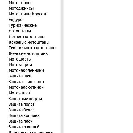
Мотоштаны
Мотоджинсы
Мотоштаны Кросс и
Эндуро
Туристические
мотоштаны
Летние мотоштаны
Кожаные мотоштаны
Текстильные мотоштаны
Женские мотоштаны
Мотошорты
Мотозащита
Мотонаколенники
Защита шеи
Защита спины мото
Мотоналокотники
Мотожилет
Защитные шорты
Защита пояса
Защита бедер
Защита копчика
Защита плеч
Защита ладоней
Кроссовая экипировка