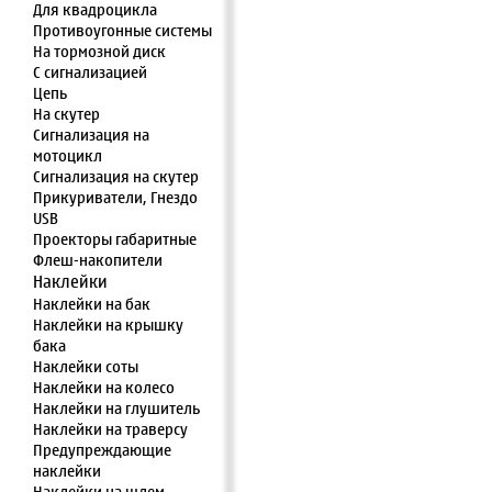
Для квадроцикла
Противоугонные системы
На тормозной диск
С сигнализацией
Цепь
На скутер
Сигнализация на
мотоцикл
Сигнализация на скутер
Прикуриватели, Гнездо
USB
Проекторы габаритные
Флеш-накопители
Наклейки
Наклейки на бак
Наклейки на крышку
бака
Наклейки соты
Наклейки на колесо
Наклейки на глушитель
Наклейки на траверсу
Предупреждающие
наклейки