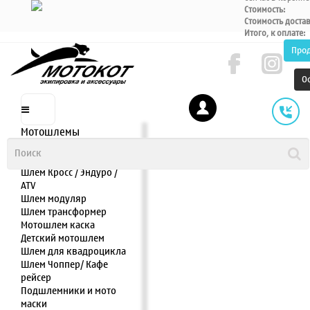
Стоимость:
Стоимость доста
Итого, к оплате:
Про
О
Мотошлемы
Шлем интеграл
Шлем полулицевик
Шлем Кросс / Эндуро /
ATV
Шлем модуляр
Шлем трансформер
Мотошлем каска
Детский мотошлем
Шлем для квадроцикла
Шлем Чоппер/ Кафе
рейсер
Подшлемники и мото
маски