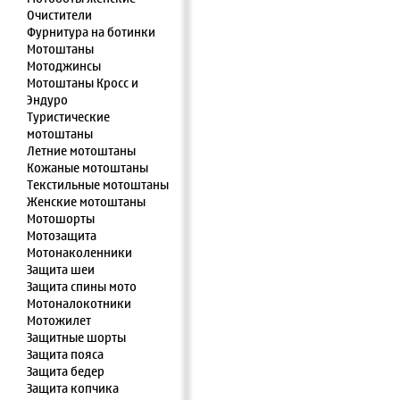
Очистители
Фурнитура на ботинки
Мотоштаны
Мотоджинсы
Мотоштаны Кросс и
Эндуро
Туристические
мотоштаны
Летние мотоштаны
Кожаные мотоштаны
Текстильные мотоштаны
Женские мотоштаны
Мотошорты
Мотозащита
Мотонаколенники
Защита шеи
Защита спины мото
Мотоналокотники
Мотожилет
Защитные шорты
Защита пояса
Защита бедер
Защита копчика