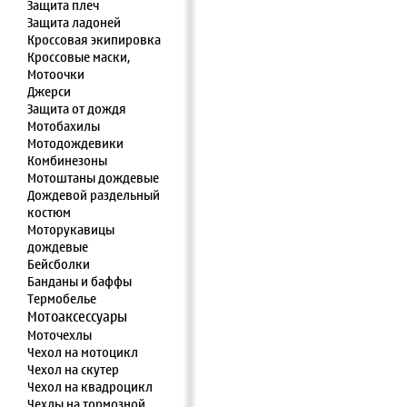
Защита плеч
Защита ладоней
Кроссовая экипировка
Кроссовые маски,
Мотоочки
Джерси
Защита от дождя
Мотобахилы
Мотодождевики
Комбинезоны
Мотоштаны дождевые
Дождевой раздельный
костюм
Моторукавицы
дождевые
Бейсболки
Банданы и баффы
Термобелье
Мотоаксессуары
Моточехлы
Чехол на мотоцикл
Чехол на скутер
Чехол на квадроцикл
Чехлы на тормозной