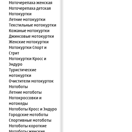
Моточерепаха женская
Моточерепаха детская
Мотокуртки
Летние мотокуртки
Текстильные мотокуртки
Кожаные мотокуртки
Джинсовые мотокуртки
Женские мотокуртки
Мотокуртки Спорт и
Стрит
Мотокуртки Кросс и
Эндуро
Туристические
мотокуртки
Очистители мотокурток
Мотоботы
Летние мотоботы
Мотокроссовки и
мотокеды
Мотоботы Кросс и Эндуро
Городские мотоботы
Спортивные мотоботы
Мотоботы короткие
Мотоботы женские