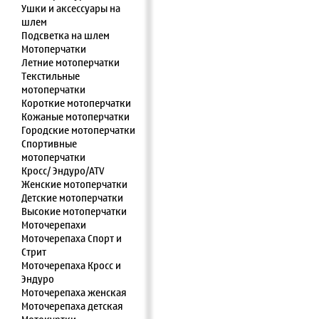
Ушки и аксессуары на
шлем
Подсветка на шлем
Мотоперчатки
Летние мотоперчатки
Текстильные
мотоперчатки
Короткие мотоперчатки
Кожаные мотоперчатки
Городские мотоперчатки
Спортивные
мотоперчатки
Кросс/ Эндуро/ATV
Женские мотоперчатки
Детские мотоперчатки
Высокие мотоперчатки
Моточерепахи
Моточерепаха Спорт и
Стрит
Моточерепаха Кросс и
Эндуро
Моточерепаха женская
Моточерепаха детская