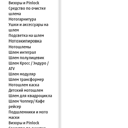
Визоры и Pinlock
Средство по очистке
шлема
Мотогарнитура
Ушки и аксессуары на
шлем
Подсветка на шлем
Мотоэкипировка
Мотошлемы
Шлем интеграл
Шлем полулицевик
Шлем Кросс / Эндуро /
ATV
Шлем модуляр
Шлем трансформер
Мотошлем каска
Детский мотошлем
Шлем для квадроцикла
Шлем Чоппер/ Кафе
рейсер
Подшлемники и мото
маски
Визоры и Pinlock