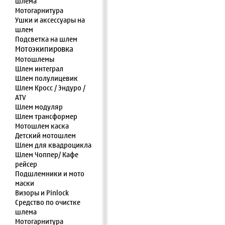
шлема
Мотогарнитура
Ушки и аксессуары на
шлем
Подсветка на шлем
Мотоэкипировка
Мотошлемы
Шлем интеграл
Шлем полулицевик
Шлем Кросс / Эндуро /
ATV
Шлем модуляр
Шлем трансформер
Мотошлем каска
Детский мотошлем
Шлем для квадроцикла
Шлем Чоппер/ Кафе
рейсер
Подшлемники и мото
маски
Визоры и Pinlock
Средство по очистке
шлема
Мотогарнитура