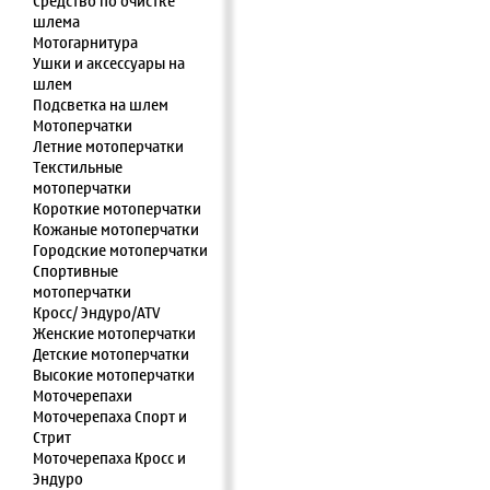
Средство по очистке
шлема
Мотогарнитура
Ушки и аксессуары на
шлем
Подсветка на шлем
Мотоперчатки
Летние мотоперчатки
Текстильные
мотоперчатки
Короткие мотоперчатки
Кожаные мотоперчатки
Городские мотоперчатки
Спортивные
мотоперчатки
Кросс/ Эндуро/ATV
Женские мотоперчатки
Детские мотоперчатки
Высокие мотоперчатки
Моточерепахи
Моточерепаха Спорт и
Стрит
Моточерепаха Кросс и
Эндуро