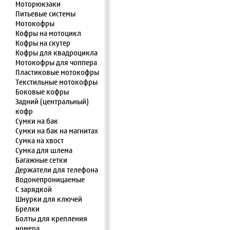
Моторюкзаки
Питьевые системы
Мотокофры
Кофры на мотоцикл
Кофры на скутер
Кофры для квадроцикла
Мотокофры для чоппера
Пластиковые мотокофры
Текстильные мотокофры
Боковые кофры
Задний (центральный)
кофр
Сумки на бак
Сумки на бак на магнитах
Сумка на хвост
Сумка для шлема
Багажные сетки
Держатели для телефона
Водонепроницаемые
С зарядкой
Шнурки для ключей
Брелки
Болты для крепления
номера