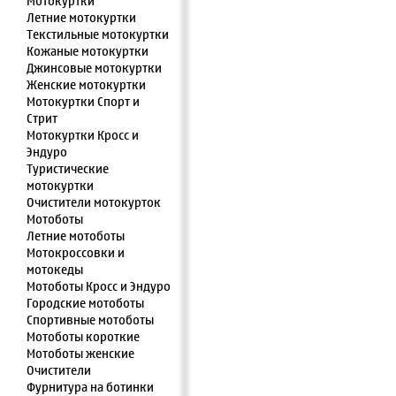
Мотокуртки
Летние мотокуртки
Текстильные мотокуртки
Кожаные мотокуртки
Джинсовые мотокуртки
Женские мотокуртки
Мотокуртки Спорт и
Стрит
Мотокуртки Кросс и
Эндуро
Туристические
мотокуртки
Очистители мотокурток
Мотоботы
Летние мотоботы
Мотокроссовки и
мотокеды
Мотоботы Кросс и Эндуро
Городские мотоботы
Спортивные мотоботы
Мотоботы короткие
Мотоботы женские
Очистители
Фурнитура на ботинки