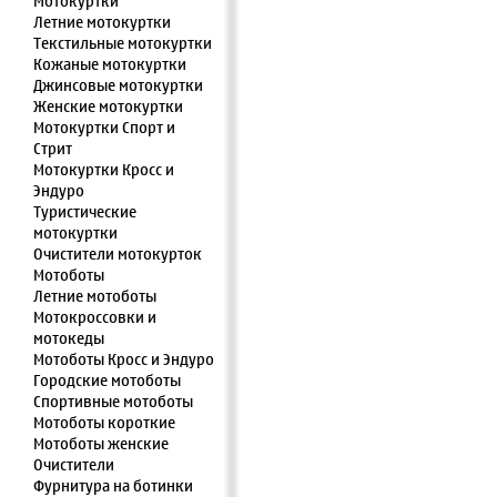
Мотокуртки
Летние мотокуртки
Текстильные мотокуртки
Кожаные мотокуртки
Джинсовые мотокуртки
Женские мотокуртки
Мотокуртки Спорт и
Стрит
Мотокуртки Кросс и
Эндуро
Туристические
мотокуртки
Очистители мотокурток
Мотоботы
Летние мотоботы
Мотокроссовки и
мотокеды
Мотоботы Кросс и Эндуро
Городские мотоботы
Спортивные мотоботы
Мотоботы короткие
Мотоботы женские
Очистители
Фурнитура на ботинки