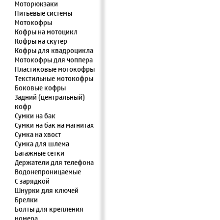
Моторюкзаки
Питьевые системы
Мотокофры
Кофры на мотоцикл
Кофры на скутер
Кофры для квадроцикла
Мотокофры для чоппера
Пластиковые мотокофры
Текстильные мотокофры
Боковые кофры
Задний (центральный)
кофр
Сумки на бак
Сумки на бак на магнитах
Сумка на хвост
Сумка для шлема
Багажные сетки
Держатели для телефона
Водонепроницаемые
С зарядкой
Шнурки для ключей
Брелки
Болты для крепления
номера