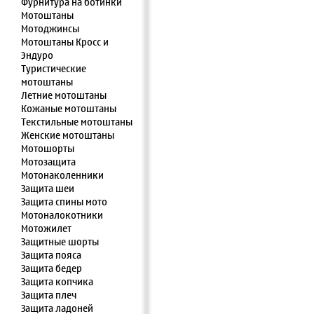
Фурнитура на ботинки
Мотоштаны
Мотоджинсы
Мотоштаны Кросс и
Эндуро
Туристические
мотоштаны
Летние мотоштаны
Кожаные мотоштаны
Текстильные мотоштаны
Женские мотоштаны
Мотошорты
Мотозащита
Мотонаколенники
Защита шеи
Защита спины мото
Мотоналокотники
Мотожилет
Защитные шорты
Защита пояса
Защита бедер
Защита копчика
Защита плеч
Защита ладоней