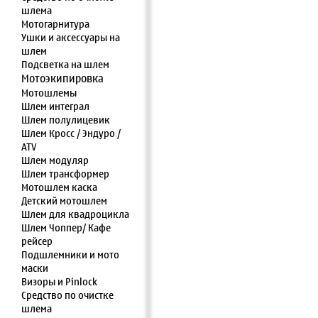
шлема
Мотогарнитура
Ушки и аксессуары на
шлем
Подсветка на шлем
Мотоэкипировка
Мотошлемы
Шлем интеграл
Шлем полулицевик
Шлем Кросс / Эндуро /
ATV
Шлем модуляр
Шлем трансформер
Мотошлем каска
Детский мотошлем
Шлем для квадроцикла
Шлем Чоппер/ Кафе
рейсер
Подшлемники и мото
маски
Визоры и Pinlock
Средство по очистке
шлема