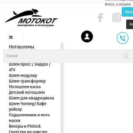
Итого, к оплате:
Про
О
Мотошлемы
Шлем интеграл
Шлем полулицевик
Шлем Кросс / Эндуро /
ATV
Шлем модуляр
Шлем трансформер
Мотошлем каска
Детский мотошлем
Шлем для квадроцикла
Шлем Чоппер/ Кафе
рейсер
Подшлемники и мото
маски
Визоры и Pinlock
Средство по очистке