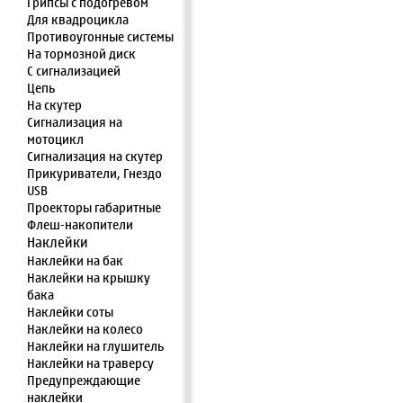
Грипсы с подогревом
Для квадроцикла
Противоугонные системы
На тормозной диск
С сигнализацией
Цепь
На скутер
Сигнализация на
мотоцикл
Сигнализация на скутер
Прикуриватели, Гнездо
USB
Проекторы габаритные
Флеш-накопители
Наклейки
Наклейки на бак
Наклейки на крышку
бака
Наклейки соты
Наклейки на колесо
Наклейки на глушитель
Наклейки на траверсу
Предупреждающие
наклейки