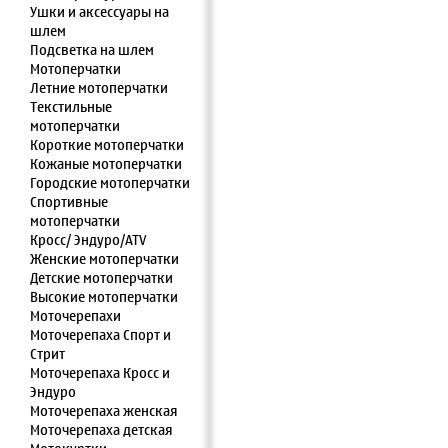
Ушки и аксессуары на
шлем
Подсветка на шлем
Мотоперчатки
Летние мотоперчатки
Текстильные
мотоперчатки
Короткие мотоперчатки
Кожаные мотоперчатки
Городские мотоперчатки
Спортивные
мотоперчатки
Кросс/ Эндуро/ATV
Женские мотоперчатки
Детские мотоперчатки
Высокие мотоперчатки
Моточерепахи
Моточерепаха Спорт и
Стрит
Моточерепаха Кросс и
Эндуро
Моточерепаха женская
Моточерепаха детская