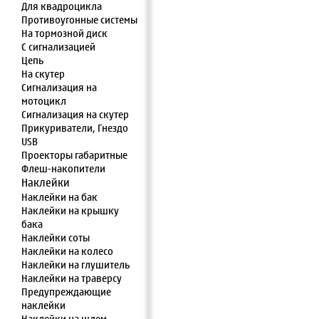
Для квадроцикла
Противоугонные системы
На тормозной диск
С сигнализацией
Цепь
На скутер
Сигнализация на
мотоцикл
Сигнализация на скутер
Прикуриватели, Гнездо
USB
Проекторы габаритные
Флеш-накопители
Наклейки
Наклейки на бак
Наклейки на крышку
бака
Наклейки соты
Наклейки на колесо
Наклейки на глушитель
Наклейки на траверсу
Предупреждающие
наклейки