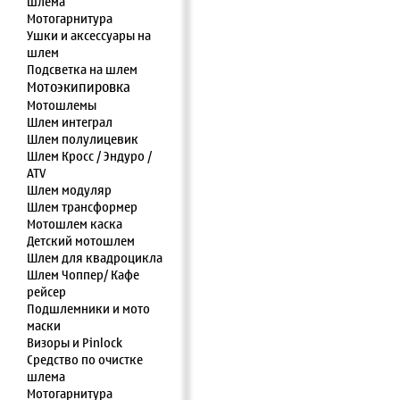
шлема
Мотогарнитура
Ушки и аксессуары на
шлем
Подсветка на шлем
Мотоэкипировка
Мотошлемы
Шлем интеграл
Шлем полулицевик
Шлем Кросс / Эндуро /
ATV
Шлем модуляр
Шлем трансформер
Мотошлем каска
Детский мотошлем
Шлем для квадроцикла
Шлем Чоппер/ Кафе
рейсер
Подшлемники и мото
маски
Визоры и Pinlock
Средство по очистке
шлема
Мотогарнитура