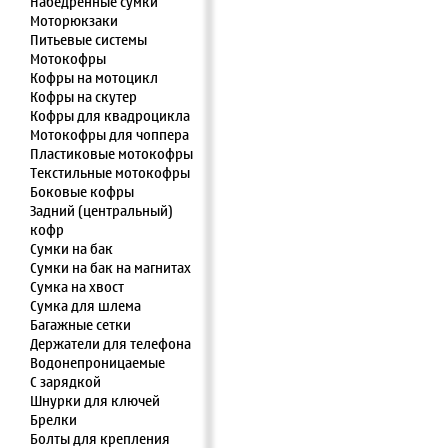
Набедренные сумки
Моторюкзаки
Питьевые системы
Мотокофры
Кофры на мотоцикл
Кофры на скутер
Кофры для квадроцикла
Мотокофры для чоппера
Пластиковые мотокофры
Текстильные мотокофры
Боковые кофры
Задний (центральный)
кофр
Сумки на бак
Сумки на бак на магнитах
Сумка на хвост
Сумка для шлема
Багажные сетки
Держатели для телефона
Водонепроницаемые
С зарядкой
Шнурки для ключей
Брелки
Болты для крепления