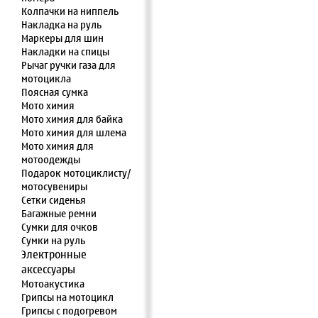
Колпачки на ниппель
Накладка на руль
Маркеры для шин
Накладки на спицы
Рычаг ручки газа для
мотоцикла
Поясная сумка
Мото химия
Мото химия для байка
Мото химия для шлема
Мото химия для
мотоодежды
Подарок мотоциклисту/
мотосувениры
Сетки сиденья
Багажные ремни
Сумки для очков
Сумки на руль
Электронные
аксессуары
Мотоакустика
Грипсы на мотоцикл
Грипсы с подогревом