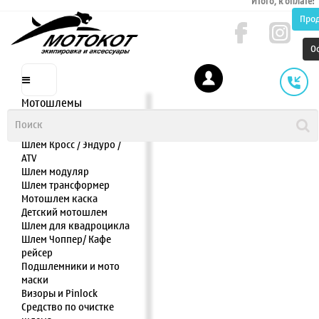
Итого, к оплате:
Про
О
Мотошлемы
Шлем интеграл
Шлем полулицевик
Шлем Кросс / Эндуро /
ATV
Шлем модуляр
Шлем трансформер
Мотошлем каска
Детский мотошлем
Шлем для квадроцикла
Шлем Чоппер/ Кафе
рейсер
Подшлемники и мото
маски
Визоры и Pinlock
Средство по очистке