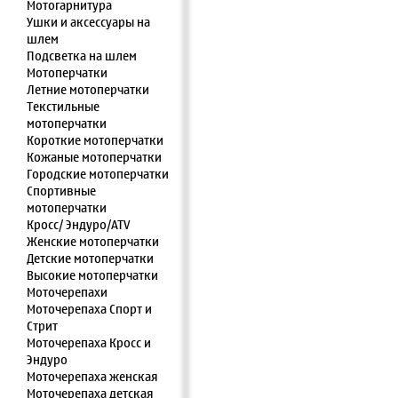
Мотогарнитура
Ушки и аксессуары на
шлем
Подсветка на шлем
Мотоперчатки
Летние мотоперчатки
Текстильные
мотоперчатки
Короткие мотоперчатки
Кожаные мотоперчатки
Городские мотоперчатки
Спортивные
мотоперчатки
Кросс/ Эндуро/ATV
Женские мотоперчатки
Детские мотоперчатки
Высокие мотоперчатки
Моточерепахи
Моточерепаха Спорт и
Стрит
Моточерепаха Кросс и
Эндуро
Моточерепаха женская
Моточерепаха детская