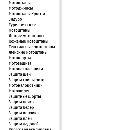
Мотоштаны
Мотоджинсы
Мотоштаны Кросс и
Эндуро
Туристические
мотоштаны
Летние мотоштаны
Кожаные мотоштаны
Текстильные мотоштаны
Женские мотоштаны
Мотошорты
Мотозащита
Мотонаколенники
Защита шеи
Защита спины мото
Мотоналокотники
Мотожилет
Защитные шорты
Защита пояса
Защита бедер
Защита копчика
Защита плеч
Защита ладоней
Кроссовая экипировка