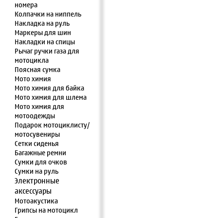
номера
Колпачки на ниппель
Накладка на руль
Маркеры для шин
Накладки на спицы
Рычаг ручки газа для
мотоцикла
Поясная сумка
Мото химия
Мото химия для байка
Мото химия для шлема
Мото химия для
мотоодежды
Подарок мотоциклисту/
мотосувениры
Сетки сиденья
Багажные ремни
Сумки для очков
Сумки на руль
Электронные
аксессуары
Мотоакустика
Грипсы на мотоцикл