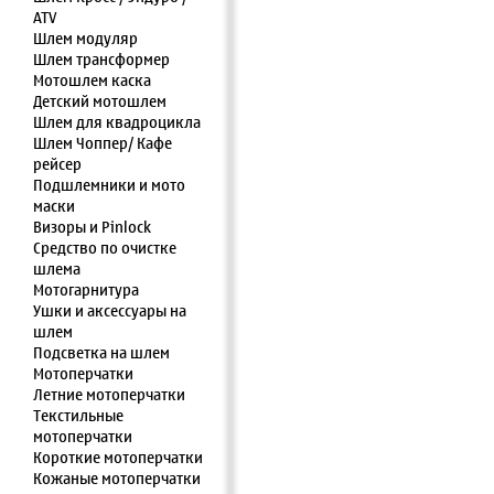
ATV
Шлем модуляр
Шлем трансформер
Мотошлем каска
Детский мотошлем
Шлем для квадроцикла
Шлем Чоппер/ Кафе
рейсер
Подшлемники и мото
маски
Визоры и Pinlock
Средство по очистке
шлема
Мотогарнитура
Ушки и аксессуары на
шлем
Подсветка на шлем
Мотоперчатки
Летние мотоперчатки
Текстильные
мотоперчатки
Короткие мотоперчатки
Кожаные мотоперчатки