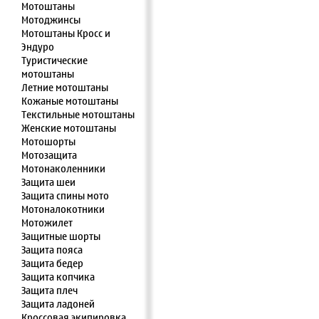
Мотоштаны
Мотоджинсы
Мотоштаны Кросс и
Эндуро
Туристические
мотоштаны
Летние мотоштаны
Кожаные мотоштаны
Текстильные мотоштаны
Женские мотоштаны
Мотошорты
Мотозащита
Мотонаколенники
Защита шеи
Защита спины мото
Мотоналокотники
Мотожилет
Защитные шорты
Защита пояса
Защита бедер
Защита копчика
Защита плеч
Защита ладоней
Кроссовая экипировка