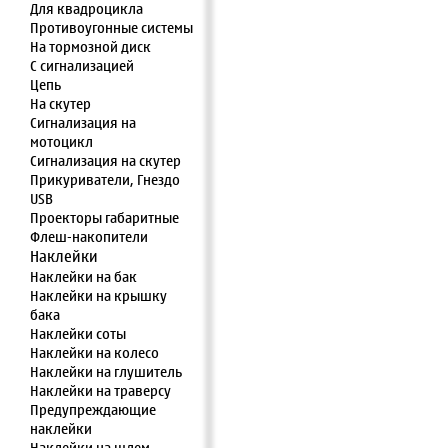
Для квадроцикла
Противоугонные системы
На тормозной диск
С сигнализацией
Цепь
На скутер
Сигнализация на
мотоцикл
Сигнализация на скутер
Прикуриватели, Гнездо
USB
Проекторы габаритные
Флеш-накопители
Наклейки
Наклейки на бак
Наклейки на крышку
бака
Наклейки соты
Наклейки на колесо
Наклейки на глушитель
Наклейки на траверсу
Предупреждающие
наклейки