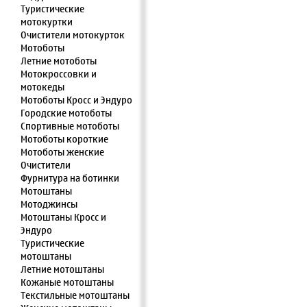
Туристические
мотокуртки
Очистители мотокурток
Мотоботы
Летние мотоботы
Мотокроссовки и
мотокеды
Мотоботы Кросс и Эндуро
Городские мотоботы
Спортивные мотоботы
Мотоботы короткие
Мотоботы женские
Очистители
Фурнитура на ботинки
Мотоштаны
Мотоджинсы
Мотоштаны Кросс и
Эндуро
Туристические
мотоштаны
Летние мотоштаны
Кожаные мотоштаны
Текстильные мотоштаны