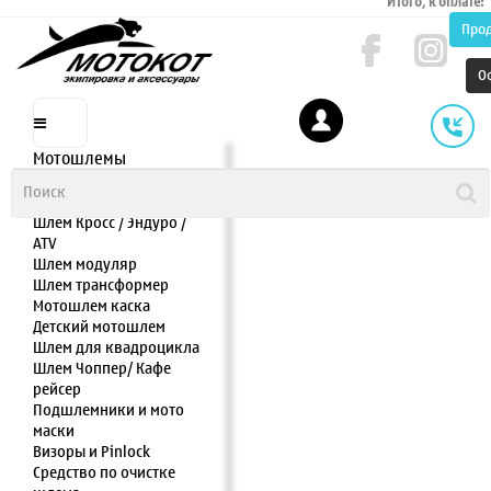
Итого, к оплате:
Про
О
Мотошлемы
Шлем интеграл
Шлем полулицевик
Шлем Кросс / Эндуро /
ATV
Шлем модуляр
Шлем трансформер
Мотошлем каска
Детский мотошлем
Шлем для квадроцикла
Шлем Чоппер/ Кафе
рейсер
Подшлемники и мото
маски
Визоры и Pinlock
Средство по очистке