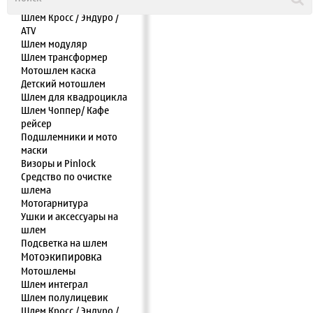
Шлем полулицевик
Шлем Кросс / Эндуро /
ATV
Шлем модуляр
Шлем трансформер
Мотошлем каска
Детский мотошлем
Шлем для квадроцикла
Шлем Чоппер/ Кафе
рейсер
Подшлемники и мото
маски
Визоры и Pinlock
Средство по очистке
шлема
Мотогарнитура
Ушки и аксессуары на
шлем
Подсветка на шлем
Мотоэкипировка
Мотошлемы
Шлем интеграл
Шлем полулицевик
Шлем Кросс / Эндуро /