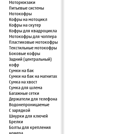
Моторюкзаки
Питьевые системы
Мотокофры
Кофры на мотоцикл
Кофры на скутер
Кофры для квадроцикла
Мотокофры для чоппера
Пластиковые мотокофры
Текстильные мотокофры
Боковые кофры
Задний (центральный)
кофр
Сумки на бак
Сумки на бак на магнитах
Сумка на хвост
Сумка для шлема
Багажные сетки
Держатели для телефона
Водонепроницаемые
С зарядкой
Шнурки для ключей
Брелки
Болты для крепления
номера