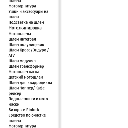
шлема
Мотогарнитура
Ушки и аксессуары на
шлем
Подсветка на шлем
Мотоэкипировка
Мотошлемы
Шлем интеграл
Шлем полулицевик
Шлем Кросс / Эндуро /
ATV
Шлем модуляр
Шлем трансформер
Мотошлем каска
Детский мотошлем
Шлем для квадроцикла
Шлем Чоппер/ Кафе
рейсер
Подшлемники и мото
маски
Визоры и Pinlock
Средство по очистке
шлема
Мотогарнитура