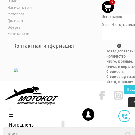
О нас
0
Написать нам
Мотоблог
Нет товаров
Дилерам
0 грн
Итого, к оплат
Оферта
Мото магазин
Контактная информация
Товар добавлен 
Количество
Итого, к оплате:
Сейчас в корзине
Стоимость:
Стоимость доста
Итого, к оплате:
Про
О
Мотошлемы
Шлем интеграл