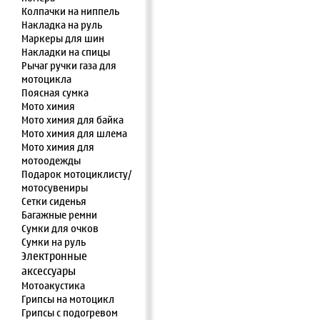
Колпачки на ниппель
Накладка на руль
Маркеры для шин
Накладки на спицы
Рычаг ручки газа для
мотоцикла
Поясная сумка
Мото химия
Мото химия для байка
Мото химия для шлема
Мото химия для
мотоодежды
Подарок мотоциклисту/
мотосувениры
Сетки сиденья
Багажные ремни
Сумки для очков
Сумки на руль
Электронные
аксессуары
Мотоакустика
Грипсы на мотоцикл
Грипсы с подогревом