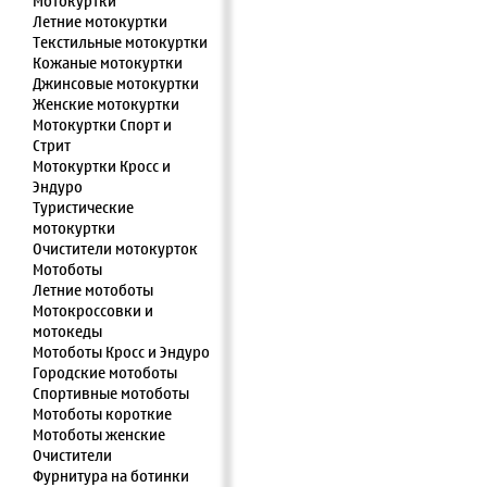
Мотокуртки
Летние мотокуртки
Текстильные мотокуртки
Кожаные мотокуртки
Джинсовые мотокуртки
Женские мотокуртки
Мотокуртки Спорт и
Стрит
Мотокуртки Кросс и
Эндуро
Туристические
мотокуртки
Очистители мотокурток
Мотоботы
Летние мотоботы
Мотокроссовки и
мотокеды
Мотоботы Кросс и Эндуро
Городские мотоботы
Спортивные мотоботы
Мотоботы короткие
Мотоботы женские
Очистители
Фурнитура на ботинки