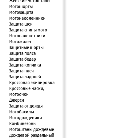
Женские мотоштаны
Мотошорты
Мотозащита
Мотонаколенники
Защита шеи
Защита спины мото
Мотоналокотники
Мотожилет
Защитные шорты
Защита пояса
Защита бедер
Защита копчика
Защита плеч
Защита ладоней
Кроссовая экипировка
Кроссовые маски,
Мотоочки
Джерси
Защита от дождя
Мотобахилы
Мотодождевики
Комбинезоны
Мотоштаны дождевые
Дождевой раздельный