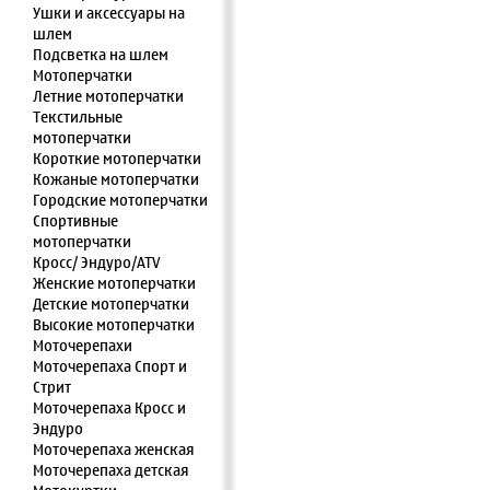
Ушки и аксессуары на
шлем
Подсветка на шлем
Мотоперчатки
Летние мотоперчатки
Текстильные
мотоперчатки
Короткие мотоперчатки
Кожаные мотоперчатки
Городские мотоперчатки
Спортивные
мотоперчатки
Кросс/ Эндуро/ATV
Женские мотоперчатки
Детские мотоперчатки
Высокие мотоперчатки
Моточерепахи
Моточерепаха Спорт и
Стрит
Моточерепаха Кросс и
Эндуро
Моточерепаха женская
Моточерепаха детская