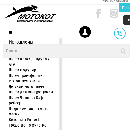
Итого, к оплате:
Про
О
Мотошлемы
Шлем интеграл
Шлем полулицевик
Шлем Кросс / Эндуро /
ATV
Шлем модуляр
Шлем трансформер
Мотошлем каска
Детский мотошлем
Шлем для квадроцикла
Шлем Чоппер/ Кафе
рейсер
Подшлемники и мото
маски
Визоры и Pinlock
Средство по очистке