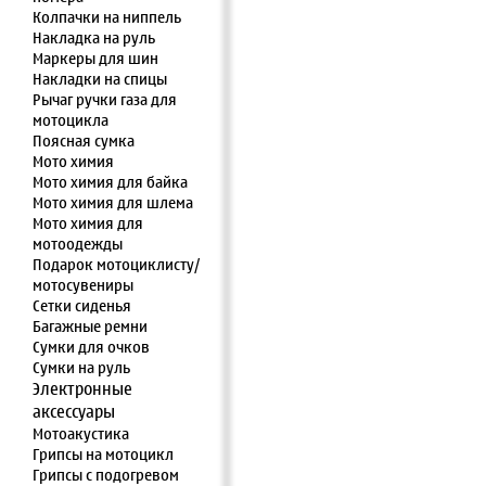
Колпачки на ниппель
Накладка на руль
Маркеры для шин
Накладки на спицы
Рычаг ручки газа для
мотоцикла
Поясная сумка
Мото химия
Мото химия для байка
Мото химия для шлема
Мото химия для
мотоодежды
Подарок мотоциклисту/
мотосувениры
Сетки сиденья
Багажные ремни
Сумки для очков
Сумки на руль
Электронные
аксессуары
Мотоакустика
Грипсы на мотоцикл
Грипсы с подогревом