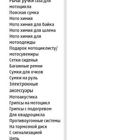
Рычаг ручки газа для
мотоцикла
Поясная сумка
Мото химия
Мото химия для байка
Мото химия для шлема
Мото химия для
мотоодежды
Подарок мотоциклисту/
мотосувениры
Сетки сиденья
Багажные ремни
Сумки для очков
Сумки на руль
Электронные
аксессуары
Мотоакустика
Грипсы на мотоцикл
Грипсы с подогревом
Для квадроцикла
Противоугонные системы
На тормозной диск
С сигнализацией
Цепь