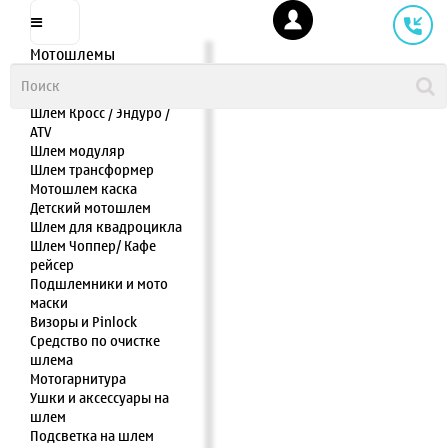
Мотошлемы
Шлем интеграл
Шлем полулицевик
Шлем Кросс / Эндуро /
ATV
Шлем модуляр
Шлем трансформер
Мотошлем каска
Детский мотошлем
Шлем для квадроцикла
Шлем Чоппер/ Кафе
рейсер
Подшлемники и мото
маски
Визоры и Pinlock
Средство по очистке
шлема
Мотогарнитура
Ушки и аксессуары на
шлем
Подсветка на шлем