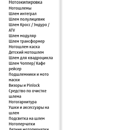
Мотоэкипировка
Мотошлемы
Шлем интеграл
Шлем полулицевик
Шлем Кросс / Эндуро /
ATV
Шлем модуляр
Шлем трансформер
Мотошлем каска
Детский мотошлем
Шлем для квадроцикла
Шлем Чоппер/ Кафе
рейсер
Подшлемники и мото
маски
Визоры и Pinlock
Средство по очистке
шлема
Мотогарнитура
Ушки и аксессуары на
шлем
Подсветка на шлем
Мотоперчатки
Летние мотоперчатки