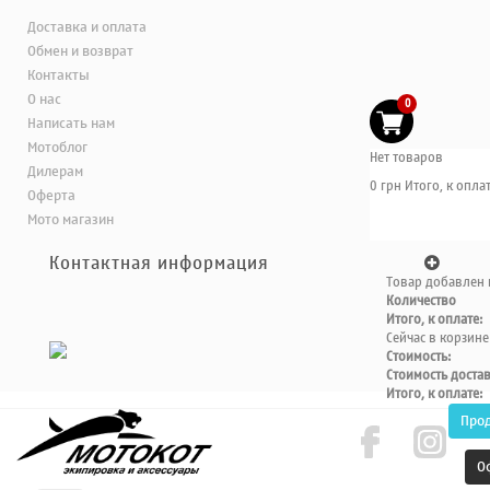
Доставка и оплата
Обмен и возврат
Контакты
О нас
0
Написать нам
Мотоблог
Нет товаров
Дилерам
0 грн
Итого, к оплат
Оферта
Мото магазин
Контактная информация
Товар добавлен 
Количество
Итого, к оплате:
Сейчас в корзине
Стоимость:
Стоимость доста
Итого, к оплате:
Про
О