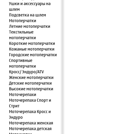
Ушки и аксессуары на
шлем
Подсветка на шлем
Мотоперчатки
Летние мотоперчатки
Текстильные
мотоперчатки
Короткие мотоперчатки
Кожаные мотоперчатки
Городские мотоперчатки
Спортивные
мотоперчатки
Кросс/ Эндуро/ATV
Женские мотоперчатки
Детские мотоперчатки
Высокие мотоперчатки
Моточерепахи
Моточерепаха Спорт и
Стрит
Моточерепаха Кросс и
Эндуро
Моточерепаха женская
Моточерепаха детская