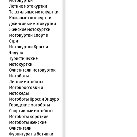
Мотокуртки
Летние мотокуртки
Текстильные мотокуртки
Кожаные мотокуртки
Джинсовые мотокуртки
Женские мотокуртки
Мотокуртки Спорт и
Стрит
Мотокуртки Кросс и
Эндуро
Туристические
мотокуртки
Очистители мотокурток
Мотоботы
Летние мотоботы
Мотокроссовки и
мотокеды
Мотоботы Кросс и Эндуро
Городские мотоботы
Спортивные мотоботы
Мотоботы короткие
Мотоботы женские
Очистители
Фурнитура на ботинки