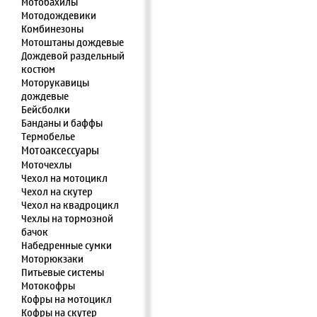
Мотобахилы
Мотодождевики
Комбинезоны
Мотоштаны дождевые
Дождевой раздельный
костюм
Моторукавицы
дождевые
Бейсболки
Банданы и баффы
Термобелье
Мотоаксессуары
Моточехлы
Чехол на мотоцикл
Чехол на скутер
Чехол на квадроцикл
Чехлы на тормозной
бачок
Набедренные сумки
Моторюкзаки
Питьевые системы
Мотокофры
Кофры на мотоцикл
Кофры на скутер