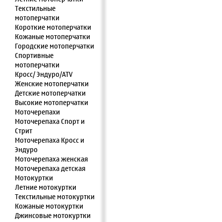
Текстильные
мотоперчатки
Короткие мотоперчатки
Кожаные мотоперчатки
Городские мотоперчатки
Спортивные
мотоперчатки
Кросс/ Эндуро/ATV
Женские мотоперчатки
Детские мотоперчатки
Высокие мотоперчатки
Моточерепахи
Моточерепаха Спорт и
Стрит
Моточерепаха Кросс и
Эндуро
Моточерепаха женская
Моточерепаха детская
Мотокуртки
Летние мотокуртки
Текстильные мотокуртки
Кожаные мотокуртки
Джинсовые мотокуртки