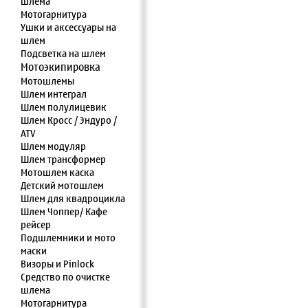
шлема
Мотогарнитура
Ушки и аксессуары на
шлем
Подсветка на шлем
Мотоэкипировка
Мотошлемы
Шлем интеграл
Шлем полулицевик
Шлем Кросс / Эндуро /
ATV
Шлем модуляр
Шлем трансформер
Мотошлем каска
Детский мотошлем
Шлем для квадроцикла
Шлем Чоппер/ Кафе
рейсер
Подшлемники и мото
маски
Визоры и Pinlock
Средство по очистке
шлема
Мотогарнитура