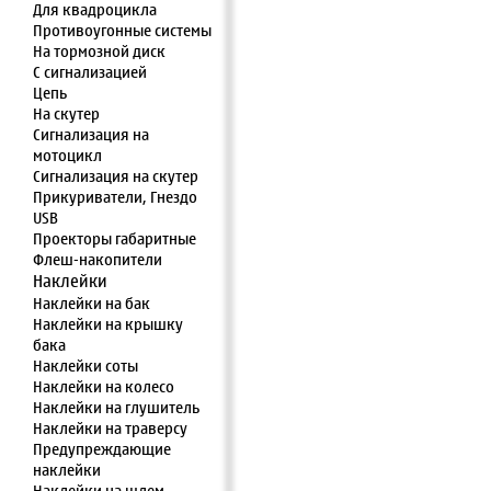
Для квадроцикла
Противоугонные системы
На тормозной диск
С сигнализацией
Цепь
На скутер
Сигнализация на
мотоцикл
Сигнализация на скутер
Прикуриватели, Гнездо
USB
Проекторы габаритные
Флеш-накопители
Наклейки
Наклейки на бак
Наклейки на крышку
бака
Наклейки соты
Наклейки на колесо
Наклейки на глушитель
Наклейки на траверсу
Предупреждающие
наклейки