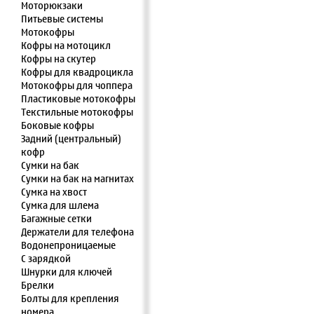
Моторюкзаки
Питьевые системы
Мотокофры
Кофры на мотоцикл
Кофры на скутер
Кофры для квадроцикла
Мотокофры для чоппера
Пластиковые мотокофры
Текстильные мотокофры
Боковые кофры
Задний (центральный)
кофр
Сумки на бак
Сумки на бак на магнитах
Сумка на хвост
Сумка для шлема
Багажные сетки
Держатели для телефона
Водонепроницаемые
С зарядкой
Шнурки для ключей
Брелки
Болты для крепления
номера