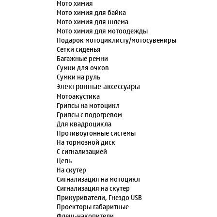
Мото химия
Мото химия для байка
Мото химия для шлема
Мото химия для мотоодежды
Подарок мотоциклисту/мотосувениры
Сетки сиденья
Багажные ремни
Сумки для очков
Сумки на руль
Электронные аксессуары
Мотоакустика
Грипсы на мотоцикл
Грипсы с подогревом
Для квадроцикла
Противоугонные системы
На тормозной диск
С сигнализацией
Цепь
На скутер
Сигнализация на мотоцикл
Сигнализация на скутер
Прикуриватели, Гнездо USB
Проекторы габаритные
Флеш-накопители