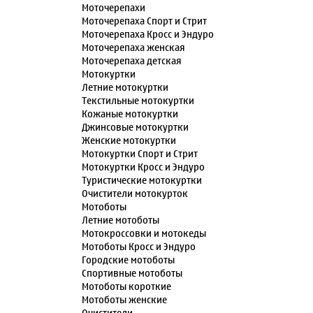
Моточерепахи
Моточерепаха Спорт и Стрит
Моточерепаха Кросс и Эндуро
Моточерепаха женская
Моточерепаха детская
Мотокуртки
Летние мотокуртки
Текстильные мотокуртки
Кожаные мотокуртки
Джинсовые мотокуртки
Женские мотокуртки
Мотокуртки Спорт и Стрит
Мотокуртки Кросс и Эндуро
Туристические мотокуртки
Очистители мотокурток
Мотоботы
Летние мотоботы
Мотокроссовки и мотокеды
Мотоботы Кросс и Эндуро
Городские мотоботы
Спортивные мотоботы
Мотоботы короткие
Мотоботы женские