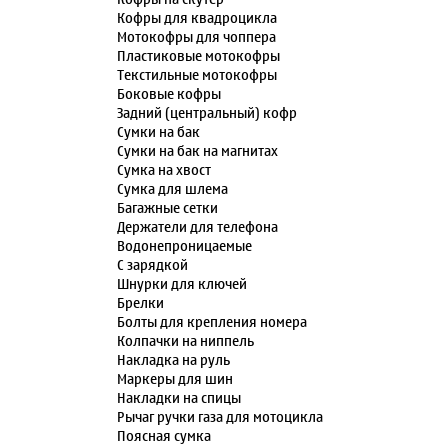
Кофры для квадроцикла
Мотокофры для чоппера
Пластиковые мотокофры
Текстильные мотокофры
Боковые кофры
Задний (центральный) кофр
Сумки на бак
Сумки на бак на магнитах
Сумка на хвост
Сумка для шлема
Багажные сетки
Держатели для телефона
Водонепроницаемые
С зарядкой
Шнурки для ключей
Брелки
Болты для крепления номера
Колпачки на ниппель
Накладка на руль
Маркеры для шин
Накладки на спицы
Рычаг ручки газа для мотоцикла
Поясная сумка