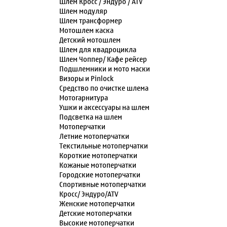
Шлем Кросс / Эндуро / ATV
Шлем модуляр
Шлем трансформер
Мотошлем каска
Детский мотошлем
Шлем для квадроцикла
Шлем Чоппер/ Кафе рейсер
Подшлемники и мото маски
Визоры и Pinlock
Средство по очистке шлема
Мотогарнитура
Ушки и аксессуары на шлем
Подсветка на шлем
Мотоперчатки
Летние мотоперчатки
Текстильные мотоперчатки
Короткие мотоперчатки
Кожаные мотоперчатки
Городские мотоперчатки
Спортивные мотоперчатки
Кросс/ Эндуро/ATV
Женские мотоперчатки
Детские мотоперчатки
Высокие мотоперчатки