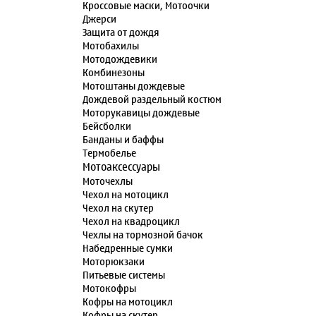
Кроссовые маски, Мотоочки
Джерси
Защита от дождя
Мотобахилы
Мотодождевики
Комбинезоны
Мотоштаны дождевые
Дождевой раздельный костюм
Моторукавицы дождевые
Бейсболки
Банданы и баффы
Термобелье
Мотоаксессуары
Моточехлы
Чехол на мотоцикл
Чехол на скутер
Чехол на квадроцикл
Чехлы на тормозной бачок
Набедренные сумки
Моторюкзаки
Питьевые системы
Мотокофры
Кофры на мотоцикл
Кофры на скутер