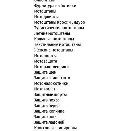
Очистители
Фурнитура на ботинки
Мотоштаны
Мотоджинсы
Мотоштаны Кросс и Эндуро
Туристические мотоштаны
Летние мотоштаны
Кожаные мотоштаны
Текстильные мотоштаны
Женские мотоштаны
Мотошорты
Мотозащита
Мотонаколенники
Защита шеи
Защита спины мото
Мотоналокотники
Мотожилет
Защитные шорты
Защита пояса
Защита бедер
Защита копчика
Защита плеч
Защита ладоней
Кроссовая экипировка